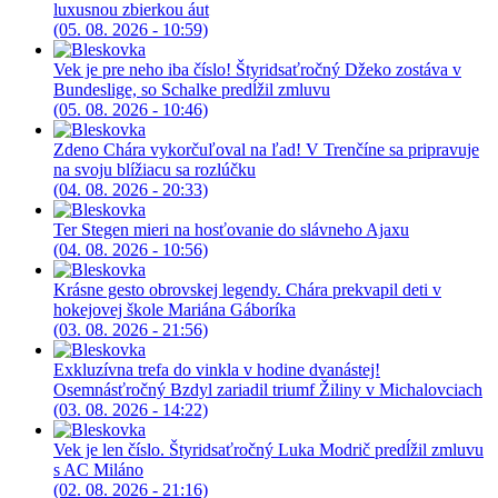
luxusnou zbierkou áut
(05. 08. 2026 - 10:59)
Vek je pre neho iba číslo! Štyridsaťročný Džeko zostáva v
Bundeslige, so Schalke predĺžil zmluvu
(05. 08. 2026 - 10:46)
Zdeno Chára vykorčuľoval na ľad! V Trenčíne sa pripravuje
na svoju blížiacu sa rozlúčku
(04. 08. 2026 - 20:33)
Ter Stegen mieri na hosťovanie do slávneho Ajaxu
(04. 08. 2026 - 10:56)
Krásne gesto obrovskej legendy. Chára prekvapil deti v
hokejovej škole Mariána Gáboríka
(03. 08. 2026 - 21:56)
Exkluzívna trefa do vinkla v hodine dvanástej!
Osemnásťročný Bzdyl zariadil triumf Žiliny v Michalovciach
(03. 08. 2026 - 14:22)
Vek je len číslo. Štyridsaťročný Luka Modrič predĺžil zmluvu
s AC Miláno
(02. 08. 2026 - 21:16)