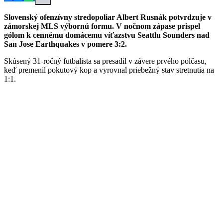
Slovenský ofenzívny stredopoliar Albert Rusnák potvrdzuje v
zámorskej MLS výbornú formu. V nočnom zápase prispel
gólom k cennému domácemu víťazstvu Seattlu Sounders nad
San Jose Earthquakes v pomere 3:2.
Skúsený 31-ročný futbalista sa presadil v závere prvého polčasu,
keď premenil pokutový kop a vyrovnal priebežný stav stretnutia na
1:1.