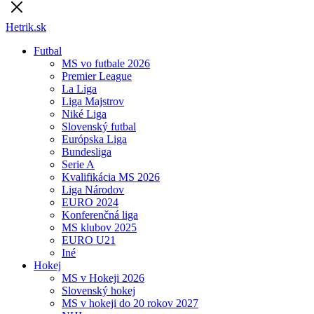
Hetrik.sk
Futbal
MS vo futbale 2026
Premier League
La Liga
Liga Majstrov
Niké Liga
Slovenský futbal
Európska Liga
Bundesliga
Serie A
Kvalifikácia MS 2026
Liga Národov
EURO 2024
Konferenčná liga
MS klubov 2025
EURO U21
Iné
Hokej
MS v Hokeji 2026
Slovenský hokej
MS v hokeji do 20 rokov 2027