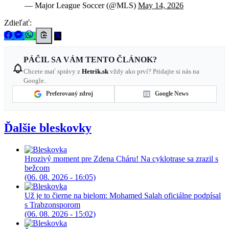
— Major League Soccer (@MLS)
May 14, 2026
Zdieľať:
PÁČIL SA VÁM TENTO ČLÁNOK?
Chcete mať správy z
Hetrik.sk
vždy ako prví? Pridajte si nás na
Google.
Preferovaný zdroj
Google News
Ďalšie bleskovky
Hrozivý moment pre Zdena Cháru! Na cyklotrase sa zrazil s
bežcom
(06. 08. 2026 - 16:05)
Už je to čierne na bielom: Mohamed Salah oficiálne podpísal
s Trabzonsporom
(06. 08. 2026 - 15:02)