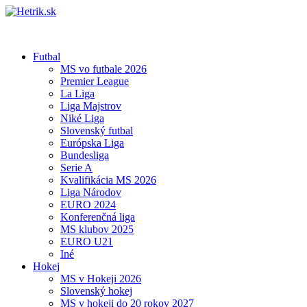
Futbal
MS vo futbale 2026
Premier League
La Liga
Liga Majstrov
Niké Liga
Slovenský futbal
Európska Liga
Bundesliga
Serie A
Kvalifikácia MS 2026
Liga Národov
EURO 2024
Konferenčná liga
MS klubov 2025
EURO U21
Iné
Hokej
MS v Hokeji 2026
Slovenský hokej
MS v hokeji do 20 rokov 2027