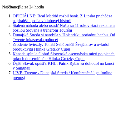
Najčítanejšie za 24 hodín
OFICIÁLNE: Real Madrid rozbil bank. Z Lipska prichádza
najdrahšia posila v klubovej histórii
Šialená náhoda alebo osud? Našla sa 11 rokov stará reklama s
posilou Slovana a trénerom Tourém
Dunajská Streda si narobila v Holandsku poriadnu hanbu. Od
Twente inkasovala poltucet
Zrodenie hviezdy: Tomáš Selič zničil Švajčiarov a ovládol
produktivitu Hlinka Gretzky Cupu
Kanada splnila úlohu! Slovenská osemnástka mieri po piatich
rokoch do semifinále Hlinka Gretzky Cupu
Ďalší Slovák opúšťa KHL. Patrik Rybár sa dohodol na konci
v Šanghaji
LIVE: Twente - Dunajská Streda / Konferenčná liga (online
prenos)