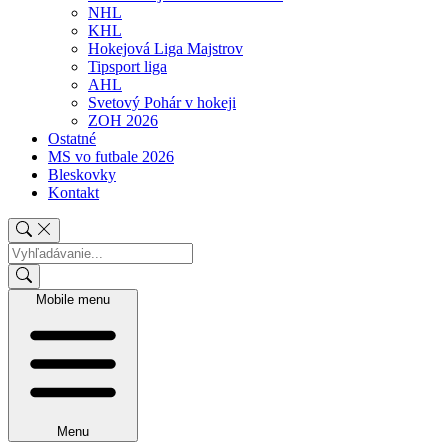
NHL
KHL
Hokejová Liga Majstrov
Tipsport liga
AHL
Svetový Pohár v hokeji
ZOH 2026
Ostatné
MS vo futbale 2026
Bleskovky
Kontakt
Mobile menu
Menu