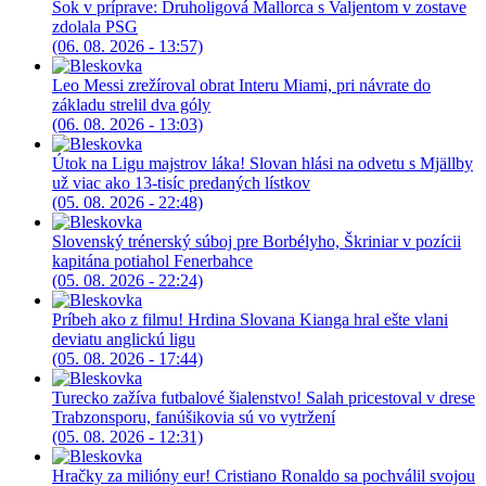
Šok v príprave: Druholigová Mallorca s Valjentom v zostave
zdolala PSG
(06. 08. 2026 - 13:57)
Leo Messi zrežíroval obrat Interu Miami, pri návrate do
základu strelil dva góly
(06. 08. 2026 - 13:03)
Útok na Ligu majstrov láka! Slovan hlási na odvetu s Mjällby
už viac ako 13-tisíc predaných lístkov
(05. 08. 2026 - 22:48)
Slovenský trénerský súboj pre Borbélyho, Škriniar v pozícii
kapitána potiahol Fenerbahce
(05. 08. 2026 - 22:24)
Príbeh ako z filmu! Hrdina Slovana Kianga hral ešte vlani
deviatu anglickú ligu
(05. 08. 2026 - 17:44)
Turecko zažíva futbalové šialenstvo! Salah pricestoval v drese
Trabzonsporu, fanúšikovia sú vo vytržení
(05. 08. 2026 - 12:31)
Hračky za milióny eur! Cristiano Ronaldo sa pochválil svojou