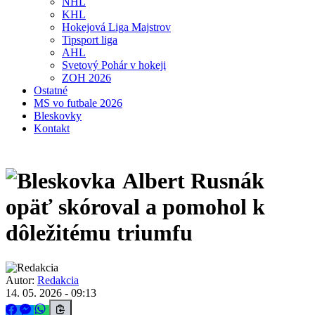
NHL
KHL
Hokejová Liga Majstrov
Tipsport liga
AHL
Svetový Pohár v hokeji
ZOH 2026
Ostatné
MS vo futbale 2026
Bleskovky
Kontakt
Albert Rusnák
opäť skóroval a pomohol k
dôležitému triumfu
Autor:
Redakcia
14. 05. 2026 - 09:13