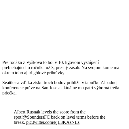
Pre rodáka z Vyškova to bol v 10. ligovom vystúpení
prebiehajúceho ročníka už 3, presný zásah. Na svojom konte má
okrem toho aj tri gólové prihrávky.
Seattle sa vďaka zisku troch bodov približil v tabuľke Západnej
konferencie práve na San Jose a aktuálne mu patrí výborná tretia
priečka.
Albert Rusnák levels the score from the
spot!
@SoundersFC
back on level terms before the
break.
pic.twitter.com/kjL3KAsNLs