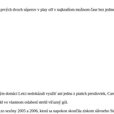
 prvých dvoch súperov v play off v najkratšom možnom čase bez jedine
 domáci Letci nedokázali využiť ani jednu z piatich presiloviek, Carol
d vo vlastnom oslabení strelil víťazný gól.
zo sezóny 2005 a 2006, ktorá sa napokon skončila ziskom slávneho St