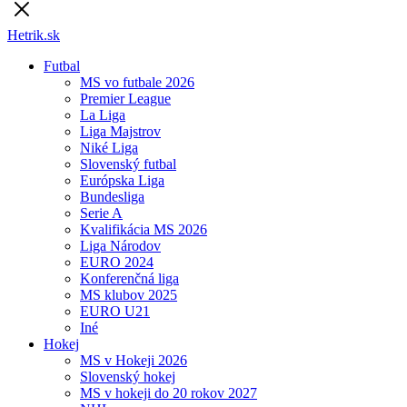
Hetrik.sk
Futbal
MS vo futbale 2026
Premier League
La Liga
Liga Majstrov
Niké Liga
Slovenský futbal
Európska Liga
Bundesliga
Serie A
Kvalifikácia MS 2026
Liga Národov
EURO 2024
Konferenčná liga
MS klubov 2025
EURO U21
Iné
Hokej
MS v Hokeji 2026
Slovenský hokej
MS v hokeji do 20 rokov 2027