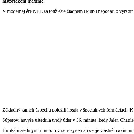
historickom maxime.
V modernej ére NHL sa totiž ešte žiadnemu klubu nepodarilo vyradiť
Základný kameň úspechu položili hostia v špeciálnych formáciách. Kým
Súperovi navyše uštedrila tvrdý úder v 36. minúte, kedy Jalen Chatfiel
Hurikáni siedmym triumfom v rade vyrovnali svoje vlastné maximum 