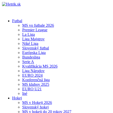
Futbal
MS vo futbale 2026
Premier League
La Liga
Liga Majstrov
Niké Liga
Slovenský futbal
Európska Liga
Bundesliga
Serie A
Kvalifikácia MS 2026
Liga Národov
EURO 2024
Konferenčná liga
MS klubov 2025
EURO U21
Iné
Hokej
MS v Hokeji 2026
Slovenský hokej
MS v hokeji do 20 rokov 2027