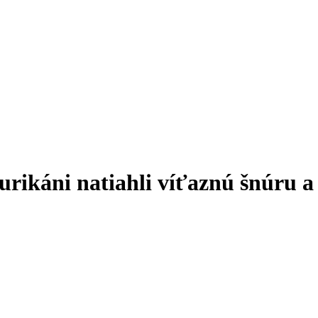
urikáni natiahli víťaznú šnúru a