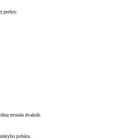
j prehry.
ina trestala dvakrát.
anleyho pohára.