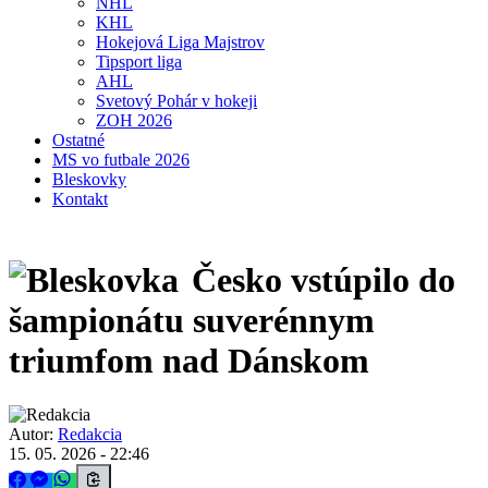
NHL
KHL
Hokejová Liga Majstrov
Tipsport liga
AHL
Svetový Pohár v hokeji
ZOH 2026
Ostatné
MS vo futbale 2026
Bleskovky
Kontakt
Česko vstúpilo do
šampionátu suverénnym
triumfom nad Dánskom
Autor:
Redakcia
15. 05. 2026 - 22:46