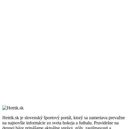
Hetrik.sk je slovenský športový portál, ktorý sa zameriava prevažne
na najnovšie informácie zo sveta hokeja a futbalu. Pravidelne na
dennej báze prinášame aktuálne správy, góly, zaujímavosti a