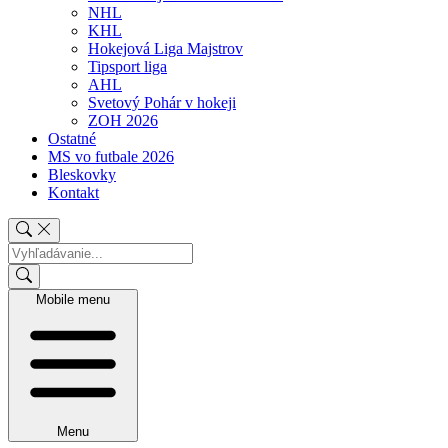
NHL
KHL
Hokejová Liga Majstrov
Tipsport liga
AHL
Svetový Pohár v hokeji
ZOH 2026
Ostatné
MS vo futbale 2026
Bleskovky
Kontakt
Mobile menu
Menu