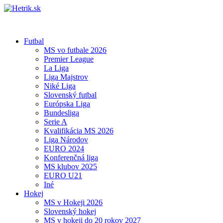
Futbal
MS vo futbale 2026
Premier League
La Liga
Liga Majstrov
Niké Liga
Slovenský futbal
Európska Liga
Bundesliga
Serie A
Kvalifikácia MS 2026
Liga Národov
EURO 2024
Konferenčná liga
MS klubov 2025
EURO U21
Iné
Hokej
MS v Hokeji 2026
Slovenský hokej
MS v hokeji do 20 rokov 2027