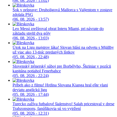
(06. 08. 2026 - 15:02)
Šok v príprave: Druholigová Mallorca s Valjentom v zostave
zdolala PSG
(06. 08. 2026 - 13:57)
Leo Messi zrežíroval obrat Interu Miami, pri návrate do
základu strelil dva góly
(06. 08. 2026 - 13:03)
Útok na Ligu majstrov láka! Slovan hlási na odvetu s Mjällby
už viac ako 13-tisíc predaných lístkov
(05. 08. 2026 - 22:48)
Slovenský trénerský súboj pre Borbélyho, Škriniar v pozícii
kapitána potiahol Fenerbahce
(05. 08. 2026 - 22:24)
Príbeh ako z filmu! Hrdina Slovana Kianga hral ešte vlani
deviatu anglickú ligu
(05. 08. 2026 - 17:44)
Turecko zažíva futbalové šialenstvo! Salah pricestoval v drese
Trabzonsporu, fanúšikovia sú vo vytržení
(05. 08. 2026 - 12:31)