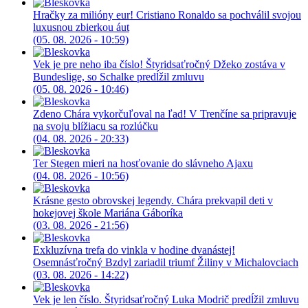
Hračky za milióny eur! Cristiano Ronaldo sa pochválil svojou
luxusnou zbierkou áut
(05. 08. 2026 - 10:59)
Vek je pre neho iba číslo! Štyridsaťročný Džeko zostáva v
Bundeslige, so Schalke predĺžil zmluvu
(05. 08. 2026 - 10:46)
Zdeno Chára vykorčuľoval na ľad! V Trenčíne sa pripravuje
na svoju blížiacu sa rozlúčku
(04. 08. 2026 - 20:33)
Ter Stegen mieri na hosťovanie do slávneho Ajaxu
(04. 08. 2026 - 10:56)
Krásne gesto obrovskej legendy. Chára prekvapil deti v
hokejovej škole Mariána Gáboríka
(03. 08. 2026 - 21:56)
Exkluzívna trefa do vinkla v hodine dvanástej!
Osemnásťročný Bzdyl zariadil triumf Žiliny v Michalovciach
(03. 08. 2026 - 14:22)
Vek je len číslo. Štyridsaťročný Luka Modrič predĺžil zmluvu