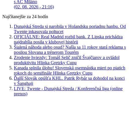
s AC Miláno
(02. 08. 2026 - 21:16)
Najčítanejšie za 24 hodín
Dunajská Streda si narobila v Holandsku poriadnu hanbu. Od
Twente inkasovala poltucet
OFICIÁLNE: Real Madrid rozbil bank. Z Lipska prichádza
najdrahšia posila v klubovej histórii
Šialená náhoda alebo osud? Našla sa 11 rokov stará reklama s
posilou Slovana a trénerom Tourém
Zrodenie hviezdy: Tomáš Selič zničil Švajčiarov a ovládol
produktivitu Hlinka Gretzky Cupu
Kanada splnila úlohu! Slovenská osemnástka mieri po piatich
rokoch do semifinále Hlinka Gretzky Cupu
Ďalší Slovák opúšťa KHL. Patrik Rybár sa dohodol na konci
v Šanghaji
LIVE: Twente - Dunajská Streda / Konferenčná liga (online
prenos)