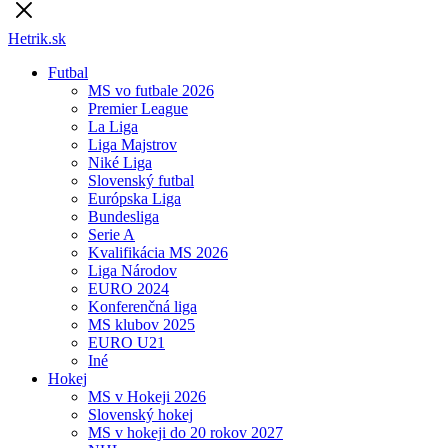
Hetrik.sk
Futbal
MS vo futbale 2026
Premier League
La Liga
Liga Majstrov
Niké Liga
Slovenský futbal
Európska Liga
Bundesliga
Serie A
Kvalifikácia MS 2026
Liga Národov
EURO 2024
Konferenčná liga
MS klubov 2025
EURO U21
Iné
Hokej
MS v Hokeji 2026
Slovenský hokej
MS v hokeji do 20 rokov 2027