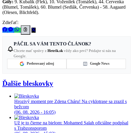
Góly:
9. Kubalík (Flek), 10. Voženílek (Tomášek), 44. Červenka
(Blumel, Tomášek), 60. Blumel (Sedlák, Červenka) - 58. Aagaard
(Olesen, Blichfeld).
Zdieľať:
PÁČIL SA VÁM TENTO ČLÁNOK?
Chcete mať správy z
Hetrik.sk
vždy ako prví? Pridajte si nás na
Google.
Preferovaný zdroj
Google News
Ďalšie bleskovky
Hrozivý moment pre Zdena Cháru! Na cyklotrase sa zrazil s
bežcom
(06. 08. 2026 - 16:05)
Už je to čierne na bielom: Mohamed Salah oficiálne podpísal
s Trabzonsporom