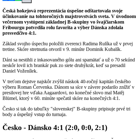
Česká hokejová reprezentácia úspešne odštartovala svoje
účinkovanie na tohtoročných majstrovstvách sveta. V úvodnom
večernom vystúpení základnej B-skupiny vo švajčiarskom
Fribourgu potvrdila rolu favorita a výber Dánska zdolala
presvedčivo 4:1.
Základ svojho úspechu položili zverenci Radima Rulíka už v prvej
tretine. Skóre stretnutia otvoril v 9. minúte Dominik Kubalík.
Dáni sa nestihli z inkasovaného gólu ani spamätať a už o 70 sekúnd
neskôr lovil ich brankár puk zo siete druhýkrát, keď sa presadil
Daniel Voženílek.
V treťom dejstve najskôr zvýšil náskok 40-ročný kapitán českého
výberu Roman Červenka. Dánom sa síce v závere podarilo znížiť v
presilovej hre vďaka Aagaardovi, no konečné slovo mal Matěj
Blümel, ktorý v 60. minúte spečatil skóre na konečných 4:1.
Česko si tak do tabuľky "slovenskej" B-skupiny pripisuje prvé tri
body a úspešný vstup do turnaja.
Česko - Dánsko 4:1 (2:0, 0:0, 2:1)