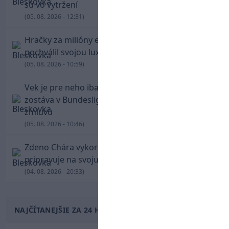
sú vo vytržení
(05. 08. 2026 - 12:31)
Hračky za milióny eur! Cristiano Ronaldo sa
pochválil svojou luxusnou zbierkou áut
(05. 08. 2026 - 10:59)
Vek je pre neho iba číslo! Štyridsaťročný Džeko
zostáva v Bundeslige, so Schalke predĺžil
zmluvu
(05. 08. 2026 - 10:46)
Zdeno Chára vykorčuľoval na ľad! V Trenčíne sa
pripravuje na svoju blížiacu sa rozlúčku
(04. 08. 2026 - 20:33)
NAJČÍTANEJŠIE ZA 24 HODÍN