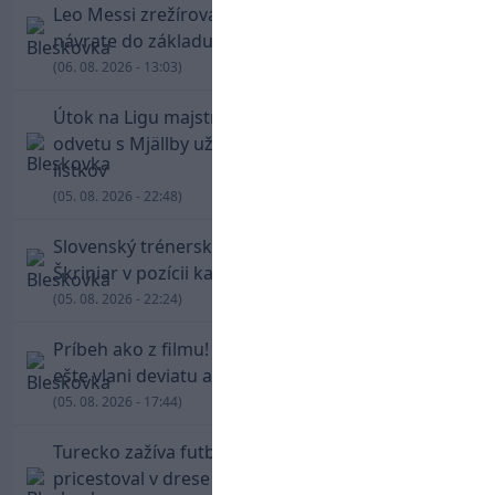
Leo Messi zrežíroval obrat Interu Miami, pri
návrate do základu strelil dva góly
(06. 08. 2026 - 13:03)
Útok na Ligu majstrov láka! Slovan hlási na
odvetu s Mjällby už viac ako 13-tisíc predaných
lístkov
(05. 08. 2026 - 22:48)
Slovenský trénerský súboj pre Borbélyho,
Škriniar v pozícii kapitána potiahol Fenerbahce
(05. 08. 2026 - 22:24)
Príbeh ako z filmu! Hrdina Slovana Kianga hral
ešte vlani deviatu anglickú ligu
(05. 08. 2026 - 17:44)
Turecko zažíva futbalové šialenstvo! Salah
pricestoval v drese Trabzonsporu, fanúšikovia