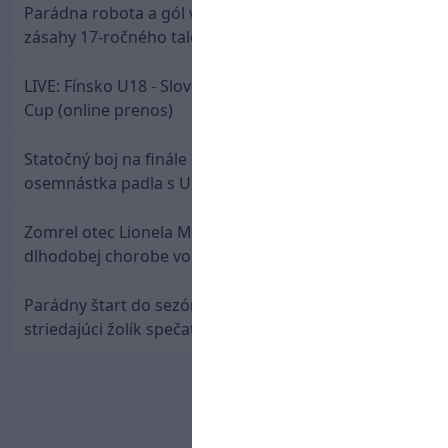
Parádna robota a gól v oslabení! Pozrite si oba
zásahy 17-ročného talentu Rychlíka proti USA
LIVE: Fínsko U18 - Slovensko U18 / Hlinka-Gretzky
Cup (online prenos)
Statočný boj na finále nestačil: Slovenská
osemnástka padla s USA a zabojuje o bronz
Zomrel otec Lionela Messiho. Jorge podľahol
dlhodobej chorobe vo veku 68 rokov
Parádny štart do sezóny: Rýchlik Boženík ako
striedajúci žolík spečatil postup Stoke