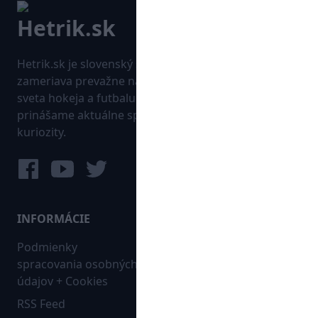
Hetrik.sk je slovenský športový portál, ktorý sa
zameriava prevažne na najnovšie informácie zo
sveta hokeja a futbalu. Pravidelne na dennej báze
prinášame aktuálne správy, góly, zaujímavosti a
kuriozity.
INFORMÁCIE
MAPA WEBU:
Podmienky
Futbal
spracovania osobných
Hokej
údajov + Cookies
Ostatné
RSS Feed
Bleskovky