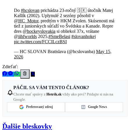
Do
#hcslovan
prichádza 23-ročný 🇸🇰 útočník Matej
Kašlík (2002). Uplynulé 2 sezóny pôsobil v
@HC_Motor
, predtým v HKM Zvolen. Skúsenosti má
tiež z juniorskych súťaží vo Švédsku a Kanade. Repre
dres
@hockeyslovakia
si obliekol 37x, vrátane
@iihfworlds
2025.
#SmeBelasi
#slovanhokej
pic.twitter.com/FCCILczBSI
— HC SLOVAN Bratislava (@hcslovanba)
May 15,
2026
Zdieľať:
PÁČIL SA VÁM TENTO ČLÁNOK?
Chcete mať správy z
Hetrik.sk
vždy ako prví? Pridajte si nás na
Google.
Preferovaný zdroj
Google News
Ďalšie bleskovky