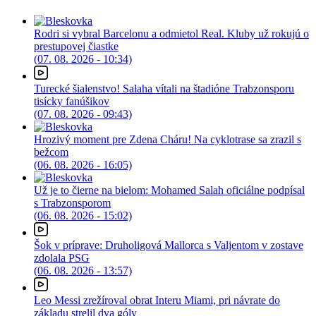
Rodri si vybral Barcelonu a odmietol Real. Kluby už rokujú o
prestupovej čiastke
(07. 08. 2026 - 10:34)
Turecké šialenstvo! Salaha vítali na štadióne Trabzonsporu
tisícky fanúšikov
(07. 08. 2026 - 09:43)
Hrozivý moment pre Zdena Cháru! Na cyklotrase sa zrazil s
bežcom
(06. 08. 2026 - 16:05)
Už je to čierne na bielom: Mohamed Salah oficiálne podpísal
s Trabzonsporom
(06. 08. 2026 - 15:02)
Šok v príprave: Druholigová Mallorca s Valjentom v zostave
zdolala PSG
(06. 08. 2026 - 13:57)
Leo Messi zrežíroval obrat Interu Miami, pri návrate do
základu strelil dva góly