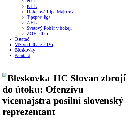
NHL
KHL
Hokejová Liga Majstrov
Tipsport liga
AHL
Svetový Pohár v hokeji
ZOH 2026
Ostatné
MS vo futbale 2026
Bleskovky
Kontakt
HC Slovan zbrojí
do útoku: Ofenzívu
vicemajstra posilní slovenský
reprezentant