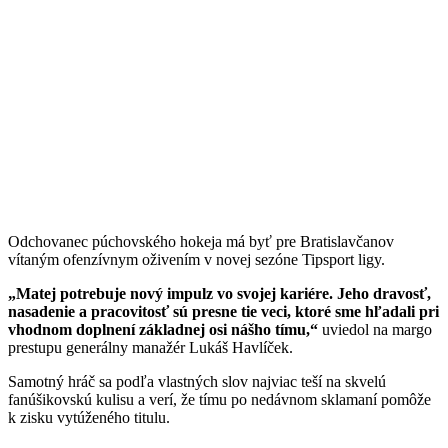
Odchovanec púchovského hokeja má byť pre Bratislavčanov
vítaným ofenzívnym oživením v novej sezóne Tipsport ligy.
„Matej potrebuje nový impulz vo svojej kariére. Jeho dravosť,
nasadenie a pracovitosť sú presne tie veci, ktoré sme hľadali pri
vhodnom doplnení základnej osi nášho tímu,“
uviedol na margo
prestupu generálny manažér Lukáš Havlíček.
Samotný hráč sa podľa vlastných slov najviac teší na skvelú
fanúšikovskú kulisu a verí, že tímu po nedávnom sklamaní pomôže
k zisku vytúženého titulu.