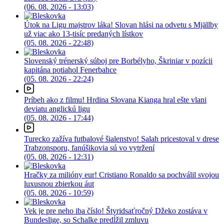
(06. 08. 2026 - 13:03)
Útok na Ligu majstrov láka! Slovan hlási na odvetu s Mjällby
už viac ako 13-tisíc predaných lístkov
(05. 08. 2026 - 22:48)
Slovenský trénerský súboj pre Borbélyho, Škriniar v pozícii
kapitána potiahol Fenerbahce
(05. 08. 2026 - 22:24)
Príbeh ako z filmu! Hrdina Slovana Kianga hral ešte vlani
deviatu anglickú ligu
(05. 08. 2026 - 17:44)
Turecko zažíva futbalové šialenstvo! Salah pricestoval v drese
Trabzonsporu, fanúšikovia sú vo vytržení
(05. 08. 2026 - 12:31)
Hračky za milióny eur! Cristiano Ronaldo sa pochválil svojou
luxusnou zbierkou áut
(05. 08. 2026 - 10:59)
Vek je pre neho iba číslo! Štyridsaťročný Džeko zostáva v
Bundeslige, so Schalke predĺžil zmluvu