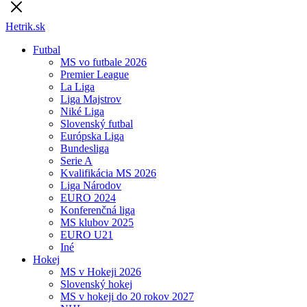
Hetrik.sk
Futbal
MS vo futbale 2026
Premier League
La Liga
Liga Majstrov
Niké Liga
Slovenský futbal
Európska Liga
Bundesliga
Serie A
Kvalifikácia MS 2026
Liga Národov
EURO 2024
Konferenčná liga
MS klubov 2025
EURO U21
Iné
Hokej
MS v Hokeji 2026
Slovenský hokej
MS v hokeji do 20 rokov 2027