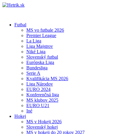
Futbal
MS vo futbale 2026
Premier League
La Liga
Liga Majstrov
Niké Liga
Slovenský futbal
Európska Liga
Bundesliga
Serie A
Kvalifikácia MS 2026
Liga Národov
EURO 2024
Konferenčná liga
MS klubov 2025
EURO U21
Iné
Hokej
MS v Hokeji 2026
Slovenský hokej
MS v hokeji do 20 rokov 2027