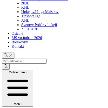
NHL
KHL
Hokejová Liga Majstrov
Tipsport liga
AHL
Svetový Pohár v hokeji
ZOH 2026
Ostatné
MS vo futbale 2026
Bleskovky
Kontakt
Mobile menu
Menu