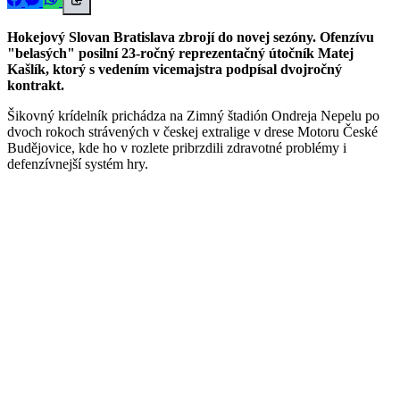
Hokejový Slovan Bratislava zbrojí do novej sezóny. Ofenzívu
"belasých" posilní 23-ročný reprezentačný útočník Matej
Kašlík, ktorý s vedením vicemajstra podpísal dvojročný
kontrakt.
Šikovný krídelník prichádza na Zimný štadión Ondreja Nepelu po
dvoch rokoch strávených v českej extralige v drese Motoru České
Budějovice, kde ho v rozlete pribrzdili zdravotné problémy i
defenzívnejší systém hry.