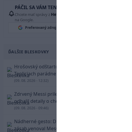
PÁČIL SA VÁM TENTO ČLÁNOK?
Chcete mať správy z
Hetrik.sk
vždy ako prví? Pridajte si nás
na Google.
Preferovaný zdroj
Google News
ĎALŠIE BLESKOVKY
Hrošovský odštartoval šialenú prestrelku! V
Tepliciach parádne skóroval už v prvej minúte
(09. 08. 2026 - 12:32)
Zdrvený Messi priletel do Argentíny, denník
odhalil detaily o chorobe jeho otca
(09. 08. 2026 - 09:46)
Nádherné gesto: De Paul po góle odhalil dres,
zásah venoval Messimu po strate otca