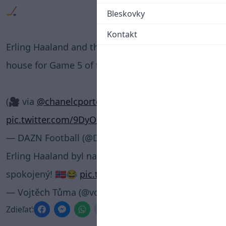
🏒
Bleskovky
Kontakt
Erling Haaland and the Norway squad are in the
house for Game 5 of the Stanley Cup Final. 🇳🇴🔥
(🎥 via
@chanelcporter
)
pic.twitter.com/9DyOC2V5VE
— DAZN Football (@DAZNFootball)
June 12, 2026
Erling Haaland byl na finále NHL naprosto
spokojený! 🇧🇻😂
pic.twitter.com/kW3Fjjpjwi
— Vojtěch Tůma (@vojtechtuma7)
June 12, 2026
Zdieľať: