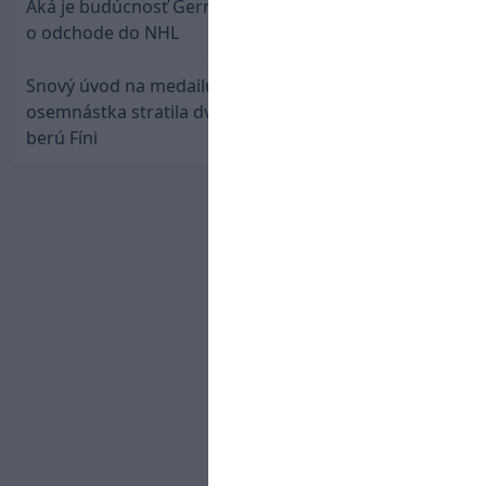
Aká je budúcnosť Gernáta a Pánika? Rusi špekulujú
o odchode do NHL
Snový úvod na medailu nestačil: Slovenská
osemnástka stratila dvojgólový náskok a bronz
berú Fíni