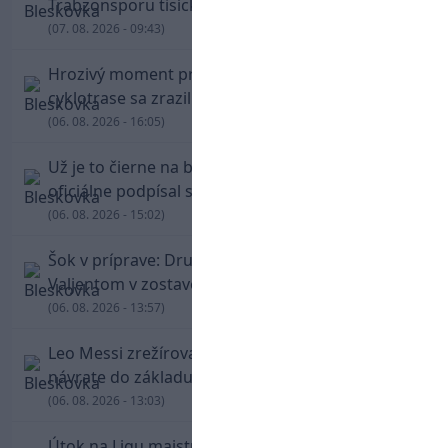
Trabzonsporu tisícky fanúšikov
(07. 08. 2026 - 09:43)
Hrozivý moment pre Zdena Cháru! Na
cyklotrase sa zrazil s bežcom
(06. 08. 2026 - 16:05)
Už je to čierne na bielom: Mohamed Salah
oficiálne podpísal s Trabzonsporom
(06. 08. 2026 - 15:02)
Šok v príprave: Druholigová Mallorca s
Valjentom v zostave zdolala PSG
(06. 08. 2026 - 13:57)
Leo Messi zrežíroval obrat Interu Miami, pri
návrate do základu strelil dva góly
(06. 08. 2026 - 13:03)
Útok na Ligu majstrov láka! Slovan hlási na