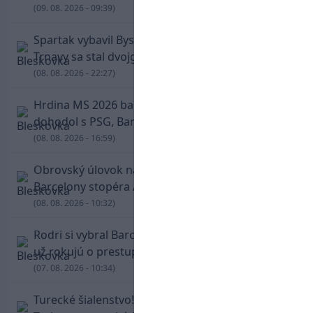
(09. 08. 2026 - 09:39)
Spartak vybavil Bystricu za pár minút: Hrdinom
Trnavy sa stal dvojgólový Polťák
(08. 08. 2026 - 22:27)
Hrdina MS 2026 balí kufre! Ferran Torres sa
dohodol s PSG, Barcelona mu brániť nebude
(08. 08. 2026 - 16:59)
Obrovský úlovok na Anfielde: Liverpool získal z
Barcelony stopéra Arauja
(08. 08. 2026 - 10:32)
Rodri si vybral Barcelonu a odmietol Real. Kluby
už rokujú o prestupovej čiastke
(07. 08. 2026 - 10:34)
Turecké šialenstvo! Salaha vítali na štadióne