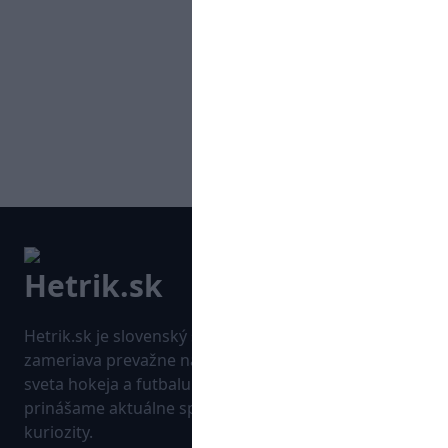
Hetrik.sk je slovenský športový portál, ktorý sa
zameriava prevažne na najnovšie informácie zo
sveta hokeja a futbalu. Pravidelne na dennej báze
prinášame aktuálne správy, góly, zaujímavosti a
kuriozity.