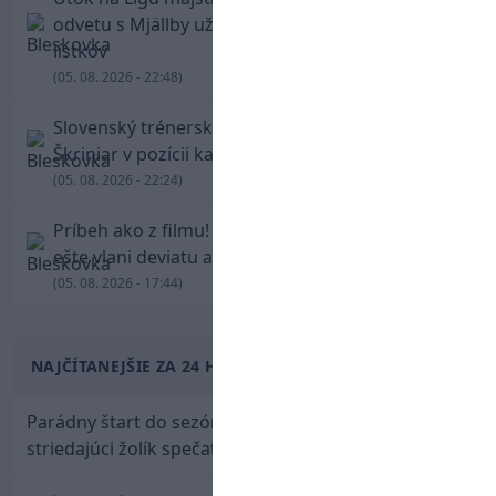
odvetu s Mjällby už viac ako 13-tisíc predaných
lístkov
(05. 08. 2026 - 22:48)
Slovenský trénerský súboj pre Borbélyho,
Škriniar v pozícii kapitána potiahol Fenerbahce
(05. 08. 2026 - 22:24)
Príbeh ako z filmu! Hrdina Slovana Kianga hral
ešte vlani deviatu anglickú ligu
(05. 08. 2026 - 17:44)
NAJČÍTANEJŠIE ZA 24 HODÍN
Parádny štart do sezóny: Rýchlik Boženík ako
striedajúci žolík spečatil postup Stoke