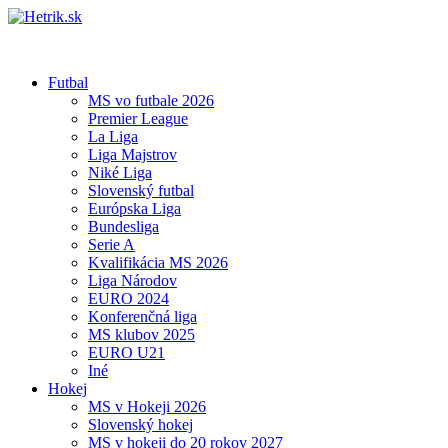
Futbal
MS vo futbale 2026
Premier League
La Liga
Liga Majstrov
Niké Liga
Slovenský futbal
Európska Liga
Bundesliga
Serie A
Kvalifikácia MS 2026
Liga Národov
EURO 2024
Konferenčná liga
MS klubov 2025
EURO U21
Iné
Hokej
MS v Hokeji 2026
Slovenský hokej
MS v hokeji do 20 rokov 2027