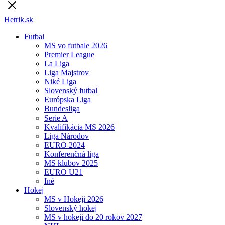
Hetrik.sk
Futbal
MS vo futbale 2026
Premier League
La Liga
Liga Majstrov
Niké Liga
Slovenský futbal
Európska Liga
Bundesliga
Serie A
Kvalifikácia MS 2026
Liga Národov
EURO 2024
Konferenčná liga
MS klubov 2025
EURO U21
Iné
Hokej
MS v Hokeji 2026
Slovenský hokej
MS v hokeji do 20 rokov 2027