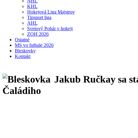
NHL
KHL
Hokejová Liga Majstrov
Tipsport liga
AHL
Svetový Pohár v hokeji
ZOH 2026
Ostatné
MS vo futbale 2026
Bleskovky
Kontakt
Jakub Ručkay sa st
Čaládiho