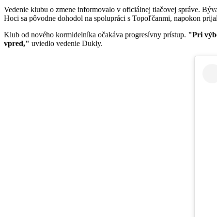
Vedenie klubu o zmene informovalo v oficiálnej tlačovej správe. Býva
Hoci sa pôvodne dohodol na spolupráci s Topoľčanmi, napokon prija
Klub od nového kormidelníka očakáva progresívny prístup.
"Pri výb
vpred,"
uviedlo vedenie Dukly.