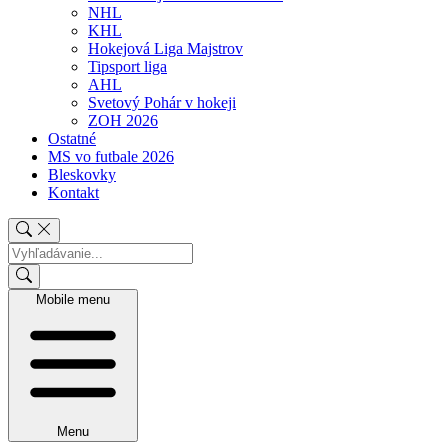
NHL
KHL
Hokejová Liga Majstrov
Tipsport liga
AHL
Svetový Pohár v hokeji
ZOH 2026
Ostatné
MS vo futbale 2026
Bleskovky
Kontakt
Mobile menu
Menu