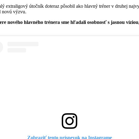
lý extraligový útočník doteraz pôsobil ako hlavný tréner v druhej naj
l novú výzvu.
ere nového hlavného trénera sme hľadali osobnosť s jasnou vízi
Zobraziť tento príspevok na Instagrame