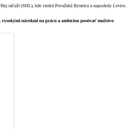
vyššej súťaži (SHL), kde viedol Považskú Bystricu a naposledy Levice.
ou, vysokými nárokmi na prácu a ambíciou posúvať mužstvo