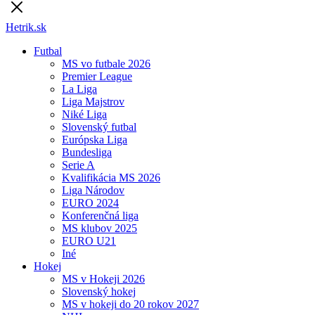
Hetrik.sk
Futbal
MS vo futbale 2026
Premier League
La Liga
Liga Majstrov
Niké Liga
Slovenský futbal
Európska Liga
Bundesliga
Serie A
Kvalifikácia MS 2026
Liga Národov
EURO 2024
Konferenčná liga
MS klubov 2025
EURO U21
Iné
Hokej
MS v Hokeji 2026
Slovenský hokej
MS v hokeji do 20 rokov 2027