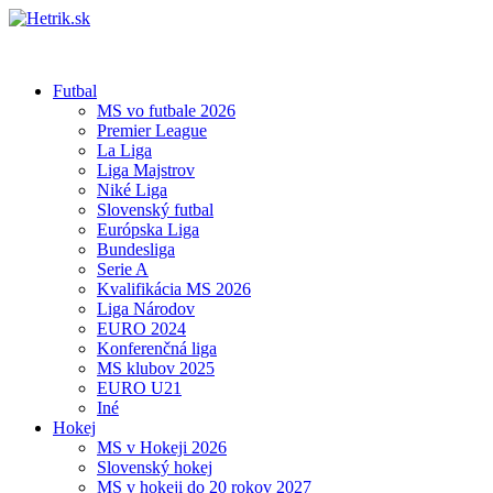
Futbal
MS vo futbale 2026
Premier League
La Liga
Liga Majstrov
Niké Liga
Slovenský futbal
Európska Liga
Bundesliga
Serie A
Kvalifikácia MS 2026
Liga Národov
EURO 2024
Konferenčná liga
MS klubov 2025
EURO U21
Iné
Hokej
MS v Hokeji 2026
Slovenský hokej
MS v hokeji do 20 rokov 2027