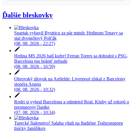
Ďalšie bleskovky
Spartak vybavil Bystricu za pár minút: Hrdinom Trnavy sa
stal dvojgólový Polťák
(08. 08. 2026 - 22:27)
Hrdina MS 2026 balí kufre! Ferran Torres sa dohodol s PSG,
Barcelona mu brániť nebude
(08. 08. 2026 - 16:59)
Obrovský úlovok na Anfielde: Liverpool získal z Barcelony
stopéra Arauja
(08. 08. 2026 - 10:32)
Rodri si vybral Barcelonu a odmietol Real. Kluby už rokujú o
prestupovej čiastke
(07. 08. 2026 - 10:34)
Turecké šialenstvo! Salaha vítali na štadióne Trabzonsporu
tisícky fanúšikov