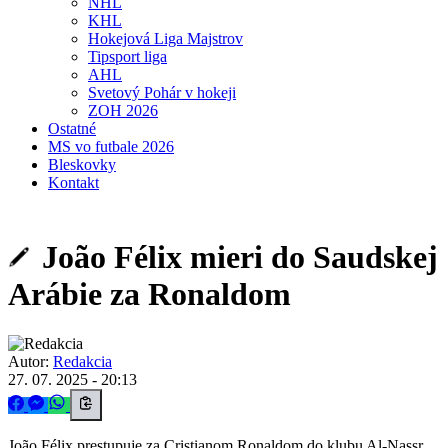
NHL
KHL
Hokejová Liga Majstrov
Tipsport liga
AHL
Svetový Pohár v hokeji
ZOH 2026
Ostatné
MS vo futbale 2026
Bleskovky
Kontakt
João Félix mieri do Saudskej
Arábie za Ronaldom
Autor:
Redakcia
27. 07. 2025 - 20:13
João Félix prestupuje za Cristianom Ronaldom do klubu Al-Nassr