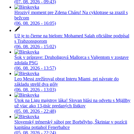
(07. 08. 2026 - 09:43)
Hrozivý moment pre Zdena Cháru! Na cyklotrase sa zrazil s
bežcom
(06. 08. 2026 - 16:05)
Už je to čierne na bielom: Mohamed Salah oficiálne podpísal
s Trabzonsporom
(06. 08. 2026 - 15:02)
Šok v príprave: Druholigová Mallorca s Valjentom v zostave
zdolala PSG
(06. 08. 2026 - 13:57)
Leo Messi zrežíroval obrat Interu Miami, pri návrate do
základu strelil dva góly
(06. 08. 2026 - 13:03)
Útok na Ligu majstrov láka! Slovan hlási na odvetu s Mjällby
už viac ako 13-tisíc predaných lístkov
(05. 08. 2026 - 22:48)
Slovenský trénerský súboj pre Borbélyho, Škriniar v pozícii
kapitána potiahol Fenerbahce
(05. 08. 2026 - 22:24)