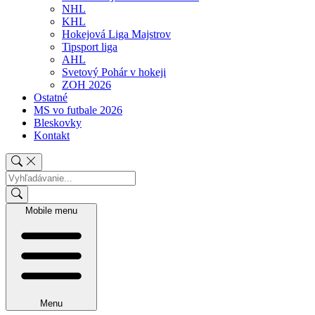
NHL
KHL
Hokejová Liga Majstrov
Tipsport liga
AHL
Svetový Pohár v hokeji
ZOH 2026
Ostatné
MS vo futbale 2026
Bleskovky
Kontakt
Mobile menu
Menu