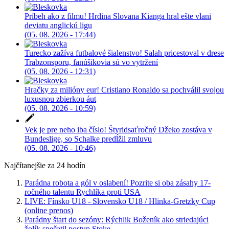
Príbeh ako z filmu! Hrdina Slovana Kianga hral ešte vlani
deviatu anglickú ligu
(05. 08. 2026 - 17:44)
Turecko zažíva futbalové šialenstvo! Salah pricestoval v drese
Trabzonsporu, fanúšikovia sú vo vytržení
(05. 08. 2026 - 12:31)
Hračky za milióny eur! Cristiano Ronaldo sa pochválil svojou
luxusnou zbierkou áut
(05. 08. 2026 - 10:59)
Vek je pre neho iba číslo! Štyridsaťročný Džeko zostáva v
Bundeslige, so Schalke predĺžil zmluvu
(05. 08. 2026 - 10:46)
Najčítanejšie za 24 hodín
Parádna robota a gól v oslabení! Pozrite si oba zásahy 17-
ročného talentu Rychlíka proti USA
LIVE: Fínsko U18 - Slovensko U18 / Hlinka-Gretzky Cup
(online prenos)
Parádny štart do sezóny: Rýchlik Boženík ako striedajúci
žolík spečatil postup Stoke