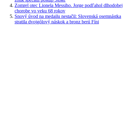
Zomrel otec Lionela Messiho. Jorge podľahol dlhodobej
chorobe vo veku 68 rokov
Snový úvod na medailu nestačil: Slovenská osemnástka
stratila dvojgólový náskok a bronz berú Fíni