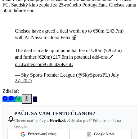
FC. Saudský klub zaplatí za 25-ročného Portugalčana Chelsea sumu
50 miliónov eur.
Chelsea have agreed a deal worth up to €50m (£43.7m)
with Al-Nassr for Joao Felix 💰
The deal is made up of an initial fee of €30m (£26.2m)
and further (€20m) £17.5m in potential add-ons 🖊️
pic.twitter.com/GdC4zoKsuL
— Sky Sports Premier League (@SkySportsPL)
July
27, 2025
Zdieľať:
PÁČIL SA VÁM TENTO ČLÁNOK?
Chcete mať správy z
Hetrik.sk
vždy ako prví? Pridajte si nás na
Google.
Preferovaný zdroj
Google News