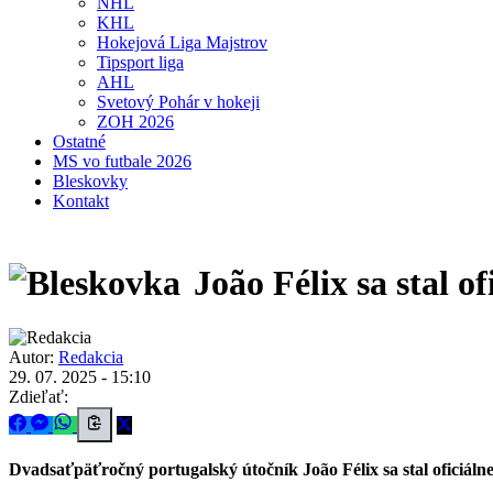
NHL
KHL
Hokejová Liga Majstrov
Tipsport liga
AHL
Svetový Pohár v hokeji
ZOH 2026
Ostatné
MS vo futbale 2026
Bleskovky
Kontakt
João Félix sa stal o
Autor:
Redakcia
29. 07. 2025 - 15:10
Zdieľať:
Dvadsaťpäťročný portugalský útočník João Félix sa stal oficiál