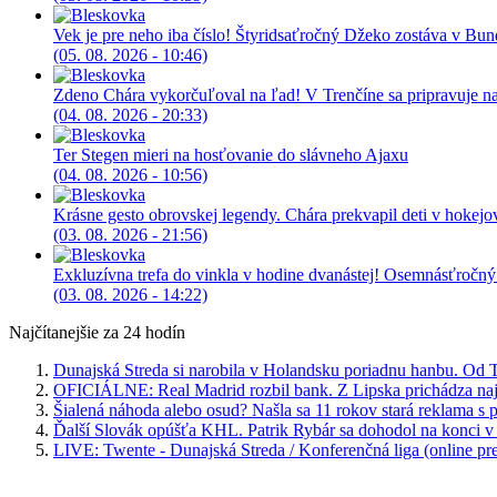
Vek je pre neho iba číslo! Štyridsaťročný Džeko zostáva v Bun
(05. 08. 2026 - 10:46)
Zdeno Chára vykorčuľoval na ľad! V Trenčíne sa pripravuje na 
(04. 08. 2026 - 20:33)
Ter Stegen mieri na hosťovanie do slávneho Ajaxu
(04. 08. 2026 - 10:56)
Krásne gesto obrovskej legendy. Chára prekvapil deti v hokej
(03. 08. 2026 - 21:56)
Exkluzívna trefa do vinkla v hodine dvanástej! Osemnásťročný 
(03. 08. 2026 - 14:22)
Najčítanejšie za 24 hodín
Dunajská Streda si narobila v Holandsku poriadnu hanbu. Od T
OFICIÁLNE: Real Madrid rozbil bank. Z Lipska prichádza najdr
Šialená náhoda alebo osud? Našla sa 11 rokov stará reklama s
Ďalší Slovák opúšťa KHL. Patrik Rybár sa dohodol na konci v
LIVE: Twente - Dunajská Streda / Konferenčná liga (online pr