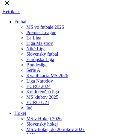
Hetrik.sk
Futbal
MS vo futbale 2026
Premier League
La Liga
Liga Majstrov
Niké Liga
Slovenský futbal
Európska Liga
Bundesliga
Serie A
Kvalifikácia MS 2026
Liga Národov
EURO 2024
Konferenčná liga
MS klubov 2025
EURO U21
Iné
Hokej
MS v Hokeji 2026
Slovenský hokej
MS v hokeji do 20 rokov 2027