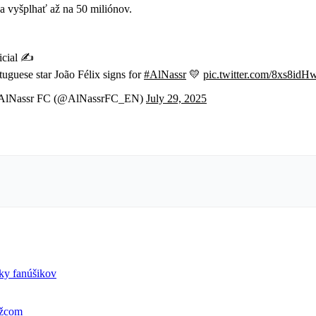
a vyšplhať až na 50 miliónov.
icial ✍️
tuguese star João Félix signs for
#AlNassr
💛
pic.twitter.com/8xs8id
AlNassr FC (@AlNassrFC_EN)
July 29, 2025
cky fanúšikov
ežcom