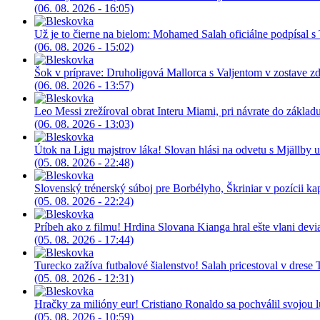
(06. 08. 2026 - 16:05)
Už je to čierne na bielom: Mohamed Salah oficiálne podpísal 
(06. 08. 2026 - 15:02)
Šok v príprave: Druholigová Mallorca s Valjentom v zostave z
(06. 08. 2026 - 13:57)
Leo Messi zrežíroval obrat Interu Miami, pri návrate do základu 
(06. 08. 2026 - 13:03)
Útok na Ligu majstrov láka! Slovan hlási na odvetu s Mjällby u
(05. 08. 2026 - 22:48)
Slovenský trénerský súboj pre Borbélyho, Škriniar v pozícii ka
(05. 08. 2026 - 22:24)
Príbeh ako z filmu! Hrdina Slovana Kianga hral ešte vlani devia
(05. 08. 2026 - 17:44)
Turecko zažíva futbalové šialenstvo! Salah pricestoval v drese
(05. 08. 2026 - 12:31)
Hračky za milióny eur! Cristiano Ronaldo sa pochválil svojou 
(05. 08. 2026 - 10:59)