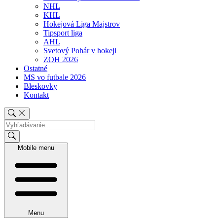
NHL
KHL
Hokejová Liga Majstrov
Tipsport liga
AHL
Svetový Pohár v hokeji
ZOH 2026
Ostatné
MS vo futbale 2026
Bleskovky
Kontakt
Mobile menu
Menu