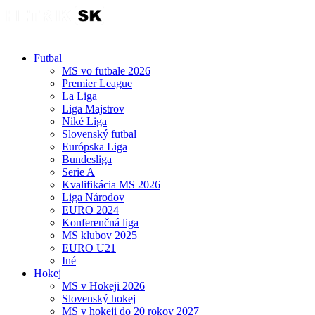
Futbal
MS vo futbale 2026
Premier League
La Liga
Liga Majstrov
Niké Liga
Slovenský futbal
Európska Liga
Bundesliga
Serie A
Kvalifikácia MS 2026
Liga Národov
EURO 2024
Konferenčná liga
MS klubov 2025
EURO U21
Iné
Hokej
MS v Hokeji 2026
Slovenský hokej
MS v hokeji do 20 rokov 2027