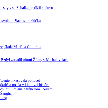
deslige, so Schalke predĺžil zmluvu
svoju blížiacu sa rozlúčku
ovej škole Mariána Gáboríka
Bzdyl zariadil triumf Žiliny v Michalovciach
wente inkasovala poltucet
ahšia posila v klubovej histórii
 posilou Slovana a trénerom Tourém
 Šanghaji
enos)