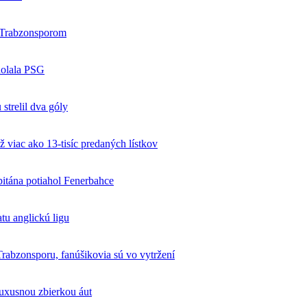
s Trabzonsporom
dolala PSG
strelil dva góly
ž viac ako 13-tisíc predaných lístkov
pitána potiahol Fenerbahce
tu anglickú ligu
 Trabzonsporu, fanúšikovia sú vo vytržení
luxusnou zbierkou áut