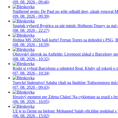
(09. 08. 2026 - 09:46)
Nádherné gesto: De Paul po góle odhalil dres, zásah venoval M
(09. 08. 2026 - 09:39)
Spartak vybavil Bystricu za pár minút: Hrdinom Trnavy sa stal
(08. 08. 2026 - 22:27)
Hrdina MS 2026 balí kufre! Ferran Torres sa dohodol s PSG, 
(08. 08. 2026 - 16:59)
Obrovský úlovok na Anfielde: Liverpool získal z Barcelony st
(08. 08. 2026 - 10:32)
Rodri si vybral Barcelonu a odmietol Real. Kluby už rokujú o p
(07. 08. 2026 - 10:34)
Turecké šialenstvo! Salaha vítali na štadióne Trabzonsporu tisí
(07. 08. 2026 - 09:43)
Hrozivý moment pre Zdena Cháru! Na cyklotrase sa zrazil s b
(06. 08. 2026 - 16:05)
Už je to čierne na bielom: Mohamed Salah oficiálne podpísal 
(06. 08. 2026 - 15:02)