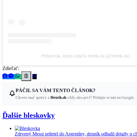
Príspevok, ktorý zdieľa hetrik.sk (@hetrik.sk)
Zdieľať:
PÁČIL SA VÁM TENTO ČLÁNOK?
Chcete mať správy z
Hetrik.sk
vždy ako prví? Pridajte si nás na Google.
Ďalšie bleskovky
Zdrvený Messi priletel do Argentíny, denník odhalil detaily o c