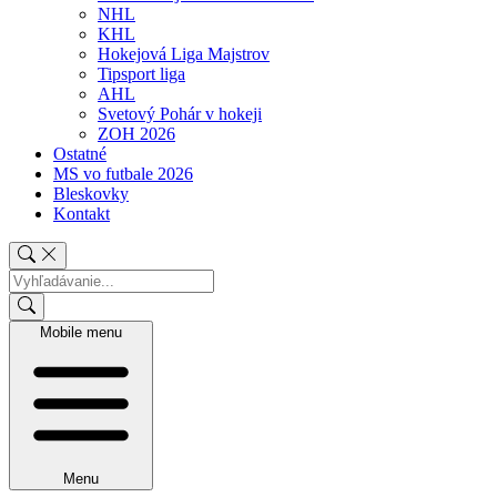
NHL
KHL
Hokejová Liga Majstrov
Tipsport liga
AHL
Svetový Pohár v hokeji
ZOH 2026
Ostatné
MS vo futbale 2026
Bleskovky
Kontakt
Mobile menu
Menu