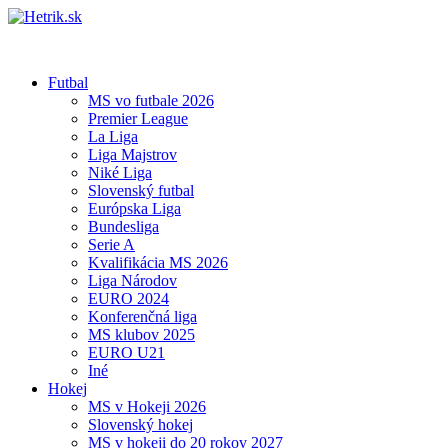
Futbal
MS vo futbale 2026
Premier League
La Liga
Liga Majstrov
Niké Liga
Slovenský futbal
Európska Liga
Bundesliga
Serie A
Kvalifikácia MS 2026
Liga Národov
EURO 2024
Konferenčná liga
MS klubov 2025
EURO U21
Iné
Hokej
MS v Hokeji 2026
Slovenský hokej
MS v hokeji do 20 rokov 2027