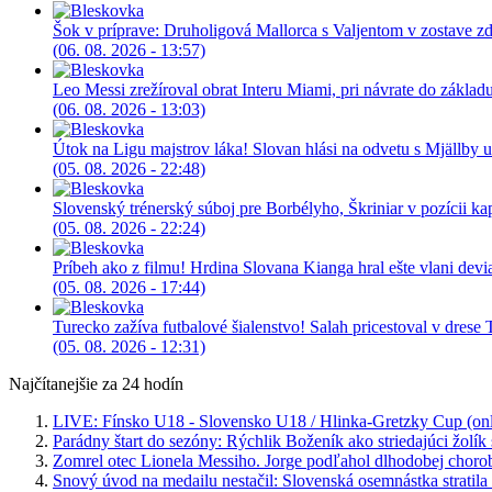
Šok v príprave: Druholigová Mallorca s Valjentom v zostave z
(06. 08. 2026 - 13:57)
Leo Messi zrežíroval obrat Interu Miami, pri návrate do základu 
(06. 08. 2026 - 13:03)
Útok na Ligu majstrov láka! Slovan hlási na odvetu s Mjällby u
(05. 08. 2026 - 22:48)
Slovenský trénerský súboj pre Borbélyho, Škriniar v pozícii ka
(05. 08. 2026 - 22:24)
Príbeh ako z filmu! Hrdina Slovana Kianga hral ešte vlani devia
(05. 08. 2026 - 17:44)
Turecko zažíva futbalové šialenstvo! Salah pricestoval v drese
(05. 08. 2026 - 12:31)
Najčítanejšie za 24 hodín
LIVE: Fínsko U18 - Slovensko U18 / Hlinka-Gretzky Cup (onl
Parádny štart do sezóny: Rýchlik Boženík ako striedajúci žolík 
Zomrel otec Lionela Messiho. Jorge podľahol dlhodobej choro
Snový úvod na medailu nestačil: Slovenská osemnástka stratila