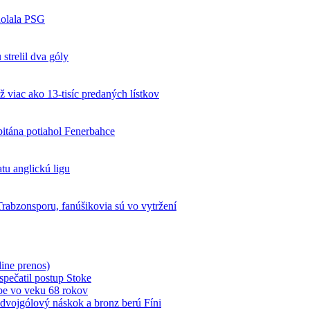
dolala PSG
strelil dva góly
ž viac ako 13-tisíc predaných lístkov
pitána potiahol Fenerbahce
tu anglickú ligu
 Trabzonsporu, fanúšikovia sú vo vytržení
ine prenos)
spečatil postup Stoke
be vo veku 68 rokov
 dvojgólový náskok a bronz berú Fíni