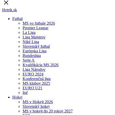
Hetrik.sk
Futbal
MS vo futbale 2026
Premier League
La Liga
Liga Majstrov
Niké Liga
Slovenský futbal
Európska Liga
Bundesliga
Serie A
Kvalifikácia MS 2026
Liga Národov
EURO 2024
Konferenčná liga
MS klubov 2025
EURO U21
Iné
Hokej
MS v Hokeji 2026
Slovenský hokej
MS v hokeji do 20 rokov 2027