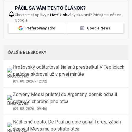
PÁČIL SA VÁM TENTO ČLÁNOK?
Chcete mať správy z
Hetrik.sk
vždy ako prví? Pridajte si nás na
Google.
Preferovaný zdroj
Google News
ĎALŠIE BLESKOVKY
Hrošovský odštartoval šialenú prestrelku! V Tepliciach
parádne skóroval už v prvej minúte
(09. 08. 2026 - 12:32)
Zdrvený Messi priletel do Argentíny, denník odhalil
detaily o chorobe jeho otca
(09. 08. 2026 - 09:46)
Nádherné gesto: De Paul po góle odhalil dres, zásah
venoval Messimu po strate otca