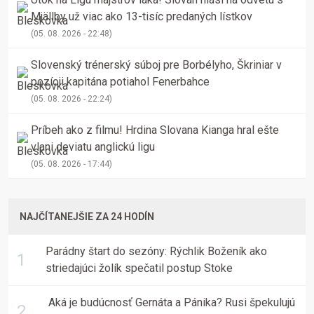
Mjällby už viac ako 13-tisíc predaných lístkov
(05. 08. 2026 - 22:48)
Slovenský trénerský súboj pre Borbélyho, Škriniar v
pozícii kapitána potiahol Fenerbahce
(05. 08. 2026 - 22:24)
Príbeh ako z filmu! Hrdina Slovana Kianga hral ešte
vlani deviatu anglickú ligu
(05. 08. 2026 - 17:44)
NAJČÍTANEJŠIE ZA 24 HODÍN
Parádny štart do sezóny: Rýchlik Boženík ako
striedajúci žolík spečatil postup Stoke
Aká je budúcnosť Gernáta a Pánika? Rusi špekulujú