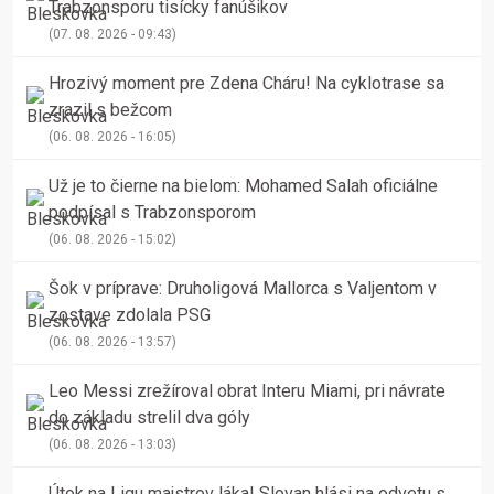
Trabzonsporu tisícky fanúšikov
(07. 08. 2026 - 09:43)
Hrozivý moment pre Zdena Cháru! Na cyklotrase sa
zrazil s bežcom
(06. 08. 2026 - 16:05)
Už je to čierne na bielom: Mohamed Salah oficiálne
podpísal s Trabzonsporom
(06. 08. 2026 - 15:02)
Šok v príprave: Druholigová Mallorca s Valjentom v
zostave zdolala PSG
(06. 08. 2026 - 13:57)
Leo Messi zrežíroval obrat Interu Miami, pri návrate
do základu strelil dva góly
(06. 08. 2026 - 13:03)
Útok na Ligu majstrov láka! Slovan hlási na odvetu s