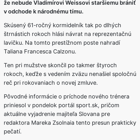
že nebude Vladimírovi Weissovi staršiemu brániť
v odchode k národnému tímu.
Skúsený 61-ročný kormidelník tak po dlhých
štrnástich rokoch hlási návrat na reprezentačnú
lavičku. Na tomto prestížnom poste nahradí
Taliana Francesca Calzonu.
Ten pri mužstve skončil po takmer štyroch
rokoch, keďže s vedením zväzu nenašiel spoločnú
reč pri rokovaniach o novej zmluve.
Pôvodné informácie o príchode nového trénera
priniesol v pondelok portál sport.sk, pričom
aktuálne vyjadrenie majiteľa Slovana pre
redaktora Mareka Zsolnaia tento presun prakticky
pečatí.