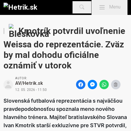
Mobile menu
Menu
Kmotrík potvrdil uvoľnenie
Weissa do reprezentácie. Zväz
by mal dohodu oficiálne
oznámiť v utorok
AUTOR:
AV/Hetrik.sk
12. 05. 2026 - 11:50
Slovenská futbalová reprezentácia s najväčšou
pravdepodobnosťou spoznala meno nového
hlavného trénera. Majiteľ bratislavského Slovana
Ivan Kmotrík starší exkluzívne pre STVR potvrdil,