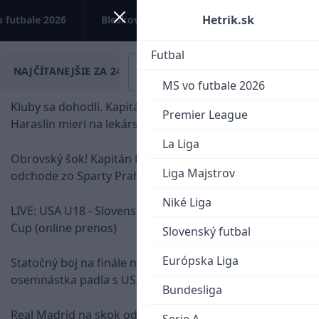
Hetrik.sk
 futbale 2026
Bleskovky
Kontakt
Futbal
NAJČÍTANEJŠIE ZA 24 HODÍN
MS vo futbale 2026
Kluby sa dohodli. Kapitán Sparty Praha Lukáš
Premier League
Haraslín mieri na lekársku prehliadku
La Liga
Obrovský šok! Kapitán Lukáš Haraslín je údajne na
Liga Majstrov
odchode zo Sparty Praha
Niké Liga
LIVE: USA U18 - Slovensko U18 / Hlinka-Gretzky
Cup (online prenos)
Slovenský futbal
Európska Liga
Statočný boj na finále nestačil: Slovenská
osemnástka padla s USA a zabojuje o bronz
Bundesliga
Real Madrid na skok od Slovenska: Borbélyho