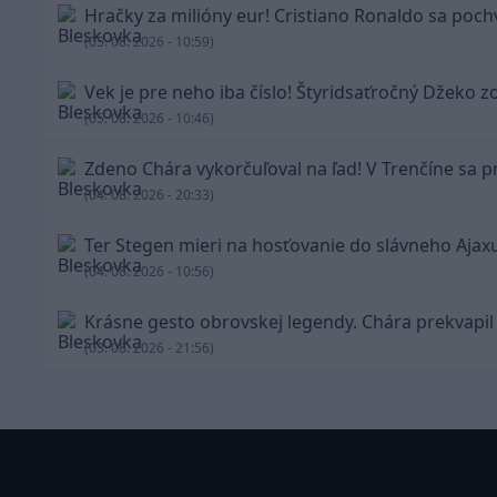
Hračky za milióny eur! Cristiano Ronaldo sa poch
(05. 08. 2026 - 10:59)
Vek je pre neho iba číslo! Štyridsaťročný Džeko z
(05. 08. 2026 - 10:46)
Zdeno Chára vykorčuľoval na ľad! V Trenčíne sa pr
(04. 08. 2026 - 20:33)
Ter Stegen mieri na hosťovanie do slávneho Ajax
(04. 08. 2026 - 10:56)
Krásne gesto obrovskej legendy. Chára prekvapil
(03. 08. 2026 - 21:56)