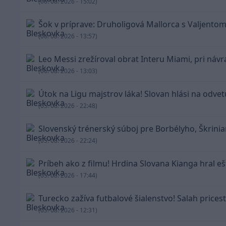
(06. 08. 2026 - 15:02)
Šok v príprave: Druholigová Mallorca s Valjentom
(06. 08. 2026 - 13:57)
Leo Messi zrežíroval obrat Interu Miami, pri návra
(06. 08. 2026 - 13:03)
Útok na Ligu majstrov láka! Slovan hlási na odvetu
(05. 08. 2026 - 22:48)
Slovenský trénerský súboj pre Borbélyho, Škrinia
(05. 08. 2026 - 22:24)
Príbeh ako z filmu! Hrdina Slovana Kianga hral ešt
(05. 08. 2026 - 17:44)
Turecko zažíva futbalové šialenstvo! Salah prices
(05. 08. 2026 - 12:31)