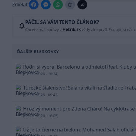
Zdieľať:
PÁČIL SA VÁM TENTO ČLÁNOK?
Chcete mať správy z
Hetrik.sk
vždy ako prví? Pridajte si nás 
ĎALŠIE BLESKOVKY
Rodri si vybral Barcelonu a odmietol Real. Kluby 
(07. 08. 2026 - 10:34)
Turecké šialenstvo! Salaha vítali na štadióne Tra
(07. 08. 2026 - 09:43)
Hrozivý moment pre Zdena Cháru! Na cyklotrase 
(06. 08. 2026 - 16:05)
Už je to čierne na bielom: Mohamed Salah oficiá