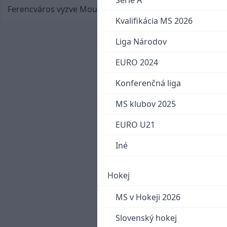
Serie A
Ferencváros vyzve Mourinhove hviezdy
Kvalifikácia MS 2026
Liga Národov
EURO 2024
Konferenčná liga
MS klubov 2025
EURO U21
Iné
Hokej
MS v Hokeji 2026
Slovenský hokej