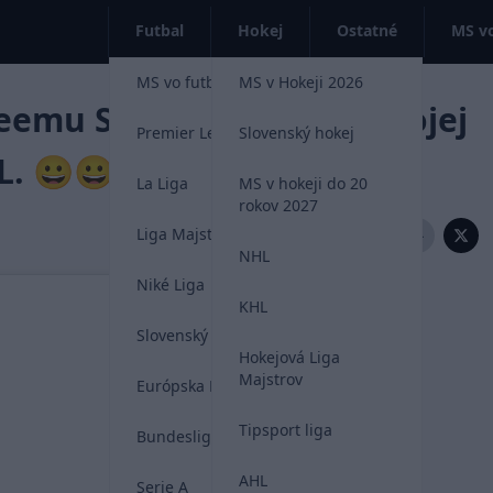
Futbal
Hokej
Ostatné
MS vo
MS vo futbale 2026
MS v Hokeji 2026
emu Selänne jazdí na svojej
Premier League
Slovenský hokej
L. 😀😀😀
La Liga
MS v hokeji do 20
rokov 2027
Liga Majstrov
Zdieľať:
NHL
Niké Liga
KHL
Slovenský futbal
Hokejová Liga
Majstrov
Európska Liga
Tipsport liga
Bundesliga
AHL
Serie A