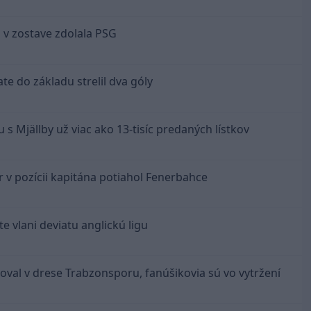
 v zostave zdolala PSG
te do základu strelil dva góly
 s Mjällby už viac ako 13-tisíc predaných lístkov
r v pozícii kapitána potiahol Fenerbahce
e vlani deviatu anglickú ligu
toval v drese Trabzonsporu, fanúšikovia sú vo vytržení