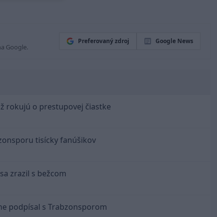
Preferovaný zdroj
Google News
na Google.
už rokujú o prestupovej čiastke
bzonsporu tisícky fanúšikov
sa zrazil s bežcom
lne podpísal s Trabzonsporom