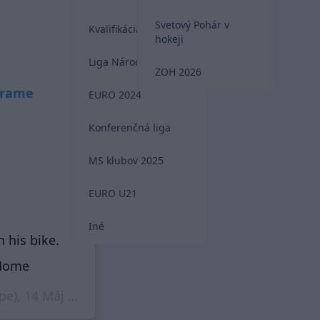
Svetový Pohár v
Kvalifikácia MS 2026
hokeji
Liga Národov
ZOH 2026
agrame
EURO 2024
Konferenčná liga
MS klubov 2025
EURO U21
Iné
 his bike.
tHome
pe),
14 Máj 2020 o 3:02 PDT