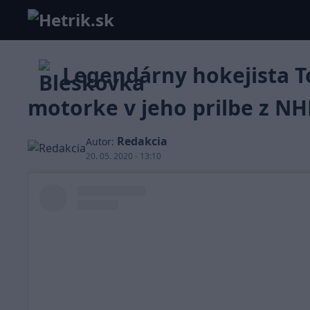
Legendárny hokejista Te
motorke v jeho prilbe z NH
Redakcia
Autor:
20. 05. 2020 - 13:10