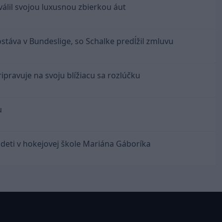
válil svojou luxusnou zbierkou áut
ostáva v Bundeslige, so Schalke predĺžil zmluvu
ipravuje na svoju blížiacu sa rozlúčku
u
 deti v hokejovej škole Mariána Gáboríka