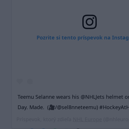
Pozrite si tento príspevok na Inst
Teemu Selanne wears his @NHLJets helmet on
Day. Made.⁣ ⁣ (🎥/@sel8nneteemu) #HockeyA
Príspevok, ktorý zdieľa
NHL Europe
(@nhleuro