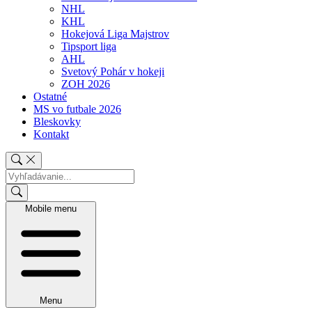
NHL
KHL
Hokejová Liga Majstrov
Tipsport liga
AHL
Svetový Pohár v hokeji
ZOH 2026
Ostatné
MS vo futbale 2026
Bleskovky
Kontakt
Mobile menu
Menu