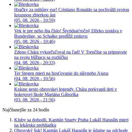
Hračky za milióny eur! Cristiano Ronaldo sa pochválil svojou
luxusnou zbierkou áut
(05. 08. 2026 - 10:59)
Vek je pre neho iba číslo! Štyridsaťročný Džeko zostáva v
Bundeslige, so Schalke predĺžil zmluvu
(05. 08. 2026 - 10:46)
Zdeno Chára vykorčuľoval na ľad! V Trenčíne sa pripravuje
na svoju blížiacu sa rozlúčku
(04. 08. 2026 - 20:33)
Ter Stegen mieri na hosťovanie do slávneho Ajaxu
(04. 08. 2026 - 10:56)
Krásne gesto obrovskej legendy. Chára prekvapil deti v
hokejovej škole Mariána Gáboríka
(03. 08. 2026 - 21:56)
Najčítanejšie za 24 hodín
Kluby sa dohodli. Kapitán Sparty Praha Lukáš Haraslín mieri
na lekársku prehliadku
Obrovský šok! Kapitán Lukáš Haraslín je údajne na odchode