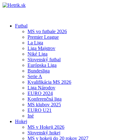
Futbal
MS vo futbale 2026
Premier League
La Liga
Liga Majstrov
Niké Liga
Slovenský futbal
Európska Liga
Bundesliga
Serie A
Kvalifikácia MS 2026
Liga Národov
EURO 2024
Konferenčná liga
MS klubov 2025
EURO U21
Iné
Hokej
MS v Hokeji 2026
Slovenský hokej
MS v hokeji do 20 rokov 2027