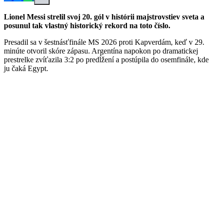
Lionel Messi strelil svoj 20. gól v histórii majstrovstiev sveta a
posunul tak vlastný historický rekord na toto číslo.
Presadil sa v šestnásťfinále MS 2026 proti Kapverdám, keď v 29.
minúte otvoril skóre zápasu. Argentína napokon po dramatickej
prestrelke zvíťazila 3:2 po predĺžení a postúpila do osemfinále, kde
ju čaká Egypt.