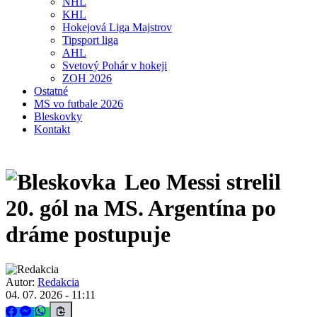
NHL
KHL
Hokejová Liga Majstrov
Tipsport liga
AHL
Svetový Pohár v hokeji
ZOH 2026
Ostatné
MS vo futbale 2026
Bleskovky
Kontakt
Leo Messi strelil
20. gól na MS. Argentína po
dráme postupuje
Autor:
Redakcia
04. 07. 2026 - 11:11