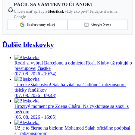
PÁČIL SA VÁM TENTO ČLÁNOK?
Chcete mať správy z
Hetrik.sk
vždy ako prví? Pridajte si nás na
Google.
Preferovaný zdroj
Google News
Ďalšie bleskovky
Rodri si vybral Barcelonu a odmietol Real. Kluby už rokujú o
prestupovej čiastke
(07. 08. 2026 - 10:34)
Turecké šialenstvo! Salaha vítali na štadióne Trabzonsporu
tisícky fanúšikov
(07. 08. 2026 - 09:43)
Hrozivý moment pre Zdena Cháru! Na cyklotrase sa zrazil s
bežcom
(06. 08. 2026 - 16:05)
Už je to čierne na bielom: Mohamed Salah oficiálne podpísal
s Trabzonsporom