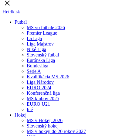
Hetrik.sk
Futbal
MS vo futbale 2026
Premier League
La Liga
Liga Majstrov
Niké Liga
Slovenský futbal
Európska Liga
Bundesliga
Serie A
Kvalifikácia MS 2026
Liga Národov
EURO 2024
Konferenčná liga
MS klubov 2025
EURO U21
Iné
Hokej
MS v Hokeji 2026
Slovenský hokej
MS v hokeji do 20 rokov 2027