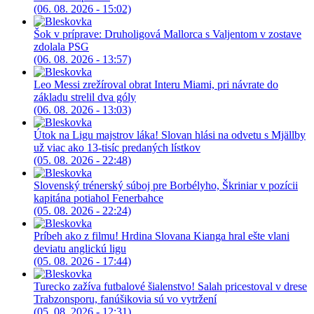
(06. 08. 2026 - 15:02)
Šok v príprave: Druholigová Mallorca s Valjentom v zostave
zdolala PSG
(06. 08. 2026 - 13:57)
Leo Messi zrežíroval obrat Interu Miami, pri návrate do
základu strelil dva góly
(06. 08. 2026 - 13:03)
Útok na Ligu majstrov láka! Slovan hlási na odvetu s Mjällby
už viac ako 13-tisíc predaných lístkov
(05. 08. 2026 - 22:48)
Slovenský trénerský súboj pre Borbélyho, Škriniar v pozícii
kapitána potiahol Fenerbahce
(05. 08. 2026 - 22:24)
Príbeh ako z filmu! Hrdina Slovana Kianga hral ešte vlani
deviatu anglickú ligu
(05. 08. 2026 - 17:44)
Turecko zažíva futbalové šialenstvo! Salah pricestoval v drese
Trabzonsporu, fanúšikovia sú vo vytržení
(05. 08. 2026 - 12:31)