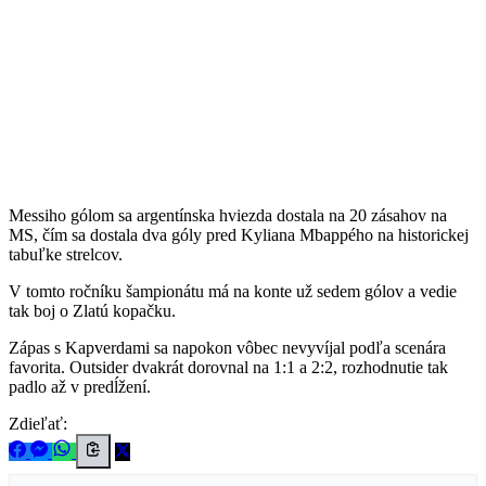
Messiho gólom sa argentínska hviezda dostala na 20 zásahov na
MS, čím sa dostala dva góly pred Kyliana Mbappého na historickej
tabuľke strelcov.
V tomto ročníku šampionátu má na konte už sedem gólov a vedie
tak boj o Zlatú kopačku.
Zápas s Kapverdami sa napokon vôbec nevyvíjal podľa scenára
favorita. Outsider dvakrát dorovnal na 1:1 a 2:2, rozhodnutie tak
padlo až v predĺžení.
Zdieľať: