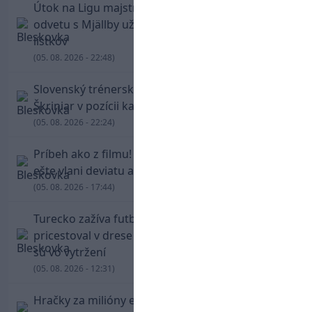
Útok na Ligu majstrov láka! Slovan hlási na
odvetu s Mjällby už viac ako 13-tisíc predaných
lístkov
(05. 08. 2026 - 22:48)
Slovenský trénerský súboj pre Borbélyho,
Škriniar v pozícii kapitána potiahol Fenerbahce
(05. 08. 2026 - 22:24)
Príbeh ako z filmu! Hrdina Slovana Kianga hral
ešte vlani deviatu anglickú ligu
(05. 08. 2026 - 17:44)
Turecko zažíva futbalové šialenstvo! Salah
pricestoval v drese Trabzonsporu, fanúšikovia
sú vo vytržení
(05. 08. 2026 - 12:31)
Hračky za milióny eur! Cristiano Ronaldo sa