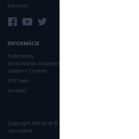
kuriozity.
INFORMÁCIE
MAPA WEBU:
Podmienky
Futbal
spracovania osobných
Hokej
údajov + Cookies
Ostatné
RSS Feed
Bleskovky
Kontakt
Copyright Hetrik.sk © 2026 Autorské práva sú
vyhradené.