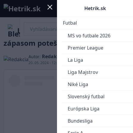
Mobile menu
Menu
Hetrik.sk
Futbal
Libor Hudáček pre včerajším
MS vo futbale 2026
zápasom potešil malého fanúšika
Premier League
Redakcia
Autor:
La Liga
20. 05. 2024 - 12:19
Liga Majstrov
Niké Liga
Slovenský futbal
Európska Liga
Bundesliga