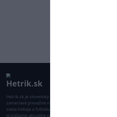
Hetrik.sk je slovenský športový portál, ktorý sa
zameriava prevažne na najnovšie informácie zo
sveta hokeja a futbalu. Pravidelne na dennej báze
prinášame aktuálne správy, góly, zaujímavosti a