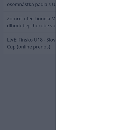
osemnástka padla s USA a zabojuje o bronz
Zomrel otec Lionela Messiho. Jorge podľahol
dlhodobej chorobe vo veku 68 rokov
LIVE: Fínsko U18 - Slovensko U18 / Hlinka-Gretzky
Cup (online prenos)