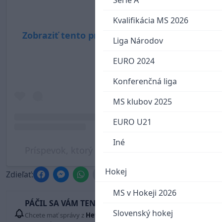
Serie A
Kvalifikácia MS 2026
Zobraziť tento príspevok na Instagrame
Liga Národov
EURO 2024
Konferenčná liga
MS klubov 2025
EURO U21
Iné
Príspevok, ktorý zdieľa IIHF (@iihfhockey)
Hokej
Zdieľať:
MS v Hokeji 2026
PÁČIL SA VÁM TENTO ČLÁNOK?
Slovenský hokej
Chcete mať správy z
Hetrik.sk
vždy ako prví? Pridajte si nás