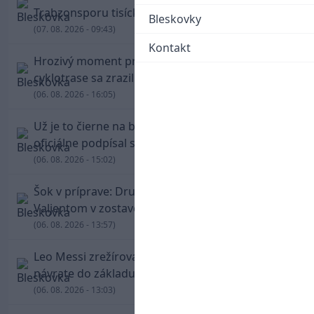
Trabzonsporu tisícky fanúšikov
Bleskovky
(07. 08. 2026 - 09:43)
Kontakt
Hrozivý moment pre Zdena Cháru! Na
cyklotrase sa zrazil s bežcom
(06. 08. 2026 - 16:05)
Už je to čierne na bielom: Mohamed Salah
oficiálne podpísal s Trabzonsporom
(06. 08. 2026 - 15:02)
Šok v príprave: Druholigová Mallorca s
Valjentom v zostave zdolala PSG
(06. 08. 2026 - 13:57)
Leo Messi zrežíroval obrat Interu Miami, pri
návrate do základu strelil dva góly
(06. 08. 2026 - 13:03)