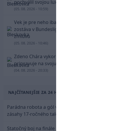
pochválil svojou luxusnou zbierkou áut
(05. 08. 2026 - 10:59)
Vek je pre neho iba číslo! Štyridsaťročný Džeko
zostáva v Bundeslige, so Schalke predĺžil
zmluvu
(05. 08. 2026 - 10:46)
Zdeno Chára vykorčuľoval na ľad! V Trenčíne sa
pripravuje na svoju blížiacu sa rozlúčku
(04. 08. 2026 - 20:33)
NAJČÍTANEJŠIE ZA 24 HODÍN
Parádna robota a gól v oslabení! Pozrite si oba
zásahy 17-ročného talentu Rychlíka proti USA
Statočný boj na finále nestačil: Slovenská