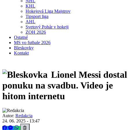
NHL
KHL
Hokejová Liga Majstrov
Tipsport liga
AHL
Svetový Pohár v hokeji
ZOH 2026
Ostatné
MS vo futbale 2026
Bleskovky
Kontakt
Lionel Messi dostal
ponuku na svadbu. Video je
hitom internetu
Autor:
Redakcia
24. 06. 2025 - 13:47