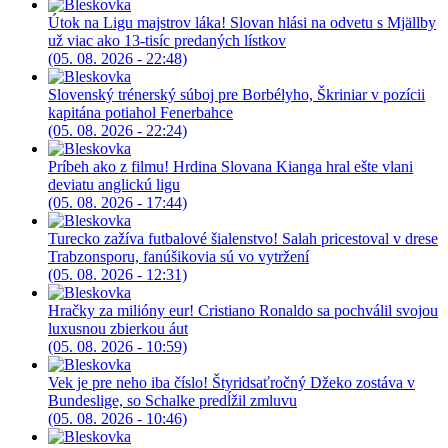
Útok na Ligu majstrov láka! Slovan hlási na odvetu s Mjällby
už viac ako 13-tisíc predaných lístkov
(05. 08. 2026 - 22:48)
Slovenský trénerský súboj pre Borbélyho, Škriniar v pozícii
kapitána potiahol Fenerbahce
(05. 08. 2026 - 22:24)
Príbeh ako z filmu! Hrdina Slovana Kianga hral ešte vlani
deviatu anglickú ligu
(05. 08. 2026 - 17:44)
Turecko zažíva futbalové šialenstvo! Salah pricestoval v drese
Trabzonsporu, fanúšikovia sú vo vytržení
(05. 08. 2026 - 12:31)
Hračky za milióny eur! Cristiano Ronaldo sa pochválil svojou
luxusnou zbierkou áut
(05. 08. 2026 - 10:59)
Vek je pre neho iba číslo! Štyridsaťročný Džeko zostáva v
Bundeslige, so Schalke predĺžil zmluvu
(05. 08. 2026 - 10:46)