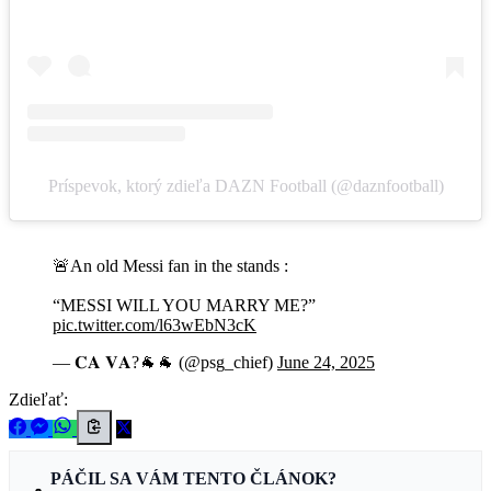
Príspevok, ktorý zdieľa DAZN Football (@daznfootball)
🚨An old Messi fan in the stands :
“MESSI WILL YOU MARRY ME?”
pic.twitter.com/l63wEbN3cK
— 𝐂𝐀 𝐕𝐀?🐐🐐 (@psg_chief)
June 24, 2025
Zdieľať:
PÁČIL SA VÁM TENTO ČLÁNOK?