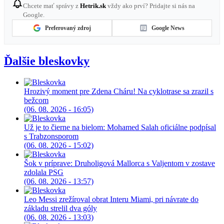
Chcete mať správy z
Hetrik.sk
vždy ako prví? Pridajte si nás na
Google.
Preferovaný zdroj
Google News
Ďalšie bleskovky
Hrozivý moment pre Zdena Cháru! Na cyklotrase sa zrazil s
bežcom
(06. 08. 2026 - 16:05)
Už je to čierne na bielom: Mohamed Salah oficiálne podpísal
s Trabzonsporom
(06. 08. 2026 - 15:02)
Šok v príprave: Druholigová Mallorca s Valjentom v zostave
zdolala PSG
(06. 08. 2026 - 13:57)
Leo Messi zrežíroval obrat Interu Miami, pri návrate do
základu strelil dva góly
(06. 08. 2026 - 13:03)