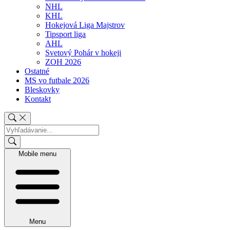
NHL
KHL
Hokejová Liga Majstrov
Tipsport liga
AHL
Svetový Pohár v hokeji
ZOH 2026
Ostatné
MS vo futbale 2026
Bleskovky
Kontakt
Mobile menu
Menu