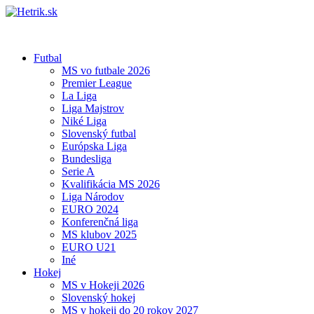
Futbal
MS vo futbale 2026
Premier League
La Liga
Liga Majstrov
Niké Liga
Slovenský futbal
Európska Liga
Bundesliga
Serie A
Kvalifikácia MS 2026
Liga Národov
EURO 2024
Konferenčná liga
MS klubov 2025
EURO U21
Iné
Hokej
MS v Hokeji 2026
Slovenský hokej
MS v hokeji do 20 rokov 2027