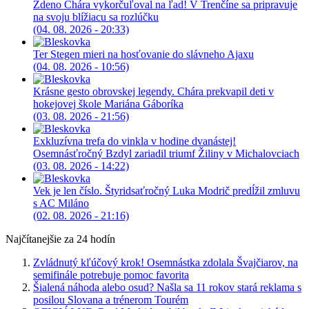
Zdeno Chára vykorčuľoval na ľad! V Trenčíne sa pripravuje
na svoju blížiacu sa rozlúčku
(04. 08. 2026 - 20:33)
Ter Stegen mieri na hosťovanie do slávneho Ajaxu
(04. 08. 2026 - 10:56)
Krásne gesto obrovskej legendy. Chára prekvapil deti v
hokejovej škole Mariána Gáboríka
(03. 08. 2026 - 21:56)
Exkluzívna trefa do vinkla v hodine dvanástej!
Osemnásťročný Bzdyl zariadil triumf Žiliny v Michalovciach
(03. 08. 2026 - 14:22)
Vek je len číslo. Štyridsaťročný Luka Modrič predĺžil zmluvu
s AC Miláno
(02. 08. 2026 - 21:16)
Najčítanejšie za 24 hodín
Zvládnutý kľúčový krok! Osemnástka zdolala Švajčiarov, na
semifinále potrebuje pomoc favorita
Šialená náhoda alebo osud? Našla sa 11 rokov stará reklama s
posilou Slovana a trénerom Tourém