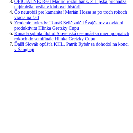
OFICIÁLNE: Real Madrid rozbil bank. Z Lipska prichádza
najdrahšia posila v klubovej histórii
Čo neurobíš pre kamaráta! Marián Hossa sa po troch rokoch
vracia na ľad
Zrodenie hviezdy: Tomáš Selič zničil Švajčiarov a ovládol
produktivitu Hlinka Gretzky Cupu
Kanada splnila úlohu! Slovenská osemnástka mieri po piatich
rokoch do semifinále Hlinka Gretzky Cupu
Ďalší Slovák opúšťa KHL. Patrik Rybár sa dohodol na konci
v Šanghaji