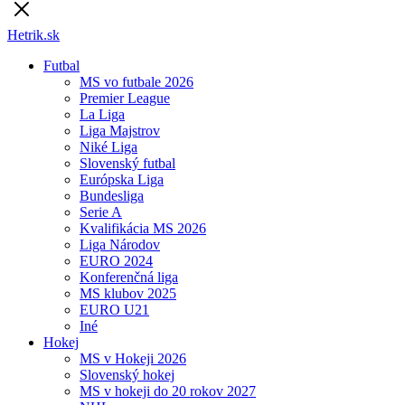
Hetrik.sk
Futbal
MS vo futbale 2026
Premier League
La Liga
Liga Majstrov
Niké Liga
Slovenský futbal
Európska Liga
Bundesliga
Serie A
Kvalifikácia MS 2026
Liga Národov
EURO 2024
Konferenčná liga
MS klubov 2025
EURO U21
Iné
Hokej
MS v Hokeji 2026
Slovenský hokej
MS v hokeji do 20 rokov 2027