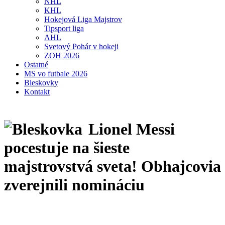
NHL
KHL
Hokejová Liga Majstrov
Tipsport liga
AHL
Svetový Pohár v hokeji
ZOH 2026
Ostatné
MS vo futbale 2026
Bleskovky
Kontakt
Lionel Messi
pocestuje na šieste
majstrovstvá sveta! Obhajcovia
zverejnili nomináciu