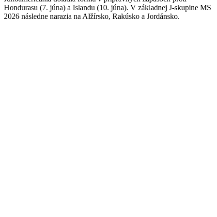
Hondurasu (7. júna) a Islandu (10. júna). V základnej J-skupine MS
2026 následne narazia na Alžírsko, Rakúsko a Jordánsko.