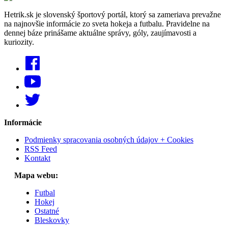
Hetrik.sk je slovenský športový portál, ktorý sa zameriava prevažne
na najnovšie informácie zo sveta hokeja a futbalu. Pravidelne na
dennej báze prinášame aktuálne správy, góly, zaujímavosti a
kuriozity.
Informácie
Podmienky spracovania osobných údajov + Cookies
RSS Feed
Kontakt
Mapa webu:
Futbal
Hokej
Ostatné
Bleskovky