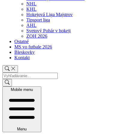
NHL
KHL
Hokejová Liga Majstrov
Tipsport liga
AHL
Svetový Pohár v hokeji
ZOH 2026
Ostatné
MS vo futbale 2026
Bleskovky
Kontakt
Mobile menu
Menu