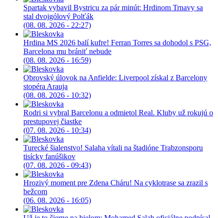
Spartak vybavil Bystricu za pár minút: Hrdinom Trnavy sa
stal dvojgólový Polťák
(08. 08. 2026 - 22:27)
Hrdina MS 2026 balí kufre! Ferran Torres sa dohodol s PSG,
Barcelona mu brániť nebude
(08. 08. 2026 - 16:59)
Obrovský úlovok na Anfielde: Liverpool získal z Barcelony
stopéra Arauja
(08. 08. 2026 - 10:32)
Rodri si vybral Barcelonu a odmietol Real. Kluby už rokujú o
prestupovej čiastke
(07. 08. 2026 - 10:34)
Turecké šialenstvo! Salaha vítali na štadióne Trabzonsporu
tisícky fanúšikov
(07. 08. 2026 - 09:43)
Hrozivý moment pre Zdena Cháru! Na cyklotrase sa zrazil s
bežcom
(06. 08. 2026 - 16:05)
Už je to čierne na bielom: Mohamed Salah oficiálne podpísal