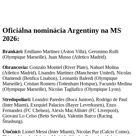
Oficiálna nominácia Argentíny na MS
2026:
Brankári:
Emiliano Martinez (Aston Villa), Geronimo Rulli
(Olympique Marseille), Juan Musso (Atletico Madrid).
Obrancovia:
Gonzalo Montiel (River Plate), Nahuel Molina
(Atletico Madrid), Lisandro Martinez (Manchester United), Nicolas
Otamendi (Benfica Lisabon), Leonardo Balerdi (Olympique
Marseille), Cristian Romero (Tottenham Hotspur), Facundo Medina
(Olympique Marseille), Nicolas Tagliafico (Olympique Lyon).
Stredopoliari:
Leandro Paredes (Boca Juniors), Rodrigo de Paul
(Inter Miami), Exequiel Palacios (Bayer Leverkusen), Enzo
Fernandez (FC Chelsea), Alexis MacAllister (FC Liverpool),
Giovani Lo Celso (Betis Sevilla), Valentin Barco (Racing
Štrasburg).
Útočníci:
Lionel Messi (Inter Miami), Nicolas Paz (Calcio Como),