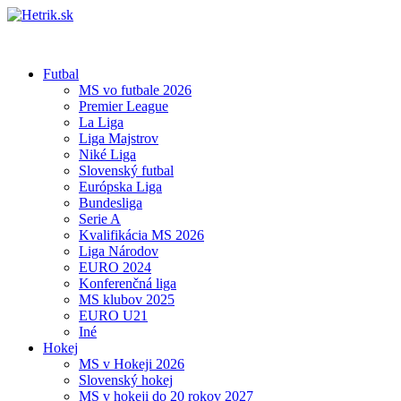
Futbal
MS vo futbale 2026
Premier League
La Liga
Liga Majstrov
Niké Liga
Slovenský futbal
Európska Liga
Bundesliga
Serie A
Kvalifikácia MS 2026
Liga Národov
EURO 2024
Konferenčná liga
MS klubov 2025
EURO U21
Iné
Hokej
MS v Hokeji 2026
Slovenský hokej
MS v hokeji do 20 rokov 2027