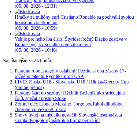
Trabzonsporu, fanúšikovia sú vo vytržení
(05. 08. 2026 - 12:31)
Hračky za milióny eur! Cristiano Ronaldo sa pochválil svojou
luxusnou zbierkou áut
(05. 08. 2026 - 10:59)
Vek je pre neho iba číslo! Štyridsaťročný Džeko zostáva v
Bundeslige, so Schalke predĺžil zmluvu
(05. 08. 2026 - 10:46)
Najčítanejšie za 24 hodín
Parádna robota a gól v oslabení! Pozrite si oba zásahy 17-
ročného talentu Rychlíka proti USA
LIVE: Fínsko U18 - Slovensko U18 / Hlinka-Gretzky Cup
(online prenos)
Parádny štart do sezóny: Rýchlik Boženík ako striedajúci
žolík spečatil postup Stoke
Zomrel otec Lionela Messiho. Jorge podľahol dlhodobej
chorobe vo veku 68 rokov
Snový úvod na medailu nestačil: Slovenská osemnástka
stratila dvojgólový náskok a bronz berú Fíni