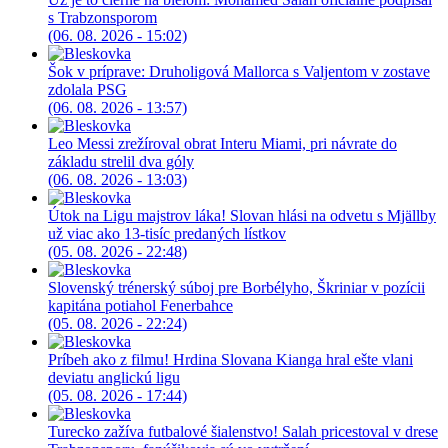
s Trabzonsporom
(06. 08. 2026 - 15:02)
Šok v príprave: Druholigová Mallorca s Valjentom v zostave
zdolala PSG
(06. 08. 2026 - 13:57)
Leo Messi zrežíroval obrat Interu Miami, pri návrate do
základu strelil dva góly
(06. 08. 2026 - 13:03)
Útok na Ligu majstrov láka! Slovan hlási na odvetu s Mjällby
už viac ako 13-tisíc predaných lístkov
(05. 08. 2026 - 22:48)
Slovenský trénerský súboj pre Borbélyho, Škriniar v pozícii
kapitána potiahol Fenerbahce
(05. 08. 2026 - 22:24)
Príbeh ako z filmu! Hrdina Slovana Kianga hral ešte vlani
deviatu anglickú ligu
(05. 08. 2026 - 17:44)
Turecko zažíva futbalové šialenstvo! Salah pricestoval v drese