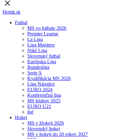
Hetrik.sk
Futbal
MS vo futbale 2026
Premier League
La Liga
Liga Majstrov
Niké Liga
Slovenský futbal
Európska Liga
Bundesliga
Serie A
Kvalifikácia MS 2026
Liga Národov
EURO 2024
Konferenčná liga
MS klubov 2025
EURO U21
Iné
Hokej
MS v Hokeji 2026
Slovenský hokej
MS v hokeji do 20 rokov 2027