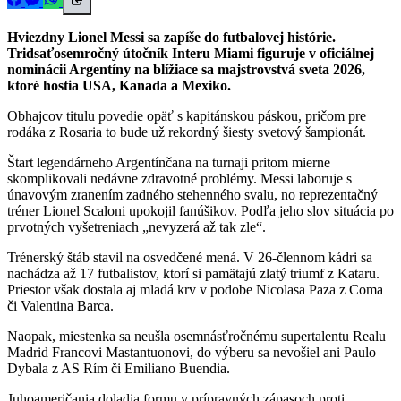
Hviezdny Lionel Messi sa zapíše do futbalovej histórie.
Tridsaťosemročný útočník Interu Miami figuruje v oficiálnej
nominácii Argentíny na blížiace sa majstrovstvá sveta 2026,
ktoré hostia USA, Kanada a Mexiko.
Obhajcov titulu povedie opäť s kapitánskou páskou, pričom pre
rodáka z Rosaria to bude už rekordný šiesty svetový šampionát.
Štart legendárneho Argentínčana na turnaji pritom mierne
skomplikovali nedávne zdravotné problémy. Messi laboruje s
únavovým zranením zadného stehenného svalu, no reprezentačný
tréner Lionel Scaloni upokojil fanúšikov. Podľa jeho slov situácia po
prvotných vyšetreniach „nevyzerá až tak zle“.
Trénerský štáb stavil na osvedčené mená. V 26-člennom kádri sa
nachádza až 17 futbalistov, ktorí si pamätajú zlatý triumf z Kataru.
Priestor však dostala aj mladá krv v podobe Nicolasa Paza z Coma
či Valentina Barca.
Naopak, miestenka sa neušla osemnásťročnému supertalentu Realu
Madrid Francovi Mastantuonovi, do výberu sa nevošiel ani Paulo
Dybala z AS Rím či Emiliano Buendia.
Juhoameričania doladia formu v prípravných zápasoch proti