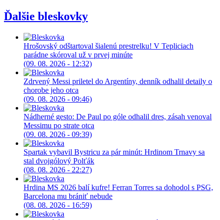
Ďalšie bleskovky
Hrošovský odštartoval šialenú prestrelku! V Tepliciach
parádne skóroval už v prvej minúte
(09. 08. 2026 - 12:32)
Zdrvený Messi priletel do Argentíny, denník odhalil detaily o
chorobe jeho otca
(09. 08. 2026 - 09:46)
Nádherné gesto: De Paul po góle odhalil dres, zásah venoval
Messimu po strate otca
(09. 08. 2026 - 09:39)
Spartak vybavil Bystricu za pár minút: Hrdinom Trnavy sa
stal dvojgólový Polťák
(08. 08. 2026 - 22:27)
Hrdina MS 2026 balí kufre! Ferran Torres sa dohodol s PSG,
Barcelona mu brániť nebude
(08. 08. 2026 - 16:59)