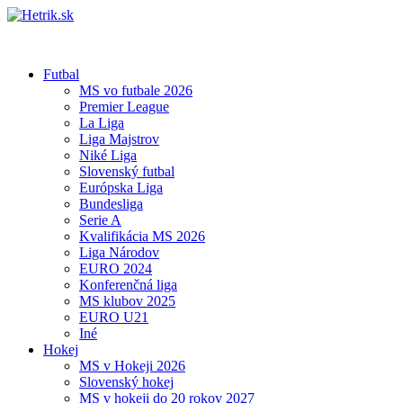
Futbal
MS vo futbale 2026
Premier League
La Liga
Liga Majstrov
Niké Liga
Slovenský futbal
Európska Liga
Bundesliga
Serie A
Kvalifikácia MS 2026
Liga Národov
EURO 2024
Konferenčná liga
MS klubov 2025
EURO U21
Iné
Hokej
MS v Hokeji 2026
Slovenský hokej
MS v hokeji do 20 rokov 2027