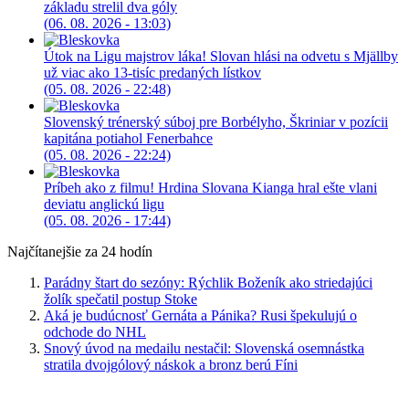
základu strelil dva góly
(06. 08. 2026 - 13:03)
Útok na Ligu majstrov láka! Slovan hlási na odvetu s Mjällby
už viac ako 13-tisíc predaných lístkov
(05. 08. 2026 - 22:48)
Slovenský trénerský súboj pre Borbélyho, Škriniar v pozícii
kapitána potiahol Fenerbahce
(05. 08. 2026 - 22:24)
Príbeh ako z filmu! Hrdina Slovana Kianga hral ešte vlani
deviatu anglickú ligu
(05. 08. 2026 - 17:44)
Najčítanejšie za 24 hodín
Parádny štart do sezóny: Rýchlik Boženík ako striedajúci
žolík spečatil postup Stoke
Aká je budúcnosť Gernáta a Pánika? Rusi špekulujú o
odchode do NHL
Snový úvod na medailu nestačil: Slovenská osemnástka
stratila dvojgólový náskok a bronz berú Fíni