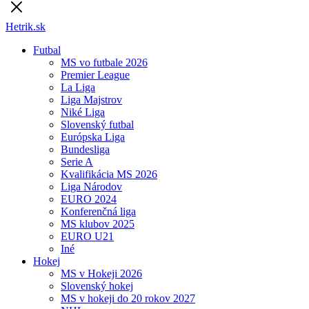
Hetrik.sk
Futbal
MS vo futbale 2026
Premier League
La Liga
Liga Majstrov
Niké Liga
Slovenský futbal
Európska Liga
Bundesliga
Serie A
Kvalifikácia MS 2026
Liga Národov
EURO 2024
Konferenčná liga
MS klubov 2025
EURO U21
Iné
Hokej
MS v Hokeji 2026
Slovenský hokej
MS v hokeji do 20 rokov 2027