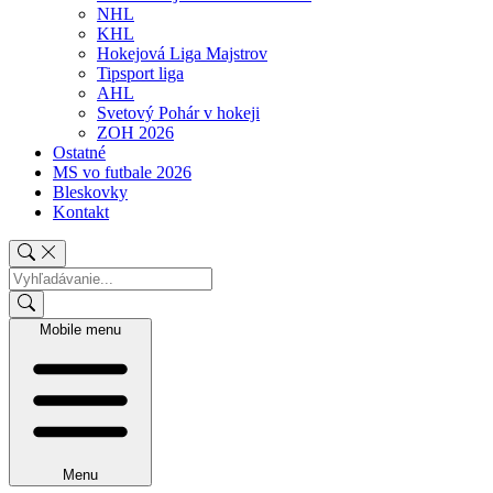
NHL
KHL
Hokejová Liga Majstrov
Tipsport liga
AHL
Svetový Pohár v hokeji
ZOH 2026
Ostatné
MS vo futbale 2026
Bleskovky
Kontakt
Mobile menu
Menu