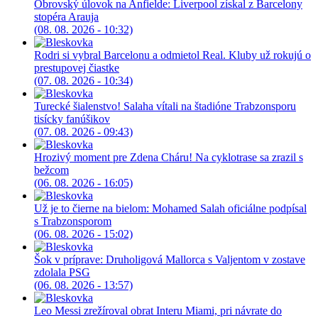
Obrovský úlovok na Anfielde: Liverpool získal z Barcelony
stopéra Arauja
(08. 08. 2026 - 10:32)
Rodri si vybral Barcelonu a odmietol Real. Kluby už rokujú o
prestupovej čiastke
(07. 08. 2026 - 10:34)
Turecké šialenstvo! Salaha vítali na štadióne Trabzonsporu
tisícky fanúšikov
(07. 08. 2026 - 09:43)
Hrozivý moment pre Zdena Cháru! Na cyklotrase sa zrazil s
bežcom
(06. 08. 2026 - 16:05)
Už je to čierne na bielom: Mohamed Salah oficiálne podpísal
s Trabzonsporom
(06. 08. 2026 - 15:02)
Šok v príprave: Druholigová Mallorca s Valjentom v zostave
zdolala PSG
(06. 08. 2026 - 13:57)
Leo Messi zrežíroval obrat Interu Miami, pri návrate do