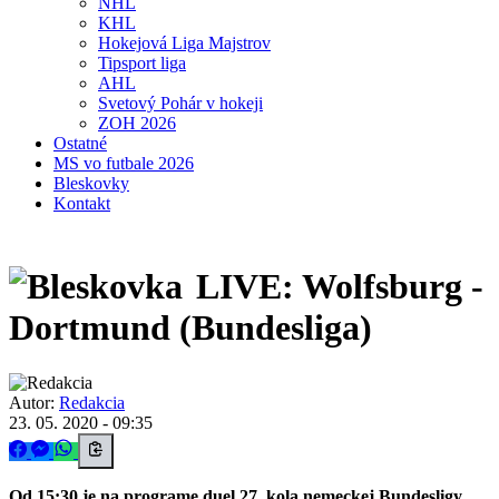
NHL
KHL
Hokejová Liga Majstrov
Tipsport liga
AHL
Svetový Pohár v hokeji
ZOH 2026
Ostatné
MS vo futbale 2026
Bleskovky
Kontakt
LIVE: Wolfsburg -
Dortmund (Bundesliga)
Autor:
Redakcia
23. 05. 2020 - 09:35
Od 15:30 je na programe duel 27. kola nemeckej Bundesligy