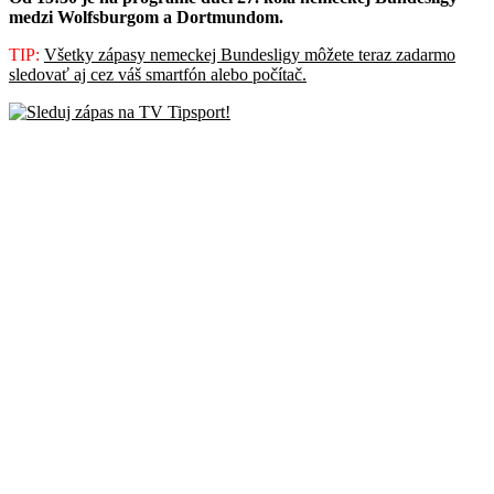
medzi Wolfsburgom a Dortmundom.
TIP:
Všetky zápasy nemeckej Bundesligy môžete teraz zadarmo
sledovať aj cez váš smartfón alebo počítač.