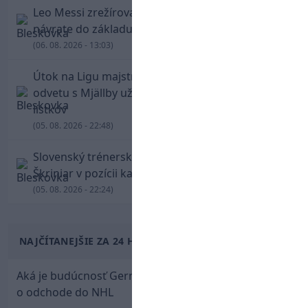
Leo Messi zrežíroval obrat Interu Miami, pri
návrate do základu strelil dva góly
(06. 08. 2026 - 13:03)
Útok na Ligu majstrov láka! Slovan hlási na
odvetu s Mjällby už viac ako 13-tisíc predaných
lístkov
(05. 08. 2026 - 22:48)
Slovenský trénerský súboj pre Borbélyho,
Škriniar v pozícii kapitána potiahol Fenerbahce
(05. 08. 2026 - 22:24)
NAJČÍTANEJŠIE ZA 24 HODÍN
Aká je budúcnosť Gernáta a Pánika? Rusi špekulujú
o odchode do NHL