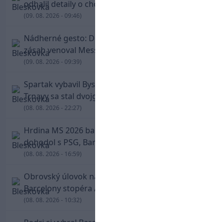
odhalil detaily o chorobe jeho otca
(09. 08. 2026 - 09:46)
Nádherné gesto: De Paul po góle odhalil dres,
zásah venoval Messimu po strate otca
(09. 08. 2026 - 09:39)
Spartak vybavil Bystricu za pár minút: Hrdinom
Trnavy sa stal dvojgólový Polťák
(08. 08. 2026 - 22:27)
Hrdina MS 2026 balí kufre! Ferran Torres sa
dohodol s PSG, Barcelona mu brániť nebude
(08. 08. 2026 - 16:59)
Obrovský úlovok na Anfielde: Liverpool získal z
Barcelony stopéra Arauja
(08. 08. 2026 - 10:32)