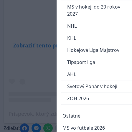
MS v hokeji do 20 rokov
2027
NHL
KHL
Zobraziť tento príspevok na Instagrame
Hokejová Liga Majstrov
Tipsport liga
AHL
Svetový Pohár v hokeji
ZOH 2026
Príspevok, ktorý zdieľa AC Sparta Praha (@acsparta_cz)
Ostatné
MS vo futbale 2026
Zdieľať: