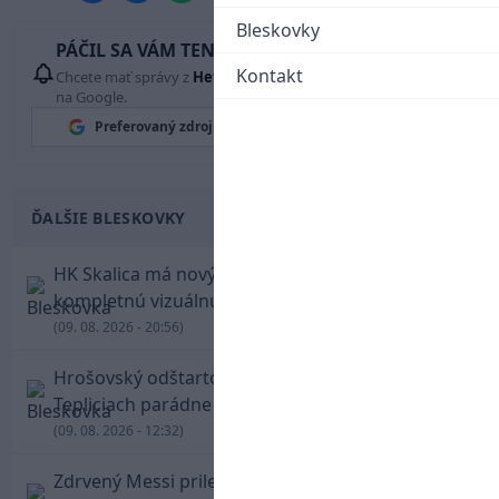
Bleskovky
PÁČIL SA VÁM TENTO ČLÁNOK?
Kontakt
Chcete mať správy z
Hetrik.sk
vždy ako prví? Pridajte si nás
na Google.
Preferovaný zdroj
Google News
ĎALŠIE BLESKOVKY
HK Skalica má nový znak. Klub predstavil
kompletnú vizuálnu identitu
(09. 08. 2026 - 20:56)
Hrošovský odštartoval šialenú prestrelku! V
Tepliciach parádne skóroval už v prvej minúte
(09. 08. 2026 - 12:32)
Zdrvený Messi priletel do Argentíny, denník