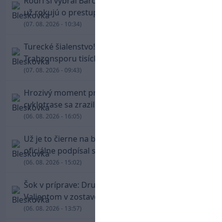
Rodri si vybral Barcelonu a odmietol Real. Kluby
už rokujú o prestupovej čiastke
(07. 08. 2026 - 10:34)
Turecké šialenstvo! Salaha vítali na štadióne
Trabzonsporu tisícky fanúšikov
(07. 08. 2026 - 09:43)
Hrozivý moment pre Zdena Cháru! Na
cyklotrase sa zrazil s bežcom
(06. 08. 2026 - 16:05)
Už je to čierne na bielom: Mohamed Salah
oficiálne podpísal s Trabzonsporom
(06. 08. 2026 - 15:02)
Šok v príprave: Druholigová Mallorca s
Valjentom v zostave zdolala PSG
(06. 08. 2026 - 13:57)