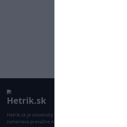
Hetrik.sk je slovenský športový portál, ktorý sa
zameriava prevažne na najnovšie informácie zo