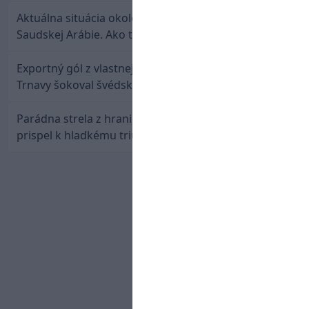
Aktuálna situácia okolo prestupu Haraslína do
Saudskej Arábie. Ako to je?
Exportný gól z vlastnej polovice: Bývalý útočník
Trnavy šokoval švédskeho giganta
Parádna strela z hranice šestnástky: Rusnák
prispel k hladkému triumfu Seattlu