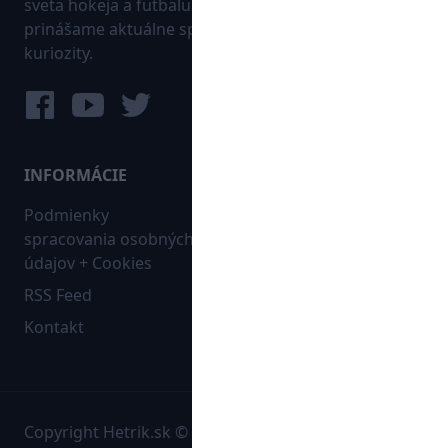
sveta hokeja a futbalu. Pravidelne na dennej báze
prinášame aktuálne správy, góly, zaujímavosti a
kuriozity.
INFORMÁCIE
MAPA WEBU:
Podmienky
Futbal
spracovania osobných
Hokej
údajov + Cookies
Ostatné
RSS Feed
Bleskovky
Kontakt
Copyright Hetrik.sk © 2026 Autorské práva sú