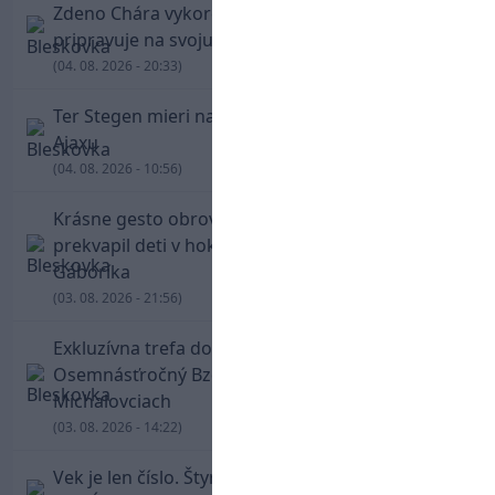
Zdeno Chára vykorčuľoval na ľad! V Trenčíne sa
pripravuje na svoju blížiacu sa rozlúčku
(04. 08. 2026 - 20:33)
Ter Stegen mieri na hosťovanie do slávneho
Ajaxu
(04. 08. 2026 - 10:56)
Krásne gesto obrovskej legendy. Chára
prekvapil deti v hokejovej škole Mariána
Gáboríka
(03. 08. 2026 - 21:56)
Exkluzívna trefa do vinkla v hodine dvanástej!
Osemnásťročný Bzdyl zariadil triumf Žiliny v
Michalovciach
(03. 08. 2026 - 14:22)
Vek je len číslo. Štyridsaťročný Luka Modrič