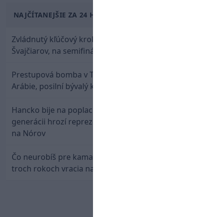
NAJČÍTANEJŠIE ZA 24 HODÍN
Zvládnutý kľúčový krok! Osemnástka zdolala
Švajčiarov, na semifinále potrebuje pomoc favorita
Prestupová bomba v Turecku! Salah nepôjde do
Arábie, posilní bývalý klub Hamšíka
Hancko bije na poplach! Zaspali sme dobu, po tejto
generácii hrozí reprezentačné prázdno. Pozrime sa
na Nórov
Čo neurobíš pre kamaráta! Marián Hossa sa po
troch rokoch vracia na ľad