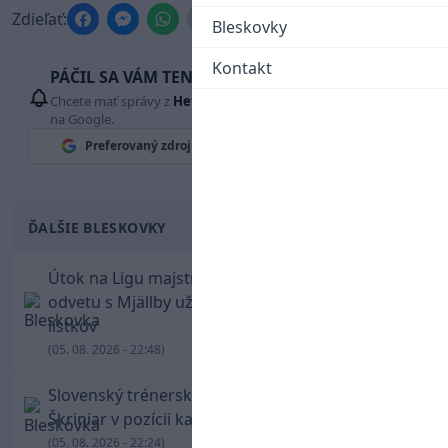
Zdieľať:
Bleskovky
Kontakt
PÁČIL SA VÁM TENTO ČLÁNOK?
Chcete mať správy z
Hetrik.sk
vždy ako prví? Pridajte si nás
na Google.
Preferovaný zdroj
Google News
ĎALŠIE BLESKOVKY
Útok na Ligu majstrov láka! Slovan hlási na
odvetu s Mjällby už viac ako 13-tisíc predaných
lístkov
(05. 08. 2026 - 22:48)
Slovenský trénerský súboj pre Borbélyho,
Škriniar v pozícii kapitána potiahol Fenerbahce
(05. 08. 2026 - 22:24)