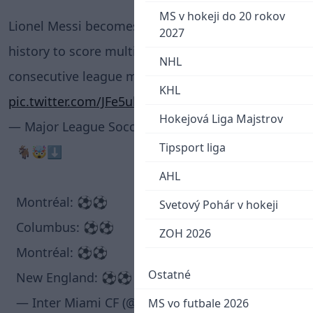
MS v hokeji do 20 rokov
Lionel Messi becomes the first player in league
2027
history to score multiple goals in four
NHL
consecutive league matches.
KHL
pic.twitter.com/JFe5uk67fq
Hokejová Liga Majstrov
— Major League Soccer (@MLS)
July 10, 2025
Tipsport liga
🐐🤯⬇️
AHL
Montréal: ⚽⚽
Svetový Pohár v hokeji
Columbus: ⚽⚽
ZOH 2026
Montréal: ⚽⚽
Ostatné
New England: ⚽⚽
pic.twitter.com/LuEAIv86FB
— Inter Miami CF (@InterMiamiCF)
July 10, 2025
MS vo futbale 2026