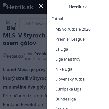
Mobile menu
Menu
Hetrik.sk
Futbal
Messi vytvoril nový rekord
MS vo futbale 2026
MLS. V štyroch zápasoch strelil
Premier League
osem gólov
La Liga
Redakcia
Autor:
Liga Majstrov
10. 07. 2025 - 14:34
Lionel Messi je prvý futbalista v histórii MLS,
Niké Liga
ktorý strelil v štyroch zápasoch za sebou
Slovenský futbal
minimálne dva góly.
Európska Liga
Pri nočnom triumfe Interu Miami na pôde New
Bundesliga
England Revolution 2:1 sa 38-ročný Argentínčan