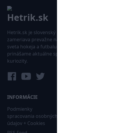
Hetrik.sk je slovenský športový portál, ktorý sa
zameriava prevažne na najnovšie informácie zo
sveta hokeja a futbalu. Pravidelne na dennej báze
prinášame aktuálne správy, góly, zaujímavosti a
kuriozity.
INFORMÁCIE
MAPA WEBU:
Podmienky
Futbal
spracovania osobných
Hokej
údajov + Cookies
Ostatné
RSS Feed