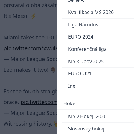
Serie A
postaral o oba zásahy.
Kvalifikácia MS 2026
It's Messi! ⚡
Liga Národov
EURO 2024
Miami takes the 1-0 lead in New England.
pic.twitter.com/xwuiAK3vLN
Konferenčná liga
— Major League Soccer (@MLS)
July 10, 2025
MS klubov 2025
Leo makes it two! 🐐
EURO U21
Iné
For the fourth straight MLS game, Messi has a
brace.
pic.twitter.com/D3Lyt82sd4
Hokej
— Major League Soccer (@MLS)
July 10, 2025
MS v Hokeji 2026
Witnessing history. 👑
Slovenský hokej