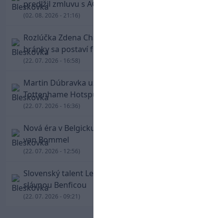
predĺžil zmluvu s AC Miláno
(02. 08. 2026 - 21:16)
Rozlúčka Zdena Cháru hlási obrovské meno. Do
bránky sa postaví futbalová legenda Petr Čech
(22. 07. 2026 - 16:58)
Martin Dúbravka už pozná svoje číslo dresu v
Tottenhame Hotspur
(22. 07. 2026 - 16:36)
Nová éra v Belgicku: Red Devils povedie Mark
van Bommel
(22. 07. 2026 - 12:56)
Slovenský talent Lembakoali podpísal zmluvu so
slávnou Benficou
(22. 07. 2026 - 09:21)