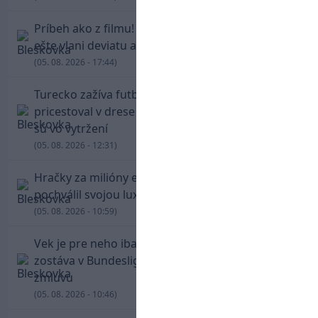
Príbeh ako z filmu! Hrdina Slovana Kianga hral
ešte vlani deviatu anglickú ligu
(05. 08. 2026 - 17:44)
Turecko zažíva futbalové šialenstvo! Salah
pricestoval v drese Trabzonsporu, fanúšikovia
sú vo vytržení
(05. 08. 2026 - 12:31)
Hračky za milióny eur! Cristiano Ronaldo sa
pochválil svojou luxusnou zbierkou áut
(05. 08. 2026 - 10:59)
Vek je pre neho iba číslo! Štyridsaťročný Džeko
zostáva v Bundeslige, so Schalke predĺžil
zmluvu
(05. 08. 2026 - 10:46)