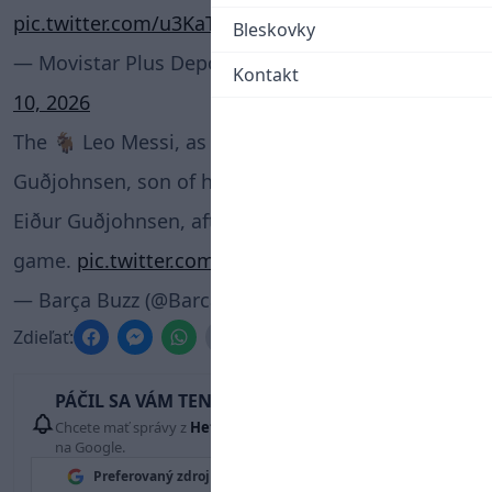
pic.twitter.com/u3KaT0nlj1
Bleskovky
— Movistar Plus Deportes (@MPlusDeportes)
June
Kontakt
10, 2026
The 🐐 Leo Messi, as seen with Daníel
Guðjohnsen, son of his former Barça teammate
Eiður Guðjohnsen, after the Argentina vs Iceland
game.
pic.twitter.com/CsOfdCAgjR
— Barça Buzz (@Barca_Buzz)
June 10, 2026
Zdieľať:
PÁČIL SA VÁM TENTO ČLÁNOK?
Chcete mať správy z
Hetrik.sk
vždy ako prví? Pridajte si nás
na Google.
Preferovaný zdroj
Google News