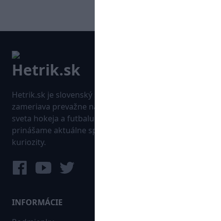
Hetrik.sk je slovenský športový portál, ktorý sa
zameriava prevažne na najnovšie informácie zo
sveta hokeja a futbalu. Pravidelne na dennej báze
prinášame aktuálne správy, góly, zaujímavosti a
kuriozity.
INFORMÁCIE
MAPA WEBU: