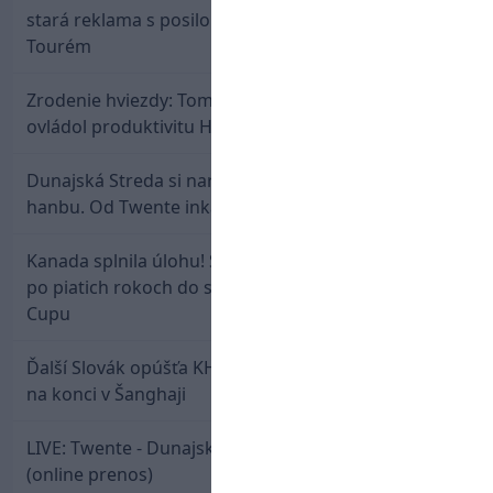
stará reklama s posilou Slovana a trénerom
Tourém
Zrodenie hviezdy: Tomáš Selič zničil Švajčiarov a
ovládol produktivitu Hlinka Gretzky Cupu
Dunajská Streda si narobila v Holandsku poriadnu
hanbu. Od Twente inkasovala poltucet
Kanada splnila úlohu! Slovenská osemnástka mieri
po piatich rokoch do semifinále Hlinka Gretzky
Cupu
Ďalší Slovák opúšťa KHL. Patrik Rybár sa dohodol
na konci v Šanghaji
LIVE: Twente - Dunajská Streda / Konferenčná liga
(online prenos)