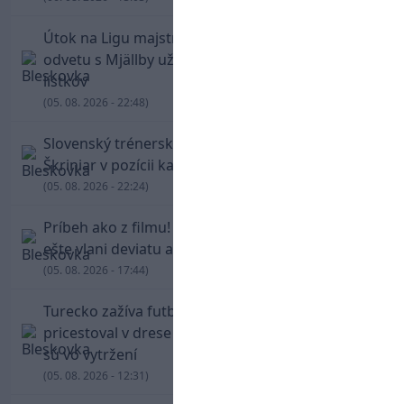
Útok na Ligu majstrov láka! Slovan hlási na
odvetu s Mjällby už viac ako 13-tisíc predaných
lístkov
(05. 08. 2026 - 22:48)
Slovenský trénerský súboj pre Borbélyho,
Škriniar v pozícii kapitána potiahol Fenerbahce
(05. 08. 2026 - 22:24)
Príbeh ako z filmu! Hrdina Slovana Kianga hral
ešte vlani deviatu anglickú ligu
(05. 08. 2026 - 17:44)
Turecko zažíva futbalové šialenstvo! Salah
pricestoval v drese Trabzonsporu, fanúšikovia
sú vo vytržení
(05. 08. 2026 - 12:31)