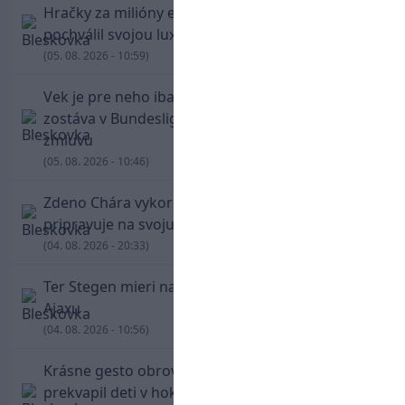
Hračky za milióny eur! Cristiano Ronaldo sa
pochválil svojou luxusnou zbierkou áut
(05. 08. 2026 - 10:59)
Vek je pre neho iba číslo! Štyridsaťročný Džeko
zostáva v Bundeslige, so Schalke predĺžil
zmluvu
(05. 08. 2026 - 10:46)
Zdeno Chára vykorčuľoval na ľad! V Trenčíne sa
pripravuje na svoju blížiacu sa rozlúčku
(04. 08. 2026 - 20:33)
Ter Stegen mieri na hosťovanie do slávneho
Ajaxu
(04. 08. 2026 - 10:56)
Krásne gesto obrovskej legendy. Chára
prekvapil deti v hokejovej škole Mariána