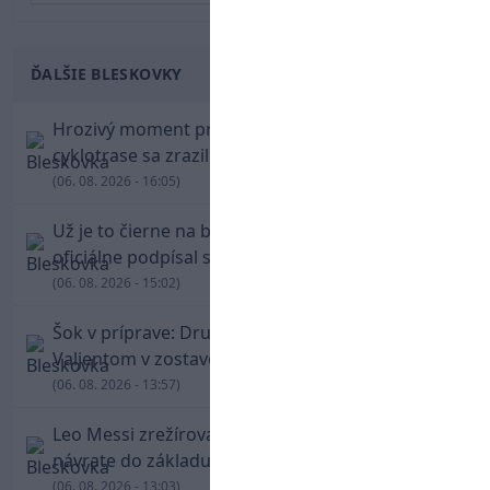
ĎALŠIE BLESKOVKY
Hrozivý moment pre Zdena Cháru! Na
cyklotrase sa zrazil s bežcom
(06. 08. 2026 - 16:05)
Už je to čierne na bielom: Mohamed Salah
oficiálne podpísal s Trabzonsporom
(06. 08. 2026 - 15:02)
Šok v príprave: Druholigová Mallorca s
Valjentom v zostave zdolala PSG
(06. 08. 2026 - 13:57)
Leo Messi zrežíroval obrat Interu Miami, pri
návrate do základu strelil dva góly
(06. 08. 2026 - 13:03)