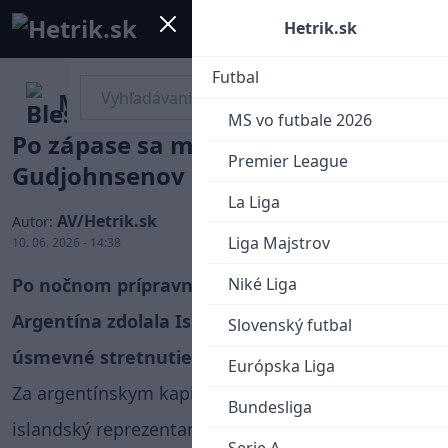
Mobile menu
Menu
Hetrik.sk
Futbal
Messiho prekvapil protihráč.
MS vo futbale 2026
Po zápase sa mu prihovoril
Premier League
Gudjohnsenov syn
La Liga
AV/Hetrik.sk
Autor:
Liga Majstrov
10. 06. 2026 - 14:38
Po nočnom prípravnom zápase, v ktorom
Niké Liga
Argentína zdolala Island 3:0, zažil Lionel Messi
Slovenský futbal
úsmevné stretnutie.
Európska Liga
Za argentínskym kapitánom prišiel 20-ročný
Bundesliga
islandský reprezentant Daníel Gudjohnsen a