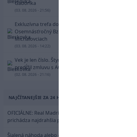
Gáboríka
(03. 08. 2026 - 21:56)
Exkluzívna trefa do vinkla v hodine dvanástej!
Osemnásťročný Bzdyl zariadil triumf Žiliny v
Michalovciach
(03. 08. 2026 - 14:22)
Vek je len číslo. Štyridsaťročný Luka Modrič
predĺžil zmluvu s AC Miláno
(02. 08. 2026 - 21:16)
NAJČÍTANEJŠIE ZA 24 HODÍN
OFICIÁLNE: Real Madrid rozbil bank. Z Lipska
prichádza najdrahšia posila v klubovej histórii
Šialená náhoda alebo osud? Našla sa 11 rokov