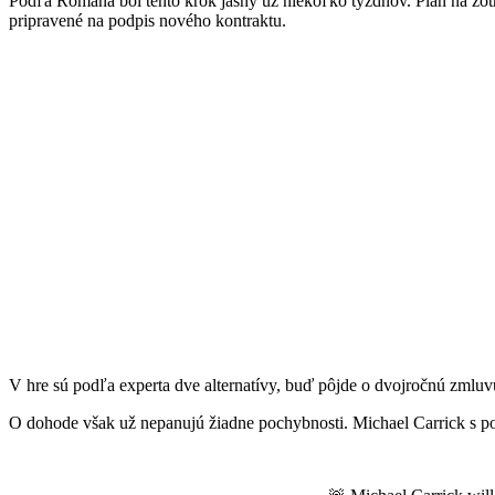
Podľa Romana bol tento krok jasný už niekoľko týždňov. Plán na zotrv
pripravené na podpis nového kontraktu.
V hre sú podľa experta dve alternatívy, buď pôjde o dvojročnú zmluvu
O dohode však už nepanujú žiadne pochybnosti. Michael Carrick s po