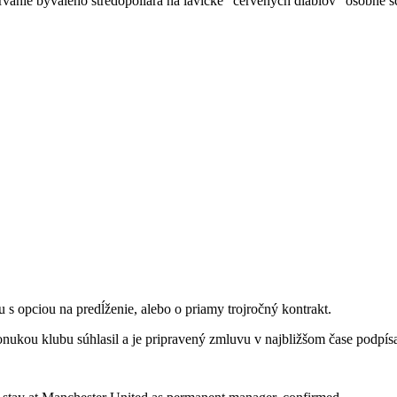
anie bývalého stredopoliara na lavičke "červených diablov" osobne schv
 s opciou na predĺženie, alebo o priamy trojročný kontrakt.
nukou klubu súhlasil a je pripravený zmluvu v najbližšom čase podpís