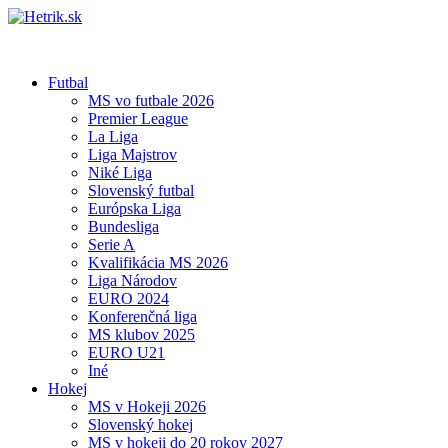
Futbal
MS vo futbale 2026
Premier League
La Liga
Liga Majstrov
Niké Liga
Slovenský futbal
Európska Liga
Bundesliga
Serie A
Kvalifikácia MS 2026
Liga Národov
EURO 2024
Konferenčná liga
MS klubov 2025
EURO U21
Iné
Hokej
MS v Hokeji 2026
Slovenský hokej
MS v hokeji do 20 rokov 2027