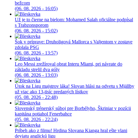
bežcom
(06. 08. 2026 - 16:05)
Už je to čierne na bielom: Mohamed Salah oficiálne podpísal
s Trabzonsporom
(06. 08. 2026 - 15:02)
Šok v príprave: Druholigová Mallorca s Valjentom v zostave
zdolala PSG
(06. 08. 2026 - 13:57)
Leo Messi zrežíroval obrat Interu Miami, pri návrate do
základu strelil dva góly
(06. 08. 2026 - 13:03)
Útok na Ligu majstrov láka! Slovan hlási na odvetu s Mjällby
už viac ako 13-tisíc predaných lístkov
(05. 08. 2026 - 22:48)
Slovenský trénerský súboj pre Borbélyho, Škriniar v pozícii
kapitána potiahol Fenerbahce
(05. 08. 2026 - 22:24)
Príbeh ako z filmu! Hrdina Slovana Kianga hral ešte vlani
deviatu anglickú ligu