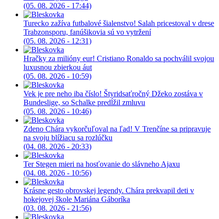
(05. 08. 2026 - 17:44)
Turecko zažíva futbalové šialenstvo! Salah pricestoval v drese
Trabzonsporu, fanúšikovia sú vo vytržení
(05. 08. 2026 - 12:31)
Hračky za milióny eur! Cristiano Ronaldo sa pochválil svojou
luxusnou zbierkou áut
(05. 08. 2026 - 10:59)
Vek je pre neho iba číslo! Štyridsaťročný Džeko zostáva v
Bundeslige, so Schalke predĺžil zmluvu
(05. 08. 2026 - 10:46)
Zdeno Chára vykorčuľoval na ľad! V Trenčíne sa pripravuje
na svoju blížiacu sa rozlúčku
(04. 08. 2026 - 20:33)
Ter Stegen mieri na hosťovanie do slávneho Ajaxu
(04. 08. 2026 - 10:56)
Krásne gesto obrovskej legendy. Chára prekvapil deti v
hokejovej škole Mariána Gáboríka
(03. 08. 2026 - 21:56)