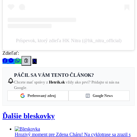
Príspevok, ktorý zdieľa HK Nitra (@hk_nitra_official)
Zdieľať:
PÁČIL SA VÁM TENTO ČLÁNOK?
Chcete mať správy z
Hetrik.sk
vždy ako prví? Pridajte si nás na
Google.
Preferovaný zdroj
Google News
Ďalšie bleskovky
Hrozivý moment pre Zdena Cháru! Na cyklotrase sa zrazil s