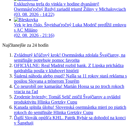
Exkluzívna trefa do vinkla v hodine dvanástej!
Osemnásťročný Bzdyl zariadil triumf Žiliny v Michalovciach
(03. 08. 2026 - 14:22)
Vek je len číslo. Štyridsaťročný Luka Modrič predĺžil zmluvu
s AC Miláno
(02. 08. 2026 - 21:16)
Najčítanejšie za 24 hodín
Zvládnutý kľúčový krok! Osemnástka zdolala Švajčiarov, na
semifinále potrebuje pomoc favorita
OFICIÁLNE: Real Madrid rozbil bank. Z Lipska prichádza
najdrahšia posila v klubovej histórii
Šialená náhoda alebo osud? Našla sa 11 rokov stará reklama s
posilou Slovana a trénerom Tourém
Čo neurobíš pre kamaráta! Marián Hossa sa po troch rokoch
vracia na ľad
Zrodenie hviezdy: Tomáš Selič zničil Švajčiarov a ovládol
produktivitu Hlinka Gretzky Cupu
Kanada splnila úlohu! Slovenská osemnástka mieri po piatich
rokoch do semifinále Hlinka Gretzky Cupu
Ďalší Slovák opúšťa KHL. Patrik Rybár sa dohodol na konci
v Šanghaji