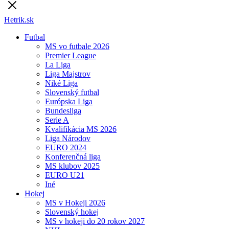
Hetrik.sk
Futbal
MS vo futbale 2026
Premier League
La Liga
Liga Majstrov
Niké Liga
Slovenský futbal
Európska Liga
Bundesliga
Serie A
Kvalifikácia MS 2026
Liga Národov
EURO 2024
Konferenčná liga
MS klubov 2025
EURO U21
Iné
Hokej
MS v Hokeji 2026
Slovenský hokej
MS v hokeji do 20 rokov 2027