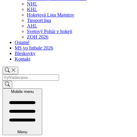
NHL
KHL
Hokejová Liga Majstrov
Tipsport liga
AHL
Svetový Pohár v hokeji
ZOH 2026
Ostatné
MS vo futbale 2026
Bleskovky
Kontakt
Mobile menu
Menu