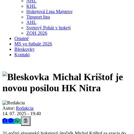
NHL
KHL
Hokejová Liga Majstrov
Tipsport liga
AHL
Svetový Pohár v hokeji
ZOH 2026
Ostatné
MS vo futbale 2026
Bleskovky
Kontakt
Michal Krištof je
novou posilou HK Nitra
Autor:
Redakcia
14. 07. 2025 - 19:40
31-ročný slovenský hokejový útočník Michal Krištof sa vracia do