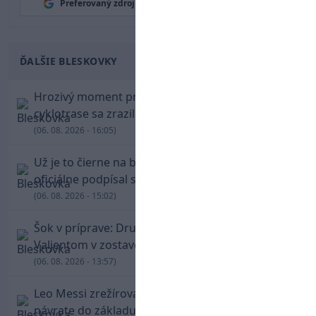
Preferovaný zdroj
Google News
ĎALŠIE BLESKOVKY
Hrozivý moment pre Zdena Cháru! Na
cyklotrase sa zrazil s bežcom
(06. 08. 2026 - 16:05)
Už je to čierne na bielom: Mohamed Salah
oficiálne podpísal s Trabzonsporom
(06. 08. 2026 - 15:02)
Šok v príprave: Druholigová Mallorca s
Valjentom v zostave zdolala PSG
(06. 08. 2026 - 13:57)
Leo Messi zrežíroval obrat Interu Miami, pri
návrate do základu strelil dva góly