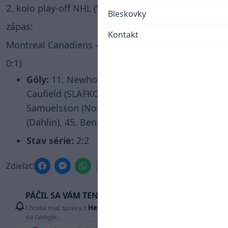
2. kolo play-off NHL (Východná konferencia) - 4.
Bleskovky
zápas:
Kontakt
Montreal Canadiens – Buffalo Sabres 2:3 (2:1, 0:1,
0:1)
Góly:
11. Newhook (Evans, Demidov), 20.
Caufield (SLAFKOVSKÝ, Hutson) – 7.
Samuelsson (Norris, Doan), 27. T. Thompson
(Dahlin), 45. Benson (Doan, T. Thompson)
Stav série:
2:2
Zdieľať:
PÁČIL SA VÁM TENTO ČLÁNOK?
Chcete mať správy z
Hetrik.sk
vždy ako prví? Pridajte si nás
na Google.