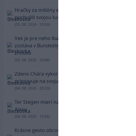
Hračky za milióny eur! Cristiano Ronaldo sa
pochválil svojou luxusnou zbierkou áut
(05. 08. 2026 - 10:59)
Vek je pre neho iba číslo! Štyridsaťročný Džeko
zostáva v Bundeslige, so Schalke predĺžil
zmluvu
(05. 08. 2026 - 10:46)
Zdeno Chára vykorčuľoval na ľad! V Trenčíne sa
pripravuje na svoju blížiacu sa rozlúčku
(04. 08. 2026 - 20:33)
Ter Stegen mieri na hosťovanie do slávneho
Ajaxu
(04. 08. 2026 - 10:56)
Krásne gesto obrovskej legendy. Chára