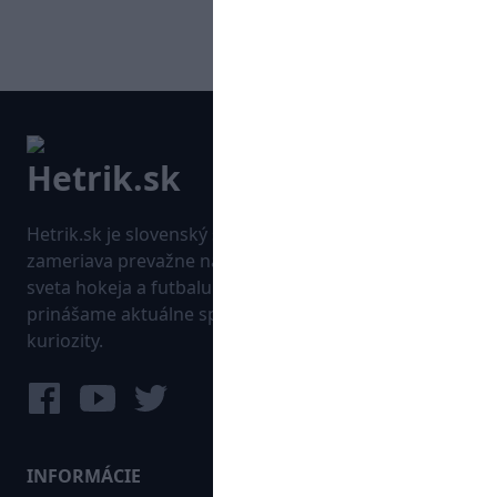
Hetrik.sk je slovenský športový portál, ktorý sa
zameriava prevažne na najnovšie informácie zo
sveta hokeja a futbalu. Pravidelne na dennej báze
prinášame aktuálne správy, góly, zaujímavosti a
kuriozity.
INFORMÁCIE
MAPA WEBU: