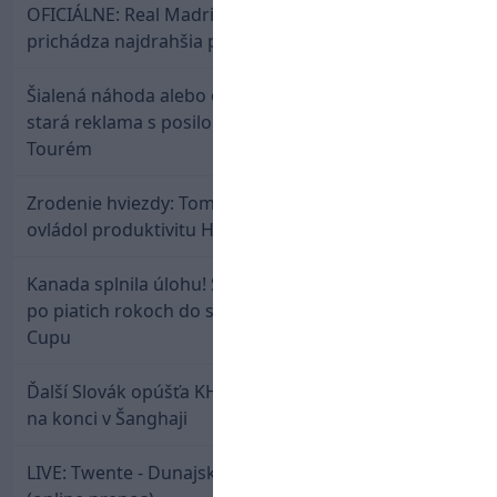
OFICIÁLNE: Real Madrid rozbil bank. Z Lipska
prichádza najdrahšia posila v klubovej histórii
Šialená náhoda alebo osud? Našla sa 11 rokov
stará reklama s posilou Slovana a trénerom
Tourém
Zrodenie hviezdy: Tomáš Selič zničil Švajčiarov a
ovládol produktivitu Hlinka Gretzky Cupu
Kanada splnila úlohu! Slovenská osemnástka mieri
po piatich rokoch do semifinále Hlinka Gretzky
Cupu
Ďalší Slovák opúšťa KHL. Patrik Rybár sa dohodol
na konci v Šanghaji
LIVE: Twente - Dunajská Streda / Konferenčná liga