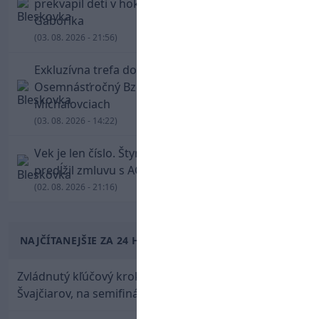
prekvapil deti v hokejovej škole Mariána
Gáboríka
(03. 08. 2026 - 21:56)
Exkluzívna trefa do vinkla v hodine dvanástej!
Osemnásťročný Bzdyl zariadil triumf Žiliny v
Michalovciach
(03. 08. 2026 - 14:22)
Vek je len číslo. Štyridsaťročný Luka Modrič
predĺžil zmluvu s AC Miláno
(02. 08. 2026 - 21:16)
NAJČÍTANEJŠIE ZA 24 HODÍN
Zvládnutý kľúčový krok! Osemnástka zdolala
Švajčiarov, na semifinále potrebuje pomoc favorita