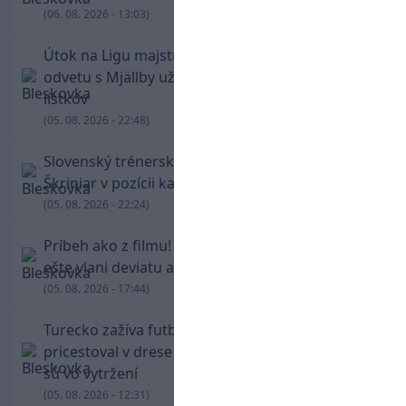
(06. 08. 2026 - 13:03)
Útok na Ligu majstrov láka! Slovan hlási na
odvetu s Mjällby už viac ako 13-tisíc predaných
lístkov
(05. 08. 2026 - 22:48)
Slovenský trénerský súboj pre Borbélyho,
Škriniar v pozícii kapitána potiahol Fenerbahce
(05. 08. 2026 - 22:24)
Príbeh ako z filmu! Hrdina Slovana Kianga hral
ešte vlani deviatu anglickú ligu
(05. 08. 2026 - 17:44)
Turecko zažíva futbalové šialenstvo! Salah
pricestoval v drese Trabzonsporu, fanúšikovia
sú vo vytržení
(05. 08. 2026 - 12:31)