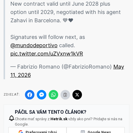
New contract valid until June 2028 plus
option until 2029, negotiated with his agent
Zahavi in Barcelona. 💙❤️
Signatures will follow next, as
@mundodeportivo
called.
pic.twitter.com/uZVxnw1kVR
— Fabrizio Romano (@FabrizioRomano)
May
11, 2026
ZDIEĽAŤ:
PÁČIL SA VÁM TENTO ČLÁNOK?
Chcete mať správy z
Hetrik.sk
vždy ako prví? Pridajte si nás na
Google.
Preferovaný zdroj
Google News