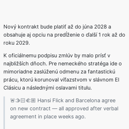
Nový kontrakt bude platiť až do júna 2028 a
obsahuje aj opciu na predĺženie o ďalší 1 rok až do
roku 2029.
K oficiálnemu podpisu zmlúv by malo prísť v
najbližších dňoch. Pre nemeckého stratéga ide o
mimoriadne zaslúženú odmenu za fantastickú
prácu, ktorú korunoval víťazstvom v slávnom El
Clásicu a následnými oslavami titulu.
🚨🫱🏻‍🫲🏼 Hansi Flick and Barcelona agree
on new contract — all approved after verbal
agreement in place weeks ago.