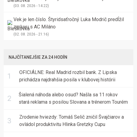
Michalovciach
(03. 08. 2026 - 14:22)
Vek je len číslo. Štyridsaťročný Luka Modrič predĺžil
zmluvu s AC Miláno
(02. 08. 2026 - 21:16)
NAJČÍTANEJŠIE ZA 24 HODÍN
OFICIÁLNE: Real Madrid rozbil bank. Z Lipska
prichádza najdrahšia posila v klubovej histórii
Šialená náhoda alebo osud? Našla sa 11 rokov
stará reklama s posilou Slovana a trénerom Tourém
Zrodenie hviezdy: Tomáš Selič zničil Švajčiarov a
ovládol produktivitu Hlinka Gretzky Cupu