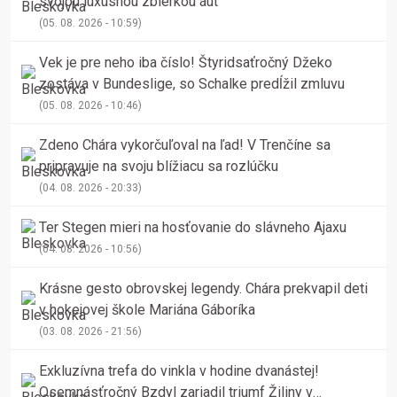
svojou luxusnou zbierkou áut
(05. 08. 2026 - 10:59)
Vek je pre neho iba číslo! Štyridsaťročný Džeko
zostáva v Bundeslige, so Schalke predĺžil zmluvu
(05. 08. 2026 - 10:46)
Zdeno Chára vykorčuľoval na ľad! V Trenčíne sa
pripravuje na svoju blížiacu sa rozlúčku
(04. 08. 2026 - 20:33)
Ter Stegen mieri na hosťovanie do slávneho Ajaxu
(04. 08. 2026 - 10:56)
Krásne gesto obrovskej legendy. Chára prekvapil deti
v hokejovej škole Mariána Gáboríka
(03. 08. 2026 - 21:56)
Exkluzívna trefa do vinkla v hodine dvanástej!
Osemnásťročný Bzdyl zariadil triumf Žiliny v