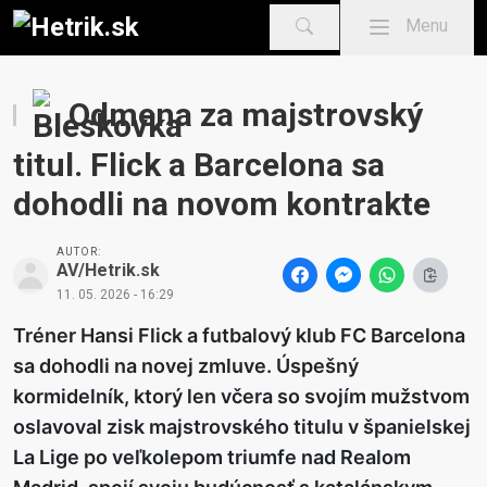
Mobile menu
Menu
Odmena za majstrovský
titul. Flick a Barcelona sa
dohodli na novom kontrakte
AUTOR:
AV/Hetrik.sk
11. 05. 2026 - 16:29
Tréner Hansi Flick a futbalový klub FC Barcelona
sa dohodli na novej zmluve. Úspešný
kormidelník, ktorý len včera so svojím mužstvom
oslavoval zisk majstrovského titulu v španielskej
La Lige po veľkolepom triumfe nad Realom