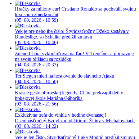
Hračky za milióny eur! Cristiano Ronaldo sa pochválil svojou
luxusnou zbierkou áut
(05. 08. 2026 - 10:59)
Vek je pre neho iba číslo! Štyridsaťročný Džeko zostáva v
Bundeslige, so Schalke predĺžil zmluvu
(05. 08. 2026 - 10:46)
Zdeno Chára vykorčuľoval na ľad! V Trenčíne sa pripravuje
na svoju blížiacu sa rozlúčku
(04. 08. 2026 - 20:33)
Ter Stegen mieri na hosťovanie do slávneho Ajaxu
(04. 08. 2026 - 10:56)
Krásne gesto obrovskej legendy. Chára prekvapil deti v
hokejovej škole Mariána Gáboríka
(03. 08. 2026 - 21:56)
Exkluzívna trefa do vinkla v hodine dvanástej!
Osemnásťročný Bzdyl zariadil triumf Žiliny v Michalovciach
(03. 08. 2026 - 14:22)
Vek je len číslo. Štyridsaťročný Luka Modrič predĺžil zmluvu