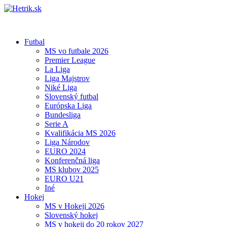
Futbal
MS vo futbale 2026
Premier League
La Liga
Liga Majstrov
Niké Liga
Slovenský futbal
Európska Liga
Bundesliga
Serie A
Kvalifikácia MS 2026
Liga Národov
EURO 2024
Konferenčná liga
MS klubov 2025
EURO U21
Iné
Hokej
MS v Hokeji 2026
Slovenský hokej
MS v hokeji do 20 rokov 2027