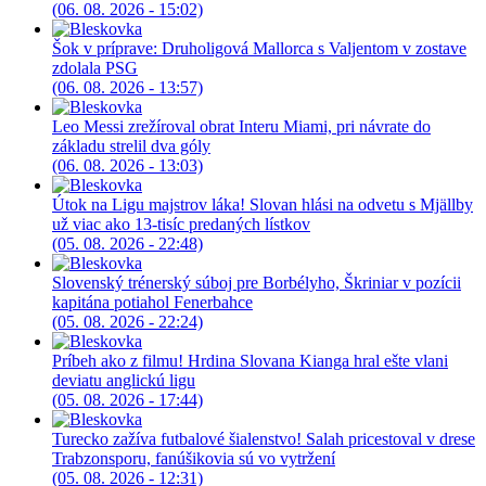
(06. 08. 2026 - 15:02)
Šok v príprave: Druholigová Mallorca s Valjentom v zostave
zdolala PSG
(06. 08. 2026 - 13:57)
Leo Messi zrežíroval obrat Interu Miami, pri návrate do
základu strelil dva góly
(06. 08. 2026 - 13:03)
Útok na Ligu majstrov láka! Slovan hlási na odvetu s Mjällby
už viac ako 13-tisíc predaných lístkov
(05. 08. 2026 - 22:48)
Slovenský trénerský súboj pre Borbélyho, Škriniar v pozícii
kapitána potiahol Fenerbahce
(05. 08. 2026 - 22:24)
Príbeh ako z filmu! Hrdina Slovana Kianga hral ešte vlani
deviatu anglickú ligu
(05. 08. 2026 - 17:44)
Turecko zažíva futbalové šialenstvo! Salah pricestoval v drese
Trabzonsporu, fanúšikovia sú vo vytržení
(05. 08. 2026 - 12:31)