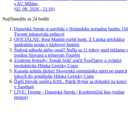
s AC Miláno
(02. 08. 2026 - 21:16)
Najčítanejšie za 24 hodín
Dunajská Streda si narobila v Holandsku poriadnu hanbu. Od
Twente inkasovala poltucet
OFICIÁLNE: Real Madrid rozbil bank. Z Lipska prichádza
najdrahšia posila v klubovej histórii
Šialená náhoda alebo osud? Našla sa 11 rokov stará reklama s
posilou Slovana a trénerom Tourém
Zrodenie hviezdy: Tomáš Selič zničil Švajčiarov a ovládol
produktivitu Hlinka Gretzky Cupu
Kanada splnila úlohu! Slovenská osemnástka mieri po piatich
rokoch do semifinále Hlinka Gretzky Cupu
Ďalší Slovák opúšťa KHL. Patrik Rybár sa dohodol na konci
v Šanghaji
LIVE: Twente - Dunajská Streda / Konferenčná liga (online
prenos)