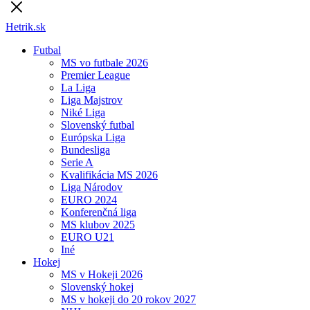
Hetrik.sk
Futbal
MS vo futbale 2026
Premier League
La Liga
Liga Majstrov
Niké Liga
Slovenský futbal
Európska Liga
Bundesliga
Serie A
Kvalifikácia MS 2026
Liga Národov
EURO 2024
Konferenčná liga
MS klubov 2025
EURO U21
Iné
Hokej
MS v Hokeji 2026
Slovenský hokej
MS v hokeji do 20 rokov 2027