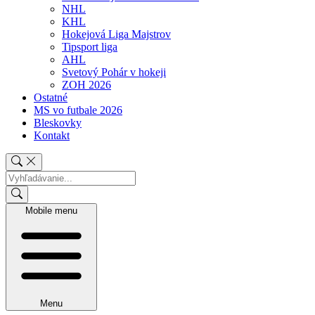
NHL
KHL
Hokejová Liga Majstrov
Tipsport liga
AHL
Svetový Pohár v hokeji
ZOH 2026
Ostatné
MS vo futbale 2026
Bleskovky
Kontakt
Mobile menu
Menu