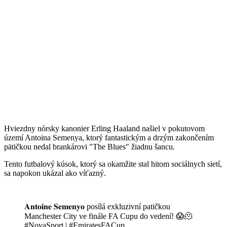
Hviezdny nórsky kanonier Erling Haaland našiel v pokutovom
území Antoina Semenya, ktorý fantastickým a drzým zakončením
pätičkou nedal brankárovi "The Blues" žiadnu šancu.
Tento futbalový kúsok, ktorý sa okamžite stal hitom sociálnych sietí,
sa napokon ukázal ako víťazný.
𝐀𝐧𝐭𝐨𝐢𝐧𝐞 𝐒𝐞𝐦𝐞𝐧𝐲𝐨 posílá exkluzivní patičkou
Manchester City ve finále FA Cupu do vedení! 😱🫠
#NovaSport
|
#EmiratesFACup