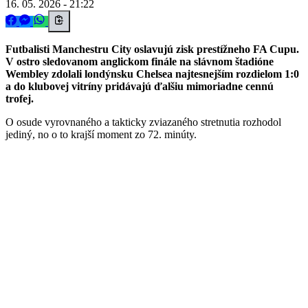
16. 05. 2026 - 21:22
Futbalisti Manchestru City oslavujú zisk prestížneho FA Cupu.
V ostro sledovanom anglickom finále na slávnom štadióne
Wembley zdolali londýnsku Chelsea najtesnejším rozdielom 1:0
a do klubovej vitríny pridávajú ďalšiu mimoriadne cennú
trofej.
O osude vyrovnaného a takticky zviazaného stretnutia rozhodol
jediný, no o to krajší moment zo 72. minúty.