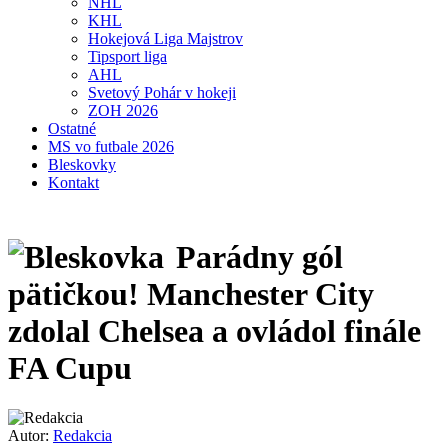
NHL
KHL
Hokejová Liga Majstrov
Tipsport liga
AHL
Svetový Pohár v hokeji
ZOH 2026
Ostatné
MS vo futbale 2026
Bleskovky
Kontakt
Parádny gól
pätičkou! Manchester City
zdolal Chelsea a ovládol finále
FA Cupu
Autor:
Redakcia