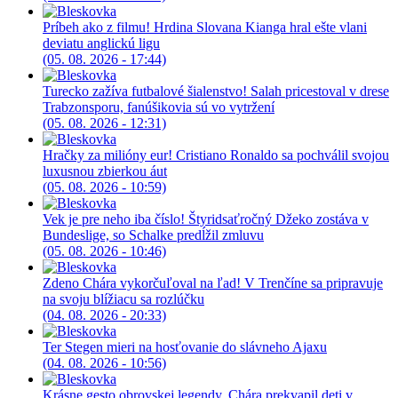
Príbeh ako z filmu! Hrdina Slovana Kianga hral ešte vlani
deviatu anglickú ligu
(05. 08. 2026 - 17:44)
Turecko zažíva futbalové šialenstvo! Salah pricestoval v drese
Trabzonsporu, fanúšikovia sú vo vytržení
(05. 08. 2026 - 12:31)
Hračky za milióny eur! Cristiano Ronaldo sa pochválil svojou
luxusnou zbierkou áut
(05. 08. 2026 - 10:59)
Vek je pre neho iba číslo! Štyridsaťročný Džeko zostáva v
Bundeslige, so Schalke predĺžil zmluvu
(05. 08. 2026 - 10:46)
Zdeno Chára vykorčuľoval na ľad! V Trenčíne sa pripravuje
na svoju blížiacu sa rozlúčku
(04. 08. 2026 - 20:33)
Ter Stegen mieri na hosťovanie do slávneho Ajaxu
(04. 08. 2026 - 10:56)
Krásne gesto obrovskej legendy. Chára prekvapil deti v