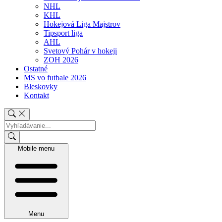
NHL
KHL
Hokejová Liga Majstrov
Tipsport liga
AHL
Svetový Pohár v hokeji
ZOH 2026
Ostatné
MS vo futbale 2026
Bleskovky
Kontakt
Mobile menu
Menu