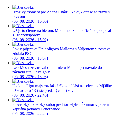
Hrozivý moment pre Zdena Cháru! Na cyklotrase sa zrazil s
bežcom
(06. 08. 2026 - 16:05)
Už je to čierne na bielom: Mohamed Salah oficiálne podpísal
s Trabzonsporom
(06. 08. 2026 - 15:02)
Šok v príprave: Druholigová Mallorca s Valjentom v zostave
zdolala PSG
(06. 08. 2026 - 13:57)
Leo Messi zrežíroval obrat Interu Miami, pri návrate do
základu strelil dva góly
(06. 08. 2026 - 13:03)
Útok na Ligu majstrov láka! Slovan hlási na odvetu s Mjällby
už viac ako 13-tisíc predaných lístkov
(05. 08. 2026 - 22:48)
Slovenský trénerský súboj pre Borbélyho, Škriniar v pozícii
kapitána potiahol Fenerbahce
(05. 08. 2026 - 22:24)