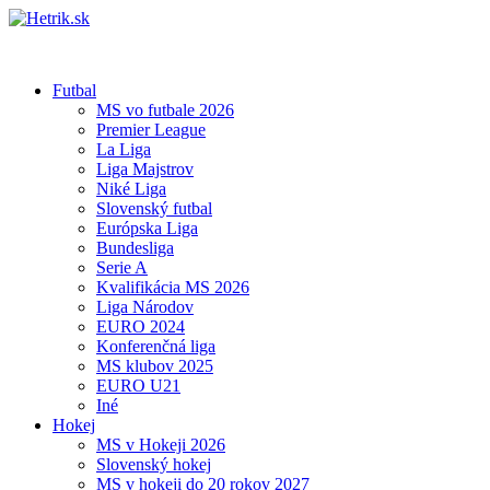
Futbal
MS vo futbale 2026
Premier League
La Liga
Liga Majstrov
Niké Liga
Slovenský futbal
Európska Liga
Bundesliga
Serie A
Kvalifikácia MS 2026
Liga Národov
EURO 2024
Konferenčná liga
MS klubov 2025
EURO U21
Iné
Hokej
MS v Hokeji 2026
Slovenský hokej
MS v hokeji do 20 rokov 2027