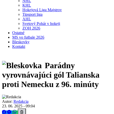
NHL
KHL
Hokejová Liga Majstrov
Tipsport liga
AHL
Svetový Pohár v hokeji
ZOH 2026
Ostatné
MS vo futbale 2026
Bleskovky
Kontakt
Parádny
vyrovnávajúci gól Talianska
proti Nemecku z 96. minúty
Autor:
Redakcia
23. 06. 2025 - 09:04