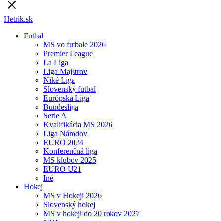
Hetrik.sk
Futbal
MS vo futbale 2026
Premier League
La Liga
Liga Majstrov
Niké Liga
Slovenský futbal
Európska Liga
Bundesliga
Serie A
Kvalifikácia MS 2026
Liga Národov
EURO 2024
Konferenčná liga
MS klubov 2025
EURO U21
Iné
Hokej
MS v Hokeji 2026
Slovenský hokej
MS v hokeji do 20 rokov 2027