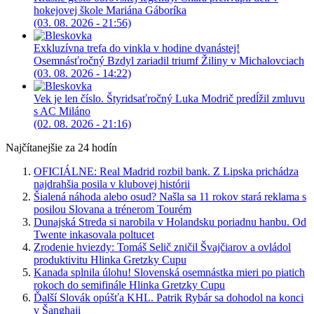
hokejovej škole Mariána Gáboríka
(03. 08. 2026 - 21:56)
Exkluzívna trefa do vinkla v hodine dvanástej!
Osemnásťročný Bzdyl zariadil triumf Žiliny v Michalovciach
(03. 08. 2026 - 14:22)
Vek je len číslo. Štyridsaťročný Luka Modrič predĺžil zmluvu
s AC Miláno
(02. 08. 2026 - 21:16)
Najčítanejšie za 24 hodín
OFICIÁLNE: Real Madrid rozbil bank. Z Lipska prichádza
najdrahšia posila v klubovej histórii
Šialená náhoda alebo osud? Našla sa 11 rokov stará reklama s
posilou Slovana a trénerom Tourém
Dunajská Streda si narobila v Holandsku poriadnu hanbu. Od
Twente inkasovala poltucet
Zrodenie hviezdy: Tomáš Selič zničil Švajčiarov a ovládol
produktivitu Hlinka Gretzky Cupu
Kanada splnila úlohu! Slovenská osemnástka mieri po piatich
rokoch do semifinále Hlinka Gretzky Cupu
Ďalší Slovák opúšťa KHL. Patrik Rybár sa dohodol na konci
v Šanghaji