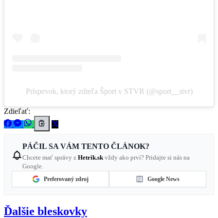
Príspevok, ktorý zdieľa Šport v STVR (@sport__stvr)
Zdieľať:
PÁČIL SA VÁM TENTO ČLÁNOK?
Chcete mať správy z
Hetrik.sk
vždy ako prví? Pridajte si nás na
Google.
Preferovaný zdroj
Google News
Ďalšie bleskovky