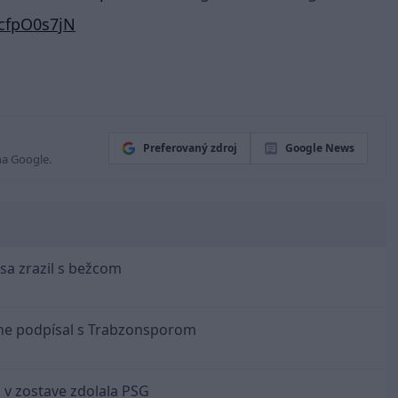
UcfpO0s7jN
Preferovaný zdroj
Google News
na Google.
sa zrazil s bežcom
lne podpísal s Trabzonsporom
 v zostave zdolala PSG