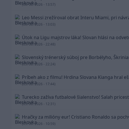
(06. 08. 2026 - 13:57)
Leo Messi zrežíroval obrat Interu Miami, pri návra
(06. 08. 2026 - 13:03)
Útok na Ligu majstrov láka! Slovan hlási na odvetu
(05. 08. 2026 - 22:48)
Slovenský trénerský súboj pre Borbélyho, Škrinia
(05. 08. 2026 - 22:24)
Príbeh ako z filmu! Hrdina Slovana Kianga hral ešt
(05. 08. 2026 - 17:44)
Turecko zažíva futbalové šialenstvo! Salah prices
(05. 08. 2026 - 12:31)
Hračky za milióny eur! Cristiano Ronaldo sa poch
(05. 08. 2026 - 10:59)