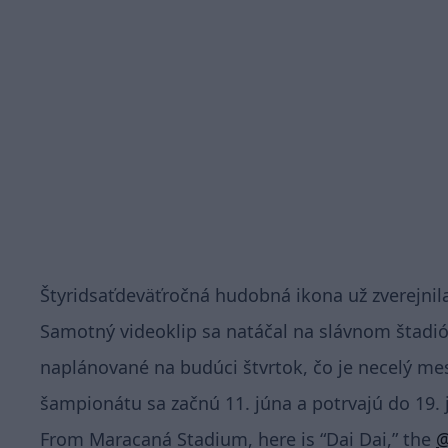
Štyridsaťdeväťročná hudobná ikona už zverejnila
Samotný videoklip sa natáčal na slávnom štadión
naplánované na budúci štvrtok, čo je necelý me
šampionátu sa začnú 11. júna a potrvajú do 19. j
From Maracaná Stadium, here is “Dai Dai,” the
@