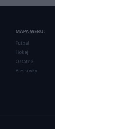
MAPA WEBU:
Futbal
Hokej
Ostatné
Bleskovky