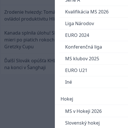
Serie A
Kvalifikácia MS 2026
Zrodenie hviezdy: Tomáš Selič zničil Švajčiarov a
ovládol produktivitu Hlinka Gretzky Cupu
Liga Národov
Kanada splnila úlohu! Slovenská osemnástka
EURO 2024
mieri po piatich rokoch do semifinále Hlinka
Gretzky Cupu
Konferenčná liga
MS klubov 2025
Ďalší Slovák opúšťa KHL. Patrik Rybár sa dohodol
na konci v Šanghaji
EURO U21
Iné
Hokej
MS v Hokeji 2026
Slovenský hokej