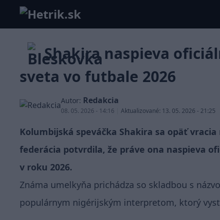
Shakira naspieva oficiá
sveta vo futbale 2026
Redakcia
Autor:
08. 05. 2026 - 14:16
|
Aktualizované: 13. 05. 2026 - 21:25
Kolumbijská speváčka Shakira sa opäť vracia
federácia potvrdila, že práve ona naspieva ofi
v roku 2026.
Známa umelkyňa prichádza so skladbou s názvom
populárnym nigérijským interpretom, ktorý v