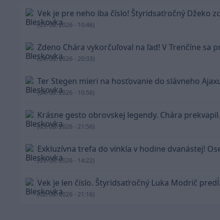
Vek je pre neho iba číslo! Štyridsaťročný Džeko z
(05. 08. 2026 - 10:46)
Zdeno Chára vykorčuľoval na ľad! V Trenčíne sa pr
(04. 08. 2026 - 20:33)
Ter Stegen mieri na hosťovanie do slávneho Ajax
(04. 08. 2026 - 10:56)
Krásne gesto obrovskej legendy. Chára prekvapil
(03. 08. 2026 - 21:56)
Exkluzívna trefa do vinkla v hodine dvanástej! Os
(03. 08. 2026 - 14:22)
Vek je len číslo. Štyridsaťročný Luka Modrič pred
(02. 08. 2026 - 21:16)