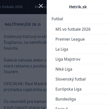
Hetrik.sk
 futbale 2026
Bleskovky
Kontakt
Futbal
NAJČÍTANEJŠIE ZA 24 HODÍN
MS vo futbale 2026
Zvládnutý kľúčový krok! Osemnástka zdolala
Premier League
Švajčiarov, na semifinále potrebuje pomoc
favorita
La Liga
Liga Majstrov
Šialená náhoda alebo osud? Našla sa 11 rokov
stará reklama s posilou Slovana a trénerom
Niké Liga
Tourém
Slovenský futbal
OFICIÁLNE: Real Madrid rozbil bank. Z Lipska
Európska Liga
prichádza najdrahšia posila v klubovej histórii
Bundesliga
Čo neurobíš pre kamaráta! Marián Hossa sa po
troch rokoch vracia na ľad