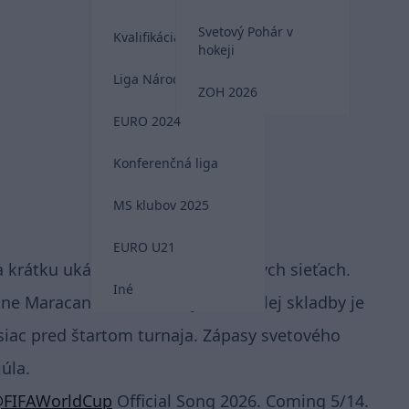
Svetový Pohár v
Kvalifikácia MS 2026
hokeji
Liga Národov
ZOH 2026
EURO 2024
Konferenčná liga
MS klubov 2025
EURO U21
 krátku ukážku na svojich sociálnych sieťach.
Iné
e Maracana. Oficiálne vydanie celej skladby je
siac pred štartom turnaja. Zápasy svetového
úla.
FIFAWorldCup
Official Song 2026. Coming 5/14.