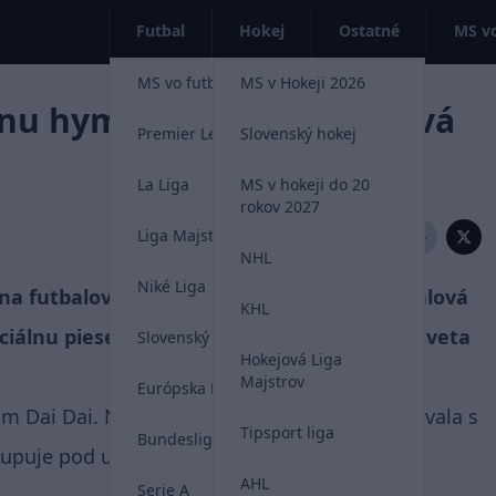
Futbal
Hokej
Ostatné
MS vo
MS vo futbale 2026
MS v Hokeji 2026
lnu hymnu pre majstrovstvá
Premier League
Slovenský hokej
La Liga
MS v hokeji do 20
rokov 2027
Liga Majstrov
Zdieľať:
NHL
Niké Liga
 na futbalové štadióny. Medzinárodná futbalová
KHL
ciálnu pieseň pre blížiace sa majstrovstvá sveta
Slovenský futbal
Hokejová Liga
Majstrov
Európska Liga
 Dai Dai. Na novinke exkluzívne spolupracovala s
Tipsport liga
Bundesliga
ystupuje pod umeleckým menom Burna Boy.
AHL
Serie A