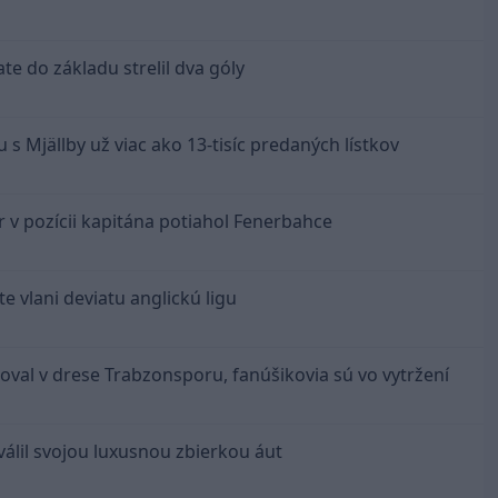
te do základu strelil dva góly
 s Mjällby už viac ako 13-tisíc predaných lístkov
r v pozícii kapitána potiahol Fenerbahce
e vlani deviatu anglickú ligu
toval v drese Trabzonsporu, fanúšikovia sú vo vytržení
válil svojou luxusnou zbierkou áut