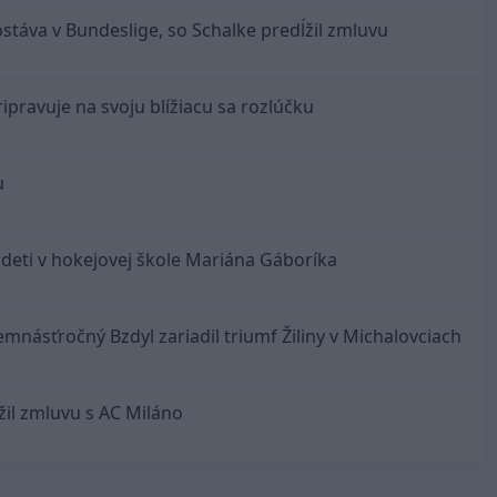
ostáva v Bundeslige, so Schalke predĺžil zmluvu
ipravuje na svoju blížiacu sa rozlúčku
u
 deti v hokejovej škole Mariána Gáboríka
emnásťročný Bzdyl zariadil triumf Žiliny v Michalovciach
ĺžil zmluvu s AC Miláno