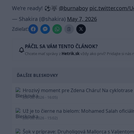
We’re ready! ⚽️🐺
@burnaboy
pic.twitter.com/
— Shakira (@shakira)
May 7, 2026
Zdieľať:
PÁČIL SA VÁM TENTO ČLÁNOK?
Chcete mať správy z
Hetrik.sk
vždy ako prví? Pridajte si nás 
ĎALŠIE BLESKOVKY
Hrozivý moment pre Zdena Cháru! Na cyklotrase 
(06. 08. 2026 - 16:05)
Už je to čierne na bielom: Mohamed Salah oficiá
(06. 08. 2026 - 15:02)
Šok v príprave: Druholigová Mallorca s Valjentom