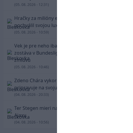
(05. 08. 2026 - 12:31)
Hračky za milióny eur! Cristiano Ronaldo sa
pochválil svojou luxusnou zbierkou áut
(05. 08. 2026 - 10:59)
Vek je pre neho iba číslo! Štyridsaťročný Džeko
zostáva v Bundeslige, so Schalke predĺžil
zmluvu
(05. 08. 2026 - 10:46)
Zdeno Chára vykorčuľoval na ľad! V Trenčíne sa
pripravuje na svoju blížiacu sa rozlúčku
(04. 08. 2026 - 20:33)
Ter Stegen mieri na hosťovanie do slávneho
Ajaxu
(04. 08. 2026 - 10:56)