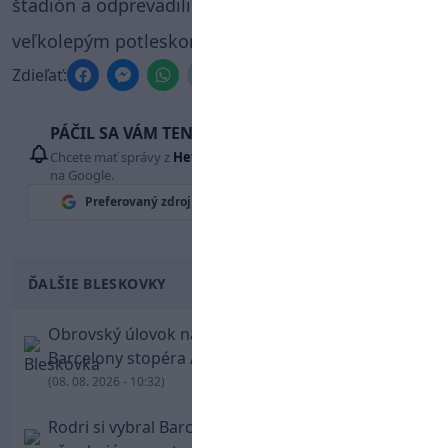
štadión a odprevadili lúčiacu sa legendu
veľkolepým potleskom postojačky.
Zdieľať:
PÁČIL SA VÁM TENTO ČLÁNOK?
Chcete mať správy z
Hetrik.sk
vždy ako prví? Pridajte si nás
na Google.
Preferovaný zdroj
Google News
ĎALŠIE BLESKOVKY
Obrovský úlovok na Anfielde: Liverpool získal z
Barcelony stopéra Arauja
(08. 08. 2026 - 10:32)
Rodri si vybral Barcelonu a odmietol Real. Kluby