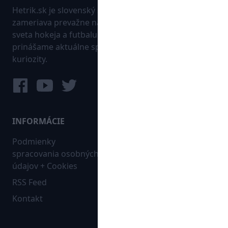
Hetrik.sk je slovenský športový portál, ktorý sa
zameriava prevažne na najnovšie informácie zo
sveta hokeja a futbalu. Pravidelne na dennej báze
prinášame aktuálne správy, góly, zaujímavosti a
kuriozity.
INFORMÁCIE
MAPA WEBU:
Podmienky
Futbal
spracovania osobných
Hokej
údajov + Cookies
Ostatné
RSS Feed
Bleskovky
Kontakt