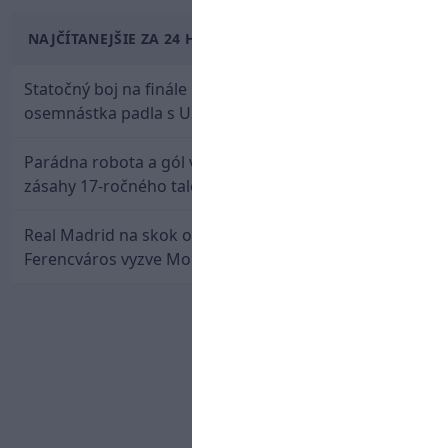
NAJČÍTANEJŠIE ZA 24 HODÍN
Statočný boj na finále nestačil: Slovenská
osemnástka padla s USA a zabojuje o bronz
Parádna robota a gól v oslabení! Pozrite si oba
zásahy 17-ročného talentu Rychlíka proti USA
Real Madrid na skok od Slovenska: Borbélyho
Ferencváros vyzve Mourinhove hviezdy