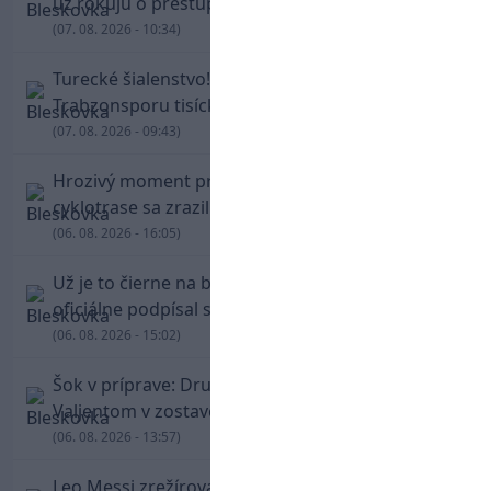
už rokujú o prestupovej čiastke
(07. 08. 2026 - 10:34)
Turecké šialenstvo! Salaha vítali na štadióne
Trabzonsporu tisícky fanúšikov
(07. 08. 2026 - 09:43)
Hrozivý moment pre Zdena Cháru! Na
cyklotrase sa zrazil s bežcom
(06. 08. 2026 - 16:05)
Už je to čierne na bielom: Mohamed Salah
oficiálne podpísal s Trabzonsporom
(06. 08. 2026 - 15:02)
Šok v príprave: Druholigová Mallorca s
Valjentom v zostave zdolala PSG
(06. 08. 2026 - 13:57)
Leo Messi zrežíroval obrat Interu Miami, pri