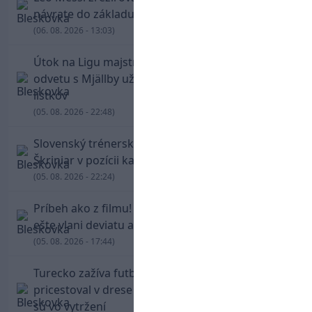
návrate do základu strelil dva góly
(06. 08. 2026 - 13:03)
Útok na Ligu majstrov láka! Slovan hlási na
odvetu s Mjällby už viac ako 13-tisíc predaných
lístkov
(05. 08. 2026 - 22:48)
Slovenský trénerský súboj pre Borbélyho,
Škriniar v pozícii kapitána potiahol Fenerbahce
(05. 08. 2026 - 22:24)
Príbeh ako z filmu! Hrdina Slovana Kianga hral
ešte vlani deviatu anglickú ligu
(05. 08. 2026 - 17:44)
Turecko zažíva futbalové šialenstvo! Salah
pricestoval v drese Trabzonsporu, fanúšikovia
sú vo vytržení