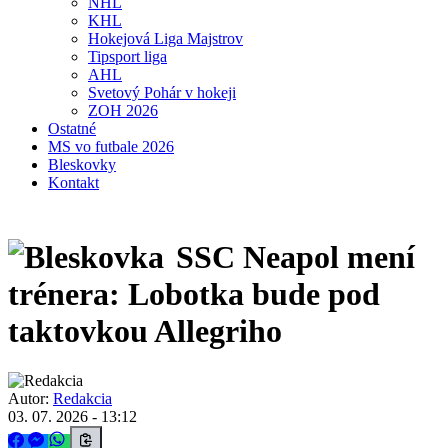
NHL
KHL
Hokejová Liga Majstrov
Tipsport liga
AHL
Svetový Pohár v hokeji
ZOH 2026
Ostatné
MS vo futbale 2026
Bleskovky
Kontakt
SSC Neapol mení
trénera: Lobotka bude pod
taktovkou Allegriho
Autor:
Redakcia
03. 07. 2026 - 13:12