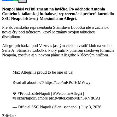
Neapol hlási veľkú zmenu na lavičke. Po odchode Antonia
Conteho k talianskej futbalovej reprezentácii preberá kormidlo
SSC Neapol skúsený Massimiliano Allegri.
Pre slovenského reprezentanta Stanislava Lobotku ide o začiatok
novej éry pod trénerom, ktorý je známy svojou taktickou
disciplínou.
Allegri prichádza pod Vezuv s jasným cieľom vrátiť klub na vrchol
Serie A. Stanislav Lobotka, ktorý patrí k pilierom stredovej formácie
Neapola, zostáva aj v novom pláne Allegriho kľúčovým hráčom.
Max Allegri is proud to be one of us!
Read all about it👉
https://t.co/mRPs4HMWwy
💙
#ProudToBeNapoli
|
#WelcomeAllegri
|
#ForzaNapoliSempre
pic.twitter.com/MEn5KVdCAi
— Official SSC Napoli (@en_sscnapoli)
July 3, 2026
Zdieľať: