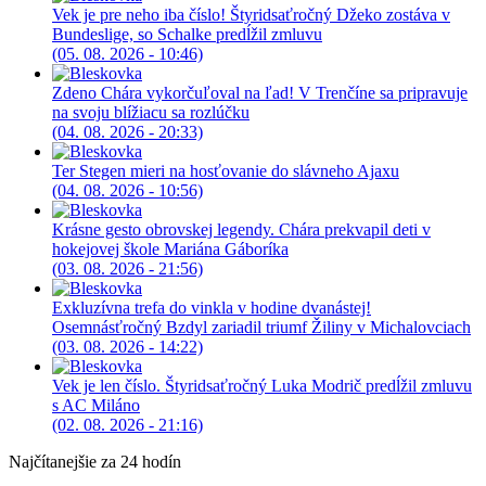
Vek je pre neho iba číslo! Štyridsaťročný Džeko zostáva v
Bundeslige, so Schalke predĺžil zmluvu
(05. 08. 2026 - 10:46)
Zdeno Chára vykorčuľoval na ľad! V Trenčíne sa pripravuje
na svoju blížiacu sa rozlúčku
(04. 08. 2026 - 20:33)
Ter Stegen mieri na hosťovanie do slávneho Ajaxu
(04. 08. 2026 - 10:56)
Krásne gesto obrovskej legendy. Chára prekvapil deti v
hokejovej škole Mariána Gáboríka
(03. 08. 2026 - 21:56)
Exkluzívna trefa do vinkla v hodine dvanástej!
Osemnásťročný Bzdyl zariadil triumf Žiliny v Michalovciach
(03. 08. 2026 - 14:22)
Vek je len číslo. Štyridsaťročný Luka Modrič predĺžil zmluvu
s AC Miláno
(02. 08. 2026 - 21:16)
Najčítanejšie za 24 hodín