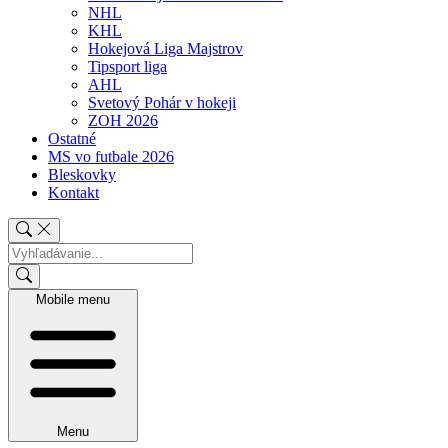
NHL
KHL
Hokejová Liga Majstrov
Tipsport liga
AHL
Svetový Pohár v hokeji
ZOH 2026
Ostatné
MS vo futbale 2026
Bleskovky
Kontakt
Mobile menu
Menu