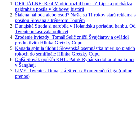
OFICIÁLNE: Real Madrid rozbil bank. Z Lipska prichádza
najdrahšia posila v klubovej histórii
Šialená náhoda alebo osud? Našla sa 11 rokov stará reklama s
posilou Slovana a trénerom Tourém
Dunajská Streda si narobila v Holandsku poriadnu hanbu. Od
Twente inkasovala poltucet
Zrodenie hviezdy: Tomáš Selič zničil Švajčiarov a ovládol
produktivitu Hlinka Gretzky Cupu
Kanada splnila úlohu! Slovenská osemnástka mieri po piatich
rokoch do semifinále Hlinka Gretzky Cupu
Ďalší Slovák opúšťa KHL. Patrik Rybár sa dohodol na konci
v Šanghaji
LIVE: Twente - Dunajská Streda / Konferenčná liga (online
prenos)