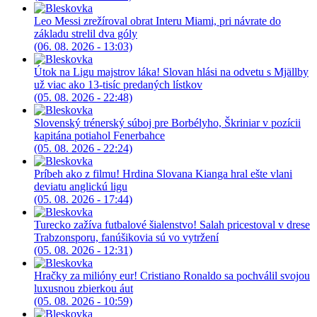
Leo Messi zrežíroval obrat Interu Miami, pri návrate do
základu strelil dva góly
(06. 08. 2026 - 13:03)
Útok na Ligu majstrov láka! Slovan hlási na odvetu s Mjällby
už viac ako 13-tisíc predaných lístkov
(05. 08. 2026 - 22:48)
Slovenský trénerský súboj pre Borbélyho, Škriniar v pozícii
kapitána potiahol Fenerbahce
(05. 08. 2026 - 22:24)
Príbeh ako z filmu! Hrdina Slovana Kianga hral ešte vlani
deviatu anglickú ligu
(05. 08. 2026 - 17:44)
Turecko zažíva futbalové šialenstvo! Salah pricestoval v drese
Trabzonsporu, fanúšikovia sú vo vytržení
(05. 08. 2026 - 12:31)
Hračky za milióny eur! Cristiano Ronaldo sa pochválil svojou
luxusnou zbierkou áut
(05. 08. 2026 - 10:59)