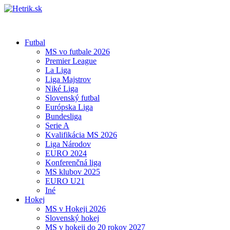
Futbal
MS vo futbale 2026
Premier League
La Liga
Liga Majstrov
Niké Liga
Slovenský futbal
Európska Liga
Bundesliga
Serie A
Kvalifikácia MS 2026
Liga Národov
EURO 2024
Konferenčná liga
MS klubov 2025
EURO U21
Iné
Hokej
MS v Hokeji 2026
Slovenský hokej
MS v hokeji do 20 rokov 2027