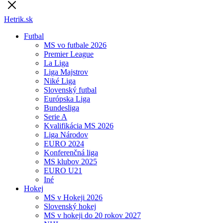
Hetrik.sk
Futbal
MS vo futbale 2026
Premier League
La Liga
Liga Majstrov
Niké Liga
Slovenský futbal
Európska Liga
Bundesliga
Serie A
Kvalifikácia MS 2026
Liga Národov
EURO 2024
Konferenčná liga
MS klubov 2025
EURO U21
Iné
Hokej
MS v Hokeji 2026
Slovenský hokej
MS v hokeji do 20 rokov 2027