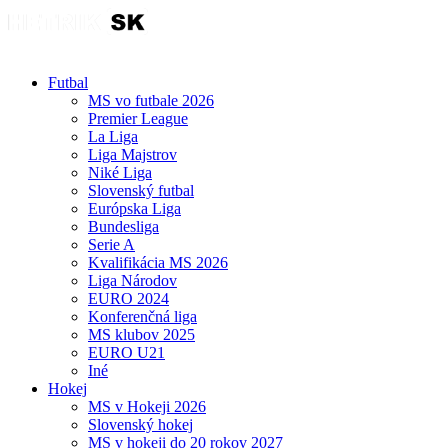
Futbal
MS vo futbale 2026
Premier League
La Liga
Liga Majstrov
Niké Liga
Slovenský futbal
Európska Liga
Bundesliga
Serie A
Kvalifikácia MS 2026
Liga Národov
EURO 2024
Konferenčná liga
MS klubov 2025
EURO U21
Iné
Hokej
MS v Hokeji 2026
Slovenský hokej
MS v hokeji do 20 rokov 2027