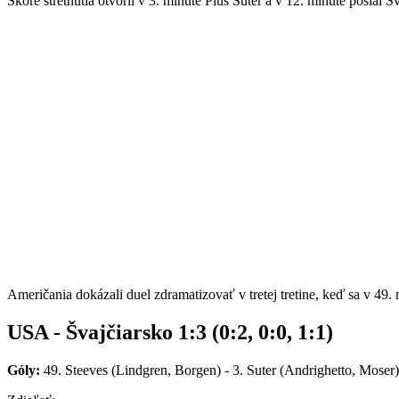
Skóre stretnutia otvoril v 3. minúte Pius Suter a v 12. minúte poslal
Američania dokázali duel zdramatizovať v tretej tretine, keď sa v 49
USA - Švajčiarsko 1:3 (0:2, 0:0, 1:1)
Góly:
49. Steeves (Lindgren, Borgen) - 3. Suter (Andrighetto, Moser)