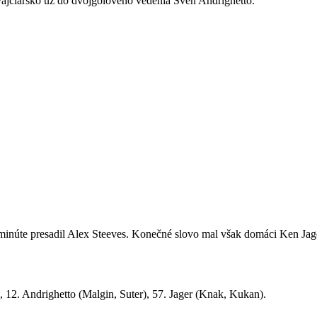
 Švajčiarsko už do dvojgólového vedenia Sven Andrighetto.
. minúte presadil Alex Steeves. Konečné slovo mal však domáci Ken Jag
, 12. Andrighetto (Malgin, Suter), 57. Jager (Knak, Kukan).