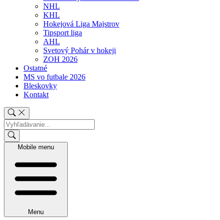
NHL
KHL
Hokejová Liga Majstrov
Tipsport liga
AHL
Svetový Pohár v hokeji
ZOH 2026
Ostatné
MS vo futbale 2026
Bleskovky
Kontakt
Mobile menu
Menu