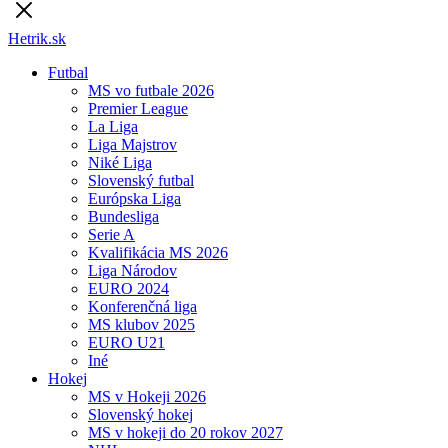
Hetrik.sk
Futbal
MS vo futbale 2026
Premier League
La Liga
Liga Majstrov
Niké Liga
Slovenský futbal
Európska Liga
Bundesliga
Serie A
Kvalifikácia MS 2026
Liga Národov
EURO 2024
Konferenčná liga
MS klubov 2025
EURO U21
Iné
Hokej
MS v Hokeji 2026
Slovenský hokej
MS v hokeji do 20 rokov 2027