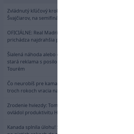
Zvládnutý kľúčový krok! Osemnástka zdolala
Švajčiarov, na semifinále potrebuje pomoc favorita
OFICIÁLNE: Real Madrid rozbil bank. Z Lipska
prichádza najdrahšia posila v klubovej histórii
Šialená náhoda alebo osud? Našla sa 11 rokov
stará reklama s posilou Slovana a trénerom
Tourém
Čo neurobíš pre kamaráta! Marián Hossa sa po
troch rokoch vracia na ľad
Zrodenie hviezdy: Tomáš Selič zničil Švajčiarov a
ovládol produktivitu Hlinka Gretzky Cupu
Kanada splnila úlohu! Slovenská osemnástka mieri