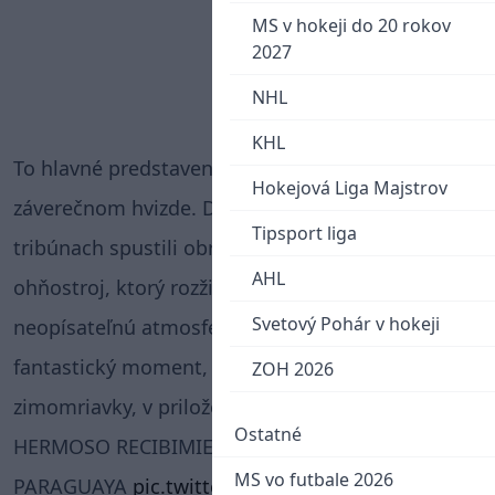
MS v hokeji do 20 rokov
2027
NHL
KHL
To hlavné predstavenie však prišlo až po
Hokejová Liga Majstrov
záverečnom hvizde. Desiatky tisíc fanúšikov na
Tipsport liga
tribúnach spustili obrovský, synchronizovaný
AHL
ohňostroj, ktorý rozžiaril celú arénu a vytvoril
Svetový Pohár v hokeji
neopísateľnú atmosféru. Vychutnajte si tento
fantastický moment, z ktorého naskakujú
ZOH 2026
zimomriavky, v priloženom videu.
Ostatné
HERMOSO RECIBIMIENTO A LA SELECCIÓN
MS vo futbale 2026
PARAGUAYA
pic.twitter.com/rcHOzoMe21