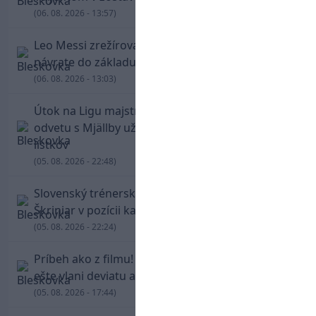
(06. 08. 2026 - 13:57)
Leo Messi zrežíroval obrat Interu Miami, pri
návrate do základu strelil dva góly
(06. 08. 2026 - 13:03)
Útok na Ligu majstrov láka! Slovan hlási na
odvetu s Mjällby už viac ako 13-tisíc predaných
lístkov
(05. 08. 2026 - 22:48)
Slovenský trénerský súboj pre Borbélyho,
Škriniar v pozícii kapitána potiahol Fenerbahce
(05. 08. 2026 - 22:24)
Príbeh ako z filmu! Hrdina Slovana Kianga hral
ešte vlani deviatu anglickú ligu
(05. 08. 2026 - 17:44)