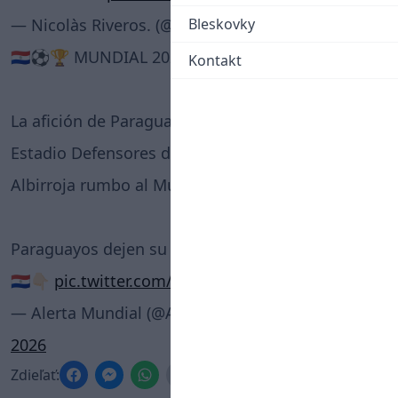
— Nicolàs Riveros. (@NicoRiveros22)
Bleskovky
June 5, 2026
🇵🇾⚽️🏆 MUNDIAL 2026: ¡ESPECTACULAR!
Kontakt
La afición de Paraguay abarrotó por completo el
Estadio Defensores del Chaco para despedir a la
Albirroja rumbo al Mundial. 👏
Paraguayos dejen su bandera en los comentarios
🇵🇾👇🏻
pic.twitter.com/rTjOfHKQ0Y
— Alerta Mundial (@AlertaMundoNews)
June 6,
2026
Zdieľať: