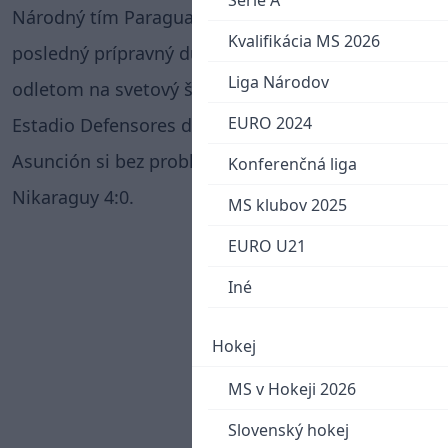
Serie A
Národný tím Paraguaja odohral v noci svoj
Kvalifikácia MS 2026
posledný prípravný duel na domácej pôde pred
Liga Národov
odletom na svetový šampionát. Na štadióne
EURO 2024
Estadio Defensores del Chaco v hlavnom meste
Asunción si bez problémov poradil s výberom
Konferenčná liga
Nikaraguy 4:0.
MS klubov 2025
EURO U21
Iné
Hokej
MS v Hokeji 2026
Slovenský hokej