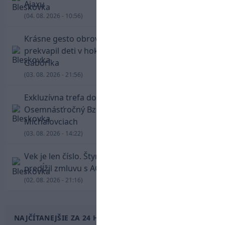
Ajaxu
(04. 08. 2026 - 10:56)
Krásne gesto obrovskej legendy. Chára
prekvapil deti v hokejovej škole Mariána
Gáboríka
(03. 08. 2026 - 21:56)
Exkluzívna trefa do vinkla v hodine dvanástej!
Osemnásťročný Bzdyl zariadil triumf Žiliny v
Michalovciach
(03. 08. 2026 - 14:22)
Vek je len číslo. Štyridsaťročný Luka Modrič
predĺžil zmluvu s AC Miláno
(02. 08. 2026 - 21:16)
NAJČÍTANEJŠIE ZA 24 HODÍN