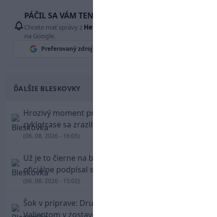
PÁČIL SA VÁM TENTO ČLÁNOK?
Chcete mať správy z
Hetrik.sk
vždy ako prví? Pridajte si nás
na Google.
Preferovaný zdroj
Google News
ĎALŠIE BLESKOVKY
Hrozivý moment pre Zdena Cháru! Na
cyklotrase sa zrazil s bežcom
(06. 08. 2026 - 16:05)
Už je to čierne na bielom: Mohamed Salah
oficiálne podpísal s Trabzonsporom
(06. 08. 2026 - 15:02)
Šok v príprave: Druholigová Mallorca s
Valjentom v zostave zdolala PSG