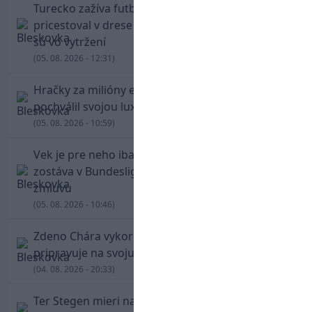
Turecko zažíva futbalové šialenstvo! Salah
pricestoval v drese Trabzonsporu, fanúšikovia
sú vo vytržení
(05. 08. 2026 - 12:31)
Hračky za milióny eur! Cristiano Ronaldo sa
pochválil svojou luxusnou zbierkou áut
(05. 08. 2026 - 10:59)
Vek je pre neho iba číslo! Štyridsaťročný Džeko
zostáva v Bundeslige, so Schalke predĺžil
zmluvu
(05. 08. 2026 - 10:46)
Zdeno Chára vykorčuľoval na ľad! V Trenčíne sa
pripravuje na svoju blížiacu sa rozlúčku
(04. 08. 2026 - 20:33)
Ter Stegen mieri na hosťovanie do slávneho