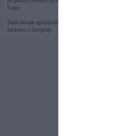
po piatich rokoch do semifinále Hlinka Gretzky
Cupu
Ďalší Slovák opúšťa KHL. Patrik Rybár sa dohodol
na konci v Šanghaji