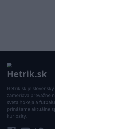
Hetrik.sk je slovenský športový portál, ktorý sa
zameriava prevažne na najnovšie informácie zo
sveta hokeja a futbalu. Pravidelne na dennej báze
prinášame aktuálne správy, góly, zaujímavosti a
kuriozity.