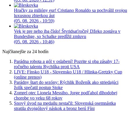
Hračky za milióny eur! Cristiano Ronaldo sa pochválil svojou
luxusnou zbierkou áut
(05. 08. 2026 - 10:59)
Vek je pre neho iba číslo! Štyridsaťročný Džeko zostáva v
Bundeslige, so Schalke predĺžil zmluvu
(05. 08. 2026 - 10:46)
Najčítanejšie za 24 hodín
Parádna robota a gól v oslabení! Pozrite si oba zásahy 17-
ročného talentu Rychlíka proti USA
LIVE: Fínsko U18 - Slovensko U18 / Hlinka-Gretzky Cup
(online prenos)
Parádny štart do sezóny: Rýchlik Boženík ako striedajúci
žolík spečatil postup Stoke
Zomrel otec Lionela Messiho. Jorge podľahol dlhodobej
chorobe vo veku 68 rokov
Snový úvod na medailu nestačil: Slovenská osemnástka
stratila dvojgólový náskok a bronz berú Fíni