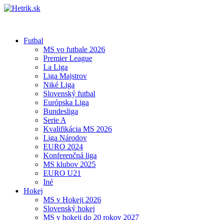
Futbal
MS vo futbale 2026
Premier League
La Liga
Liga Majstrov
Niké Liga
Slovenský futbal
Európska Liga
Bundesliga
Serie A
Kvalifikácia MS 2026
Liga Národov
EURO 2024
Konferenčná liga
MS klubov 2025
EURO U21
Iné
Hokej
MS v Hokeji 2026
Slovenský hokej
MS v hokeji do 20 rokov 2027