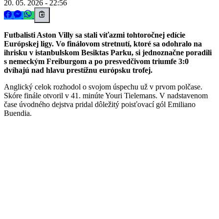
20. 05. 2026 - 22:56
Futbalisti Aston Villy sa stali víťazmi tohtoročnej edície
Európskej ligy. Vo finálovom stretnutí, ktoré sa odohralo na
ihrisku v istanbulskom Besiktas Parku, si jednoznačne poradili
s nemeckým Freiburgom a po presvedčivom triumfe 3:0
dvíhajú nad hlavu prestížnu európsku trofej.
Anglický celok rozhodol o svojom úspechu už v prvom polčase.
Skóre finále otvoril v 41. minúte Youri Tielemans. V nadstavenom
čase úvodného dejstva pridal dôležitý poisťovací gól Emiliano
Buendia.