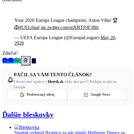
Your 2026 Europa League champions, Aston Villa! 🏆
🦁
#UELfinal
pic.twitter.com/mXBT93F3Bh
— UEFA Europa League (@EuropaLeague)
May 20,
2026
Zdieľať:
PÁČIL SA VÁM TENTO ČLÁNOK?
Chcete mať správy z
Hetrik.sk
vždy ako prví? Pridajte si nás na
Google.
Preferovaný zdroj
Google News
Ďalšie bleskovky
Spartak vybavil Bystricu za pár minút: Hrdinom Trnavy sa