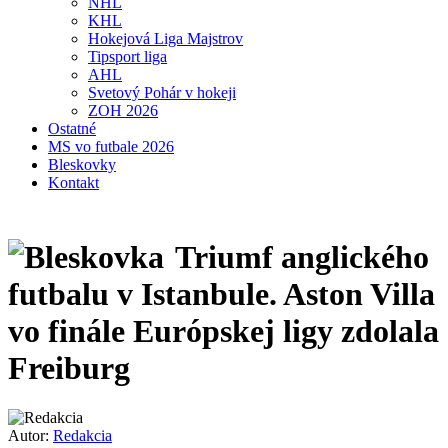
NHL
KHL
Hokejová Liga Majstrov
Tipsport liga
AHL
Svetový Pohár v hokeji
ZOH 2026
Ostatné
MS vo futbale 2026
Bleskovky
Kontakt
Triumf anglického
futbalu v Istanbule. Aston Villa
vo finále Európskej ligy zdolala
Freiburg
Autor:
Redakcia