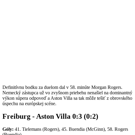
Definitívnu bodku za duelom dal v 58. minúte Morgan Rogers.
Nemecký zástupca už vo zvyšnom priebehu nenašiel na dominantný
výkon súpera odpoveď a Aston Villa sa tak môže tešiť z obrovského
úspechu na európskej scéne.
Freiburg - Aston Villa 0:3 (0:2)
Góly:
41. Tielemans (Rogers), 45. Buendia (McGinn), 58. Rogers
(Buendia).