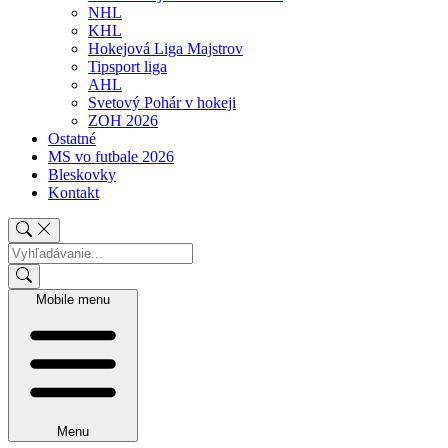
NHL
KHL
Hokejová Liga Majstrov
Tipsport liga
AHL
Svetový Pohár v hokeji
ZOH 2026
Ostatné
MS vo futbale 2026
Bleskovky
Kontakt
Mobile menu
Menu