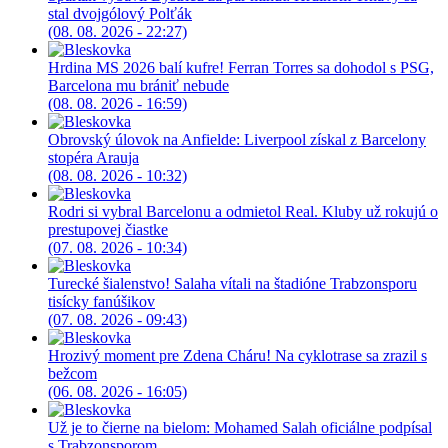
stal dvojgólový Polťák
(08. 08. 2026 - 22:27)
Hrdina MS 2026 balí kufre! Ferran Torres sa dohodol s PSG,
Barcelona mu brániť nebude
(08. 08. 2026 - 16:59)
Obrovský úlovok na Anfielde: Liverpool získal z Barcelony
stopéra Arauja
(08. 08. 2026 - 10:32)
Rodri si vybral Barcelonu a odmietol Real. Kluby už rokujú o
prestupovej čiastke
(07. 08. 2026 - 10:34)
Turecké šialenstvo! Salaha vítali na štadióne Trabzonsporu
tisícky fanúšikov
(07. 08. 2026 - 09:43)
Hrozivý moment pre Zdena Cháru! Na cyklotrase sa zrazil s
bežcom
(06. 08. 2026 - 16:05)
Už je to čierne na bielom: Mohamed Salah oficiálne podpísal
s Trabzonsporom