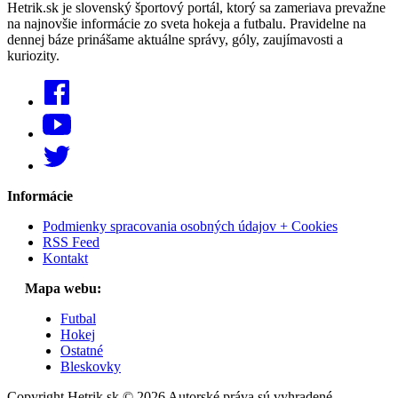
Hetrik.sk je slovenský športový portál, ktorý sa zameriava prevažne
na najnovšie informácie zo sveta hokeja a futbalu. Pravidelne na
dennej báze prinášame aktuálne správy, góly, zaujímavosti a
kuriozity.
Informácie
Podmienky spracovania osobných údajov + Cookies
RSS Feed
Kontakt
Mapa webu:
Futbal
Hokej
Ostatné
Bleskovky
Copyright Hetrik.sk © 2026 Autorské práva sú vyhradené.