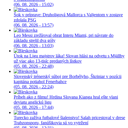
(06. 08. 2026 - 15:02)
Šok v príprave: Druholigová Mallorca s Valjentom v zostave
zdolala PSG
(06. 08. 2026 - 13:57)
Leo Messi zrežíroval obrat Interu Miami, pri návrate do
základu strelil dva góly
(06. 08. 2026 - 13:03)
Útok na Ligu majstrov láka! Slovan hlási na odvetu s Mjällby
už viac ako 13-tisíc predaných lístkov
(05. 08. 2026 - 22:48)
Slovenský trénerský súboj pre Borbélyho, Škriniar v pozícii
kapitána potiahol Fenerbahce
(05. 08. 2026 - 22:24)
Príbeh ako z filmu! Hrdina Slovana Kianga hral ešte vlani
deviatu anglickú ligu
(05. 08. 2026 - 17:44)
Turecko zažíva futbalové šialenstvo! Salah pricestoval v drese
Trabzonsporu, fanúšikovia sú vo vytržení
(05. 08. 2026 - 12:31)