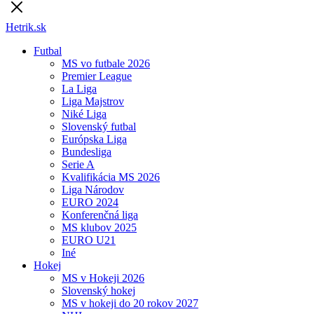
Hetrik.sk
Futbal
MS vo futbale 2026
Premier League
La Liga
Liga Majstrov
Niké Liga
Slovenský futbal
Európska Liga
Bundesliga
Serie A
Kvalifikácia MS 2026
Liga Národov
EURO 2024
Konferenčná liga
MS klubov 2025
EURO U21
Iné
Hokej
MS v Hokeji 2026
Slovenský hokej
MS v hokeji do 20 rokov 2027