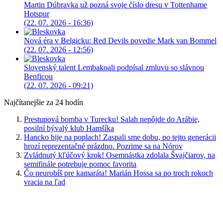
Martin Dúbravka už pozná svoje číslo dresu v Tottenhame
Hotspur
(22. 07. 2026 - 16:36)
Nová éra v Belgicku: Red Devils povedie Mark van Bommel
(22. 07. 2026 - 12:56)
Slovenský talent Lembakoali podpísal zmluvu so slávnou
Benficou
(22. 07. 2026 - 09:21)
Najčítanejšie za 24 hodín
Prestupová bomba v Turecku! Salah nepôjde do Arábie,
posilní bývalý klub Hamšíka
Hancko bije na poplach! Zaspali sme dobu, po tejto generácii
hrozí reprezentačné prázdno. Pozrime sa na Nórov
Zvládnutý kľúčový krok! Osemnástka zdolala Švajčiarov, na
semifinále potrebuje pomoc favorita
Čo neurobíš pre kamaráta! Marián Hossa sa po troch rokoch
vracia na ľad