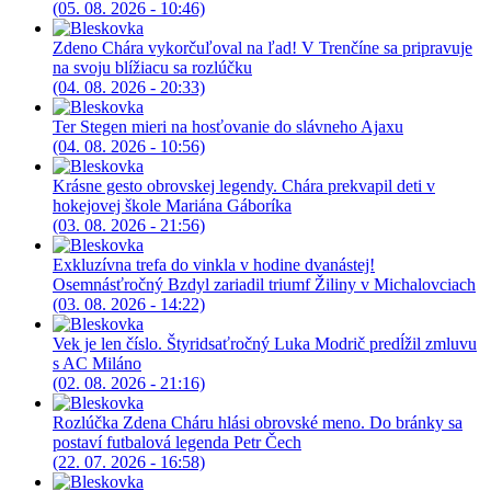
(05. 08. 2026 - 10:46)
Zdeno Chára vykorčuľoval na ľad! V Trenčíne sa pripravuje
na svoju blížiacu sa rozlúčku
(04. 08. 2026 - 20:33)
Ter Stegen mieri na hosťovanie do slávneho Ajaxu
(04. 08. 2026 - 10:56)
Krásne gesto obrovskej legendy. Chára prekvapil deti v
hokejovej škole Mariána Gáboríka
(03. 08. 2026 - 21:56)
Exkluzívna trefa do vinkla v hodine dvanástej!
Osemnásťročný Bzdyl zariadil triumf Žiliny v Michalovciach
(03. 08. 2026 - 14:22)
Vek je len číslo. Štyridsaťročný Luka Modrič predĺžil zmluvu
s AC Miláno
(02. 08. 2026 - 21:16)
Rozlúčka Zdena Cháru hlási obrovské meno. Do bránky sa
postaví futbalová legenda Petr Čech
(22. 07. 2026 - 16:58)