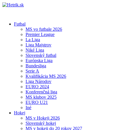
Futbal
MS vo futbale 2026
Premier League
La Liga
Liga Majstrov
Niké Liga
Slovenský futbal
Európska Liga
Bundesliga
Serie A
Kvalifikácia MS 2026
Liga Národov
EURO 2024
Konferenčná liga
MS klubov 2025
EURO U21
Iné
Hokej
MS v Hokeji 2026
Slovenský hokej
MS v hokeji do 20 rokov 2027