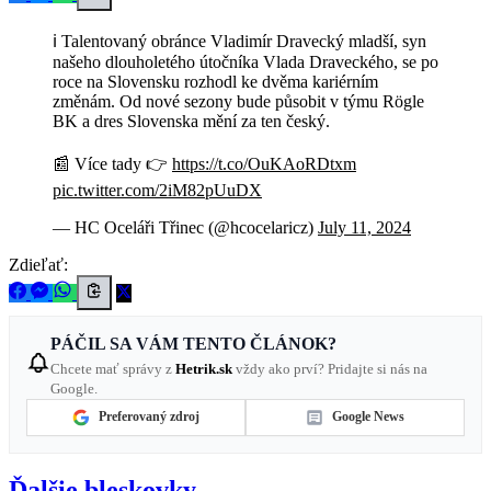
ℹ️ Talentovaný obránce Vladimír Dravecký mladší, syn
našeho dlouholetého útočníka Vlada Draveckého, se po
roce na Slovensku rozhodl ke dvěma kariérním
změnám. Od nové sezony bude působit v týmu Rögle
BK a dres Slovenska mění za ten český.
📰 Více tady 👉
https://t.co/OuKAoRDtxm
pic.twitter.com/2iM82pUuDX
— HC Oceláři Třinec (@hcocelaricz)
July 11, 2024
Zdieľať:
PÁČIL SA VÁM TENTO ČLÁNOK?
Chcete mať správy z
Hetrik.sk
vždy ako prví? Pridajte si nás na
Google.
Preferovaný zdroj
Google News
Ďalšie bleskovky