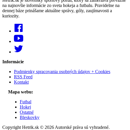
Hetrik.sk je slovenský športový portál, ktorý sa zameriava prevažne
na najnovšie informácie zo sveta hokeja a futbalu. Pravidelne na
dennej báze prinášame aktuálne správy, góly, zaujímavosti a
kuriozity.
Informácie
Podmienky spracovania osobných údajov + Cookies
RSS Feed
Kontakt
Mapa webu:
Futbal
Hokej
Ostatné
Bleskovky
Copyright Hetrik.sk © 2026 Autorské práva sú vyhradené.