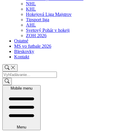
NHL
KHL
Hokejová Liga Majstrov
Tipsport liga
AHL
Svetový Pohár v hokeji
ZOH 2026
Ostatné
MS vo futbale 2026
Bleskovky
Kontakt
Mobile menu
Menu