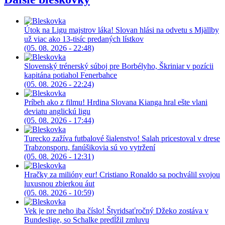
Útok na Ligu majstrov láka! Slovan hlási na odvetu s Mjällby
už viac ako 13-tisíc predaných lístkov
(05. 08. 2026 - 22:48)
Slovenský trénerský súboj pre Borbélyho, Škriniar v pozícii
kapitána potiahol Fenerbahce
(05. 08. 2026 - 22:24)
Príbeh ako z filmu! Hrdina Slovana Kianga hral ešte vlani
deviatu anglickú ligu
(05. 08. 2026 - 17:44)
Turecko zažíva futbalové šialenstvo! Salah pricestoval v drese
Trabzonsporu, fanúšikovia sú vo vytržení
(05. 08. 2026 - 12:31)
Hračky za milióny eur! Cristiano Ronaldo sa pochválil svojou
luxusnou zbierkou áut
(05. 08. 2026 - 10:59)
Vek je pre neho iba číslo! Štyridsaťročný Džeko zostáva v
Bundeslige, so Schalke predĺžil zmluvu