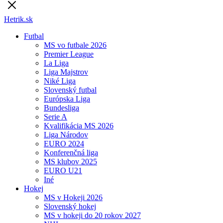
Hetrik.sk
Futbal
MS vo futbale 2026
Premier League
La Liga
Liga Majstrov
Niké Liga
Slovenský futbal
Európska Liga
Bundesliga
Serie A
Kvalifikácia MS 2026
Liga Národov
EURO 2024
Konferenčná liga
MS klubov 2025
EURO U21
Iné
Hokej
MS v Hokeji 2026
Slovenský hokej
MS v hokeji do 20 rokov 2027