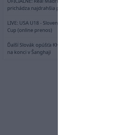
OFICIÁLNE: Real Madrid rozbil bank. Z Lipska
prichádza najdrahšia posila v klubovej histórii
LIVE: USA U18 - Slovensko U18 / Hlinka-Gretzky
Cup (online prenos)
Ďalší Slovák opúšťa KHL. Patrik Rybár sa dohodol
na konci v Šanghaji