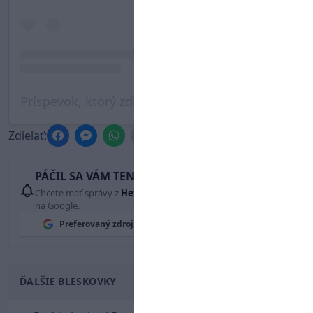
Príspevok, ktorý zdieľa Markíza Šport (@tvmarkiza.sport)
Zdieľať:
PÁČIL SA VÁM TENTO ČLÁNOK?
Chcete mať správy z
Hetrik.sk
vždy ako prví? Pridajte si nás
na Google.
Preferovaný zdroj
Google News
ĎALŠIE BLESKOVKY