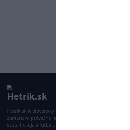
Hetrik.sk je slovenský športový portál, ktorý sa
zameriava prevažne na najnovšie informácie zo
sveta hokeja a futbalu. Pravidelne na dennej báze