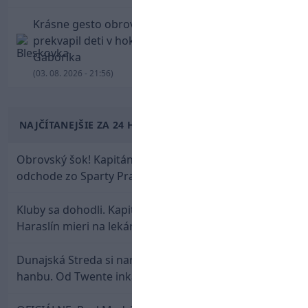
Krásne gesto obrovskej legendy. Chára
prekvapil deti v hokejovej škole Mariána
Gáboríka
(03. 08. 2026 - 21:56)
NAJČÍTANEJŠIE ZA 24 HODÍN
Obrovský šok! Kapitán Lukáš Haraslín je údajne na
odchode zo Sparty Praha
Kluby sa dohodli. Kapitán Sparty Praha Lukáš
Haraslín mieri na lekársku prehliadku
Dunajská Streda si narobila v Holandsku poriadnu
hanbu. Od Twente inkasovala poltucet