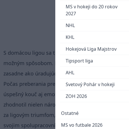
MS v hokeji do 20 rokov
2027
NHL
KHL
Hokejová Liga Majstrov
S domácou ligou sa tak rozlúčil tým najlepším
Tipsport liga
možným spôsobom. Na lavičku národného tímu
AHL
zasadne ako úradujúci tréner roka.
Počas preberania prestížnej ceny predniesol
Svetový Pohár v hokeji
úspešný kouč aj emotívny príhovor. V ňom
ZOH 2026
zhodnotil nielen náročný uplynulý ročník a cestu
Ostatné
za ligovým triumfom, ale poďakoval sa aj všetkým
svojim spolupracovníkom a priaznivcom.
MS vo futbale 2026