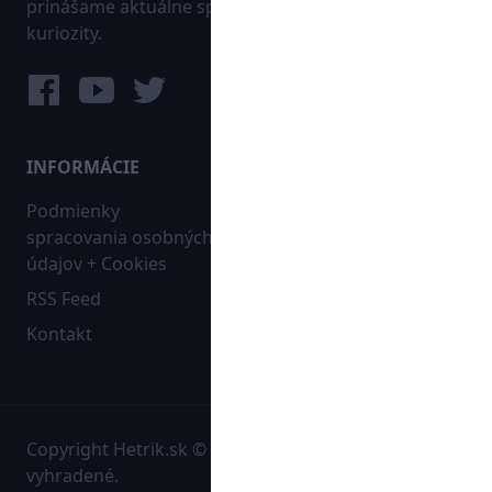
prinášame aktuálne správy, góly, zaujímavosti a
kuriozity.
INFORMÁCIE
MAPA WEBU:
Podmienky
Futbal
spracovania osobných
Hokej
údajov + Cookies
Ostatné
RSS Feed
Bleskovky
Kontakt
Copyright Hetrik.sk © 2026 Autorské práva sú
vyhradené.