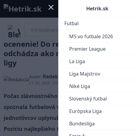
Mobile menu
Menu
Hetrik.sk
Futbal
Vladimír Weiss starší obhájil
MS vo futbale 2026
ocenenie! Do reprezentácie
Premier League
odchádza ako najlepší tréner Niké
ligy
La Liga
Liga Majstrov
Redakcia
Autor:
17. 05. 2026 - 21:40
Niké Liga
Počas slávnostného galavečera Niké ligy
Slovenský futbal
spoznala futbalová verejnosť najlepších
Európska Liga
jednotlivcov uplynulej sezóny 2025/2026.
Bundesliga
Pozíciu najlepšieho trénera našej najvyššej