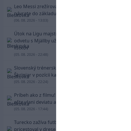
Leo Messi zrežíroval obrat Interu Miami, pri
návrate do základu strelil dva góly
(06. 08. 2026 - 13:03)
Útok na Ligu majstrov láka! Slovan hlási na
odvetu s Mjällby už viac ako 13-tisíc predaných
lístkov
(05. 08. 2026 - 22:48)
Slovenský trénerský súboj pre Borbélyho,
Škriniar v pozícii kapitána potiahol Fenerbahce
(05. 08. 2026 - 22:24)
Príbeh ako z filmu! Hrdina Slovana Kianga hral
ešte vlani deviatu anglickú ligu
(05. 08. 2026 - 17:44)
Turecko zažíva futbalové šialenstvo! Salah
pricestoval v drese Trabzonsporu, fanúšikovia