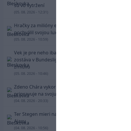
sú vo vytržení
(05. 08. 2026 - 12:31)
Hračky za milióny eur! Cristiano Ronaldo sa
pochválil svojou luxusnou zbierkou áut
(05. 08. 2026 - 10:59)
Vek je pre neho iba číslo! Štyridsaťročný Džeko
zostáva v Bundeslige, so Schalke predĺžil
zmluvu
(05. 08. 2026 - 10:46)
Zdeno Chára vykorčuľoval na ľad! V Trenčíne sa
pripravuje na svoju blížiacu sa rozlúčku
(04. 08. 2026 - 20:33)
Ter Stegen mieri na hosťovanie do slávneho
Ajaxu
(04. 08. 2026 - 10:56)