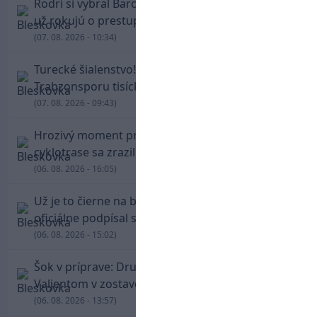
Rodri si vybral Barcelonu a odmietol Real. Kluby
už rokujú o prestupovej čiastke
(07. 08. 2026 - 10:34)
Turecké šialenstvo! Salaha vítali na štadióne
Trabzonsporu tisícky fanúšikov
(07. 08. 2026 - 09:43)
Hrozivý moment pre Zdena Cháru! Na
cyklotrase sa zrazil s bežcom
(06. 08. 2026 - 16:05)
Už je to čierne na bielom: Mohamed Salah
oficiálne podpísal s Trabzonsporom
(06. 08. 2026 - 15:02)
Šok v príprave: Druholigová Mallorca s
Valjentom v zostave zdolala PSG
(06. 08. 2026 - 13:57)