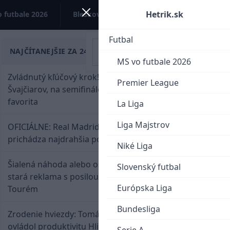
Hetrik.sk
 futbale 2026
Bleskovky
Kontakt
Futbal
NAJČÍTANEJŠIE ZA 24 HODÍN
MS vo futbale 2026
Zvládnutý kľúčový krok! Osemnástka zdolala
Premier League
Švajčiarov, na semifinále potrebuje pomoc
favorita
La Liga
Liga Majstrov
OFICIÁLNE: Real Madrid rozbil bank. Z Lipska
prichádza najdrahšia posila v klubovej histórii
Niké Liga
Šialená náhoda alebo osud? Našla sa 11 rokov
Slovenský futbal
stará reklama s posilou Slovana a trénerom
Európska Liga
Tourém
Bundesliga
Zrodenie hviezdy: Tomáš Selič zničil Švajčiarov a
ovládol produktivitu Hlinka Gretzky Cupu