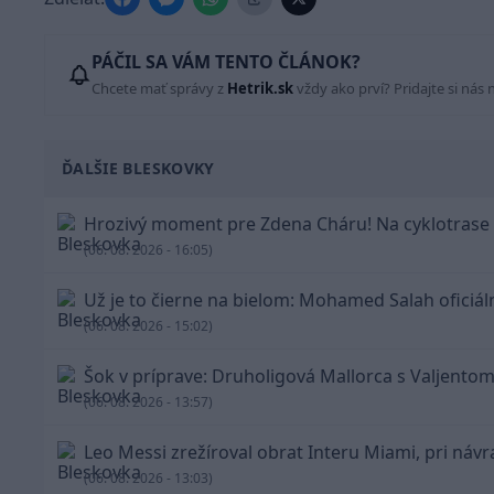
PÁČIL SA VÁM TENTO ČLÁNOK?
Chcete mať správy z
Hetrik.sk
vždy ako prví? Pridajte si nás 
ĎALŠIE BLESKOVKY
Hrozivý moment pre Zdena Cháru! Na cyklotrase 
(06. 08. 2026 - 16:05)
Už je to čierne na bielom: Mohamed Salah oficiá
(06. 08. 2026 - 15:02)
Šok v príprave: Druholigová Mallorca s Valjentom
(06. 08. 2026 - 13:57)
Leo Messi zrežíroval obrat Interu Miami, pri návra
(06. 08. 2026 - 13:03)