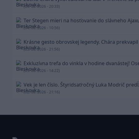
(04. 08. 2026 - 20:33)
Ter Stegen mieri na hosťovanie do slávneho Ajax
(04. 08. 2026 - 10:56)
Krásne gesto obrovskej legendy. Chára prekvapil
(03. 08. 2026 - 21:56)
Exkluzívna trefa do vinkla v hodine dvanástej! Os
(03. 08. 2026 - 14:22)
Vek je len číslo. Štyridsaťročný Luka Modrič pred
(02. 08. 2026 - 21:16)