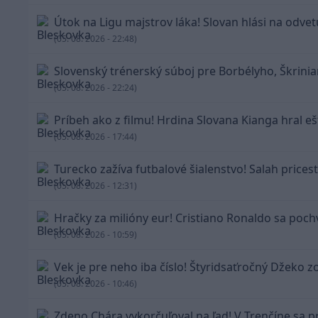
Útok na Ligu majstrov láka! Slovan hlási na odvetu
(05. 08. 2026 - 22:48)
Slovenský trénerský súboj pre Borbélyho, Škrinia
(05. 08. 2026 - 22:24)
Príbeh ako z filmu! Hrdina Slovana Kianga hral ešt
(05. 08. 2026 - 17:44)
Turecko zažíva futbalové šialenstvo! Salah prices
(05. 08. 2026 - 12:31)
Hračky za milióny eur! Cristiano Ronaldo sa poch
(05. 08. 2026 - 10:59)
Vek je pre neho iba číslo! Štyridsaťročný Džeko z
(05. 08. 2026 - 10:46)
Zdeno Chára vykorčuľoval na ľad! V Trenčíne sa pr