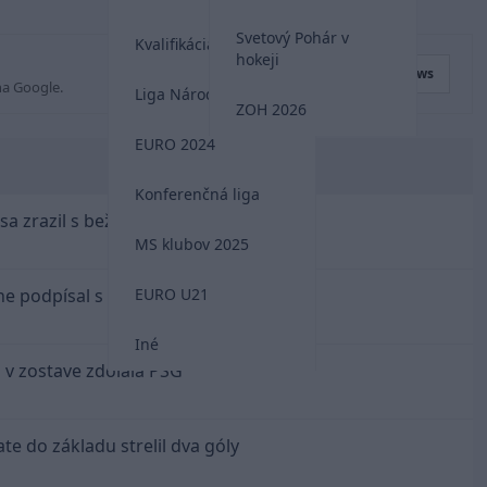
Svetový Pohár v
Kvalifikácia MS 2026
hokeji
Preferovaný zdroj
Google News
na Google.
Liga Národov
ZOH 2026
EURO 2024
Konferenčná liga
sa zrazil s bežcom
MS klubov 2025
lne podpísal s Trabzonsporom
EURO U21
Iné
 v zostave zdolala PSG
te do základu strelil dva góly