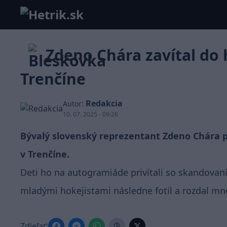
Zdeno Chára zavítal do 
Trenčíne
Redakcia
Autor:
10. 07. 2025 - 09:26
Bývalý slovenský reprezentant Zdeno Chára p
v Trenčíne.
Deti ho na autogramiáde privítali so skandovan
mladými hokejistami následne fotil a rozdal m
Zdieľať: