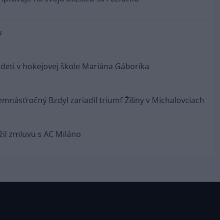
u
 deti v hokejovej škole Mariána Gáboríka
emnásťročný Bzdyl zariadil triumf Žiliny v Michalovciach
ĺžil zmluvu s AC Miláno