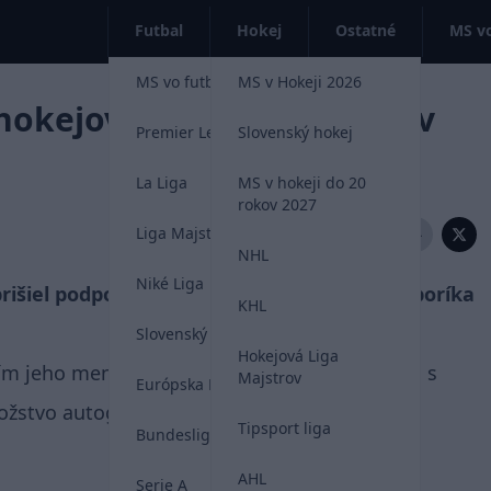
Futbal
Hokej
Ostatné
MS vo
MS vo futbale 2026
MS v Hokeji 2026
hokejovej školy Gáboríka v
Premier League
Slovenský hokej
La Liga
MS v hokeji do 20
rokov 2027
Liga Majstrov
Zdieľať:
NHL
Niké Liga
rišiel podporiť hokejovú školu Mariána Gáboríka
KHL
Slovenský futbal
Hokejová Liga
ím jeho mena. Budúci člen Siene slávy NHL sa s
Majstrov
Európska Liga
nožstvo autogramov.
Tipsport liga
Bundesliga
AHL
Serie A