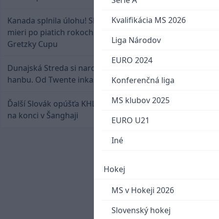
Serie A
Kvalifikácia MS 2026
Kanada splnila úlohu! Slovenská osemnástka
mieri po piatich rokoch do semifinále Hlinka
Liga Národov
Gretzky Cupu
EURO 2024
Dunajská Streda si narobila v Holandsku poriadnu
hanbu. Od Twente inkasovala poltucet
Konferenčná liga
MS klubov 2025
Ďalší Slovák opúšťa KHL. Patrik Rybár sa dohodol
na konci v Šanghaji
EURO U21
Iné
Hokej
MS v Hokeji 2026
Slovenský hokej