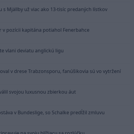
 s Mjällby už viac ako 13-tisíc predaných lístkov
r v pozícii kapitána potiahol Fenerbahce
e vlani deviatu anglickú ligu
toval v drese Trabzonsporu, fanúšikovia sú vo vytržení
válil svojou luxusnou zbierkou áut
ostáva v Bundeslige, so Schalke predĺžil zmluvu
ipravuje na svoju blížiacu sa rozlúčku