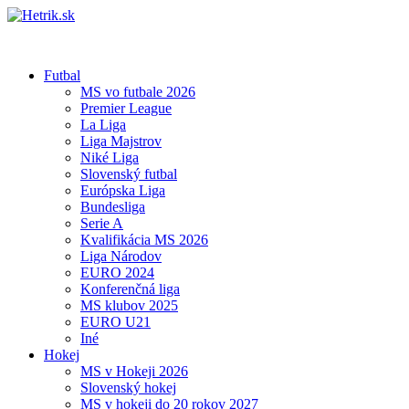
Futbal
MS vo futbale 2026
Premier League
La Liga
Liga Majstrov
Niké Liga
Slovenský futbal
Európska Liga
Bundesliga
Serie A
Kvalifikácia MS 2026
Liga Národov
EURO 2024
Konferenčná liga
MS klubov 2025
EURO U21
Iné
Hokej
MS v Hokeji 2026
Slovenský hokej
MS v hokeji do 20 rokov 2027