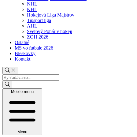
NHL
KHL
Hokejová Liga Majstrov
Tipsport liga
AHL
Svetový Pohár v hokeji
ZOH 2026
Ostatné
MS vo futbale 2026
Bleskovky
Kontakt
Mobile menu
Menu