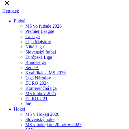
Hetrik.sk
Futbal
MS vo futbale 2026
Premier League
La Liga
Liga Majstrov
Niké Liga
Slovenský futbal
Európska Liga
Bundesliga
Serie A
Kvalifikácia MS 2026
Liga Národov
EURO 2024
Konferenčná liga
MS klubov 2025
EURO U21
Iné
Hokej
MS v Hokeji 2026
Slovenský hokej
MS v hokeji do 20 rokov 2027