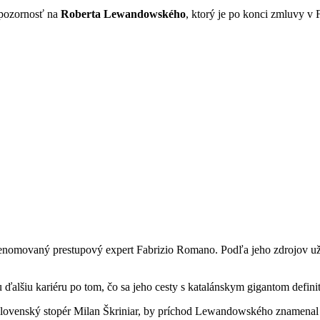
 pozornosť na
Roberta Lewandowského
, ktorý je po konci zmluvy 
enomovaný prestupový expert Fabrizio Romano. Podľa jeho zdrojov už
alšiu kariéru po tom, čo sa jeho cesty s katalánskym gigantom definití
j slovenský stopér Milan Škriniar, by príchod Lewandowského znamenal