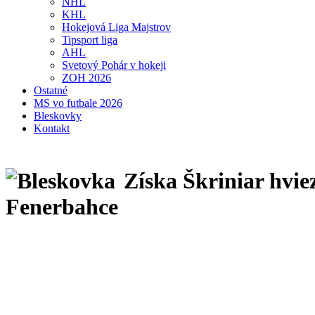
NHL
KHL
Hokejová Liga Majstrov
Tipsport liga
AHL
Svetový Pohár v hokeji
ZOH 2026
Ostatné
MS vo futbale 2026
Bleskovky
Kontakt
Získa Škriniar hvi
Fenerbahce