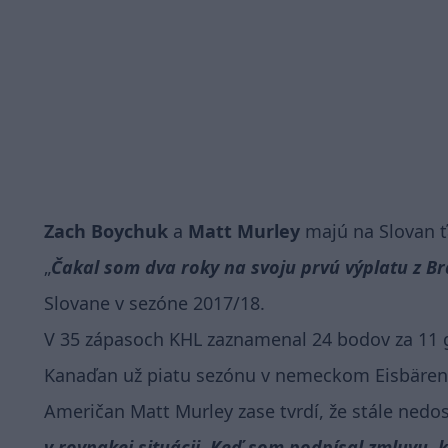
Zach Boychuk
a
Matt Murley
majú na Slovan ť
Čakal som dva roky na svoju prvú výplatu z Bra
Slovane v sezóne 2017/18.
V 35 zápasoch KHL zaznamenal 24 bodov za 11 gó
Kanaďan už piatu sezónu v nemeckom Eisbärene
Američan Matt Murley zase tvrdí, že stále nedo
v rovnakej situácii. Keď som podpísal zmluvu, 