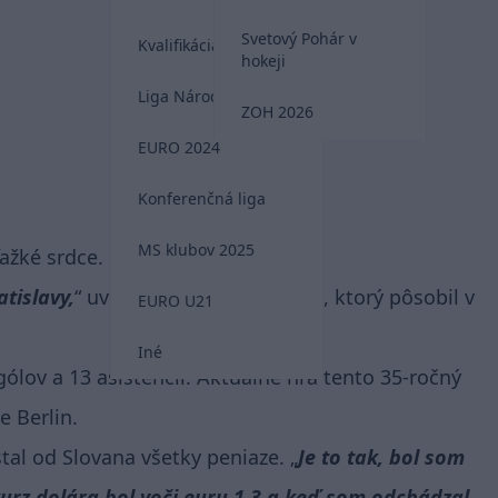
Svetový Pohár v
Kvalifikácia MS 2026
hokeji
Liga Národov
ZOH 2026
EURO 2024
Konferenčná liga
MS klubov 2025
ažké srdce.
tislavy,
uviedol na úvod Boychuk, ktorý pôsobil v
EURO U21
Iné
lov a 13 asistencií. Aktuálne hrá tento 35-ročný
 Berlin.
stal od Slovana všetky peniaze.
Je to tak, bol som
kurz dolára bol voči euru 1,3 a keď som odchádzal,