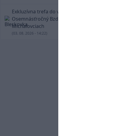
Exkluzívna trefa do vinkla v hodine dvanástej!
Osemnásťročný Bzdyl zariadil triumf Žiliny v
Michalovciach
(03. 08. 2026 - 14:22)