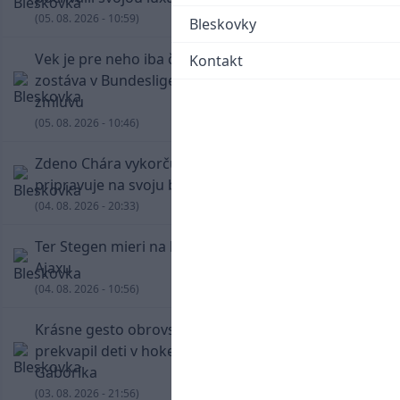
(05. 08. 2026 - 10:59)
Bleskovky
Vek je pre neho iba číslo! Štyridsaťročný Džeko
Kontakt
zostáva v Bundeslige, so Schalke predĺžil
zmluvu
(05. 08. 2026 - 10:46)
Zdeno Chára vykorčuľoval na ľad! V Trenčíne sa
pripravuje na svoju blížiacu sa rozlúčku
(04. 08. 2026 - 20:33)
Ter Stegen mieri na hosťovanie do slávneho
Ajaxu
(04. 08. 2026 - 10:56)
Krásne gesto obrovskej legendy. Chára
prekvapil deti v hokejovej škole Mariána
Gáboríka
(03. 08. 2026 - 21:56)