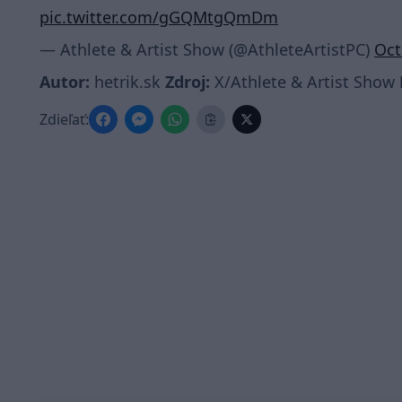
pic.twitter.com/gGQMtgQmDm
— Athlete & Artist Show (@AthleteArtistPC)
Oct
Autor:
hetrik.sk
Zdroj:
X/Athlete & Artist Show
Zdieľať: