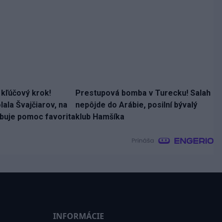
 kľúčový krok!
Prestupová bomba v Turecku! Salah
ala Švajčiarov, na
nepôjde do Arábie, posilní bývalý
ebuje pomoc favorita
klub Hamšíka
INFORMÁCIE