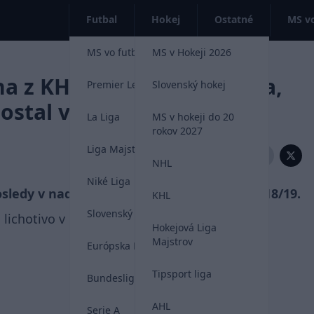
Futbal
Hokej
Ostatné
MS vo
MS vo futbale 2026
MS v Hokeji 2026
a z KHL šokujú: Bratislava,
Premier League
Slovenský hokej
ostal výplatu
La Liga
MS v hokeji do 20
rokov 2027
Liga Majstrov
Zdieľať:
NHL
Niké Liga
osledy v nadnárodnej KHL ešte v sezóne 2018/19.
KHL
Slovenský futbal
iš lichotivo v najnovšom zámorskom podcaste
Hokejová Liga
Majstrov
Európska Liga
Tipsport liga
Bundesliga
AHL
Serie A