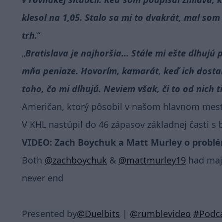
klesol na 1,05. Stalo sa mi to dvakrát, mal so
trh.
Bratislava je najhoršia... Stále mi ešte dlhujú
mňa peniaze. Hovorím, kamarát, keď ich dostan
toho, čo mi dlhujú. Neviem však, či to od nich 
Američan, ktorý pôsobil v našom hlavnom mest
V KHL nastúpil do 46 zápasov základnej časti s b
VIDEO: Zach Boychuk a Matt Murley o problé
Both
@zachboychuk
&
@mattmurley19
had majo
never end
Presented by
@Duelbits
|
@rumblevideo
#Podc