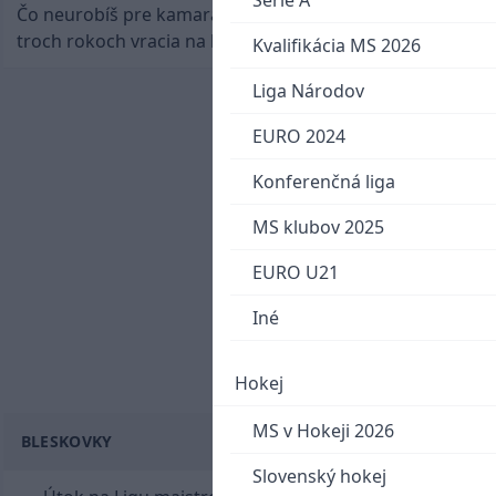
Serie A
Čo neurobíš pre kamaráta! Marián Hossa sa po
troch rokoch vracia na ľad
Kvalifikácia MS 2026
Liga Národov
EURO 2024
Konferenčná liga
MS klubov 2025
EURO U21
Iné
Hokej
MS v Hokeji 2026
BLESKOVKY
Slovenský hokej