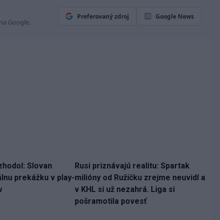
Preferovaný zdroj
Google News
 na Google.
zhodol: Slovan
Rusi priznávajú realitu: Spartak
lnu prekážku v play-
milióny od Ružičku zrejme neuvidí a
v
v KHL si už nezahrá. Liga si
pošramotila povesť