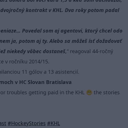
m dvojročný kontrakt v KHL. Dva roky potom padal
 peniaze... Povedal som aj agentovi, ktorý chcel odo
em ja, potom aj ty. Alebo sa môžeš ísť dožadovať
tiež niekedy vôbec dostaneš,
reagoval 44-ročný
e v ročníku 2014/15.
ilanciou 11 gólov a 13 asistencií.
moch v HC Slovan Bratislava
r troubles getting paid in the KHL 😬 the stories
ast
#HockeyStories
#KHL