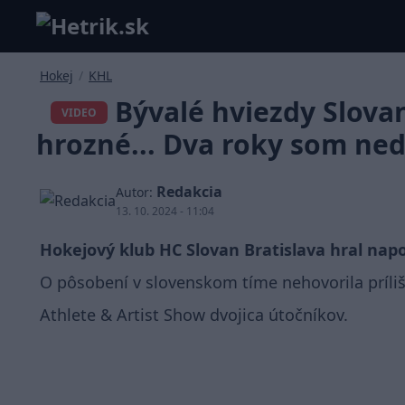
Hokej
/
KHL
Bývalé hviezdy Slovan
VIDEO
hrozné... Dva roky som ned
Redakcia
Autor:
13. 10. 2024 - 11:04
Hokejový klub HC Slovan Bratislava hral nap
O pôsobení v slovenskom tíme nehovorila príl
Athlete & Artist Show dvojica útočníkov.