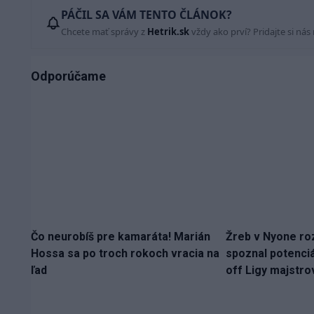
PÁČIL SA VÁM TENTO ČLÁNOK?
Chcete mať správy z
Hetrik.sk
vždy ako prví? Pridajte si nás
Odporúčame
Čo neurobíš pre kamaráta! Marián
Žreb v Nyone ro
Hossa sa po troch rokoch vracia na
spoznal potenciá
ľad
off Ligy majstro