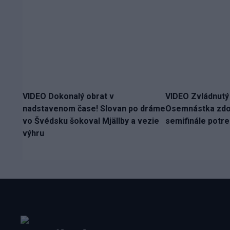
VIDEO Dokonalý obrat v
VIDEO Zvládnutý
nadstavenom čase! Slovan po dráme
Osemnástka zdol
vo Švédsku šokoval Mjällby a vezie
semifinále potr
výhru