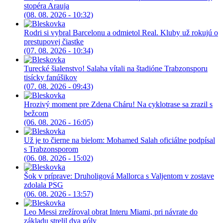
stopéra Arauja
(08. 08. 2026 - 10:32)
Rodri si vybral Barcelonu a odmietol Real. Kluby už rokujú o
prestupovej čiastke
(07. 08. 2026 - 10:34)
Turecké šialenstvo! Salaha vítali na štadióne Trabzonsporu
tisícky fanúšikov
(07. 08. 2026 - 09:43)
Hrozivý moment pre Zdena Cháru! Na cyklotrase sa zrazil s
bežcom
(06. 08. 2026 - 16:05)
Už je to čierne na bielom: Mohamed Salah oficiálne podpísal
s Trabzonsporom
(06. 08. 2026 - 15:02)
Šok v príprave: Druholigová Mallorca s Valjentom v zostave
zdolala PSG
(06. 08. 2026 - 13:57)
Leo Messi zrežíroval obrat Interu Miami, pri návrate do
základu strelil dva góly