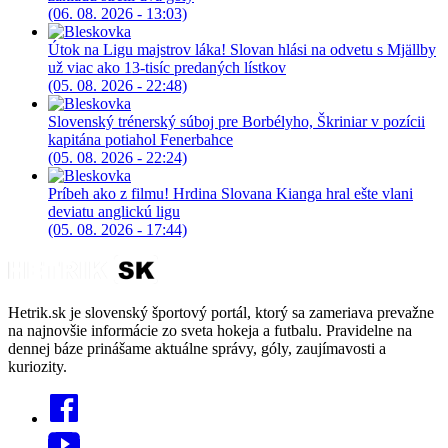
(06. 08. 2026 - 13:03)
Útok na Ligu majstrov láka! Slovan hlási na odvetu s Mjällby
už viac ako 13-tisíc predaných lístkov
(05. 08. 2026 - 22:48)
Slovenský trénerský súboj pre Borbélyho, Škriniar v pozícii
kapitána potiahol Fenerbahce
(05. 08. 2026 - 22:24)
Príbeh ako z filmu! Hrdina Slovana Kianga hral ešte vlani
deviatu anglickú ligu
(05. 08. 2026 - 17:44)
Hetrik.sk je slovenský športový portál, ktorý sa zameriava prevažne
na najnovšie informácie zo sveta hokeja a futbalu. Pravidelne na
dennej báze prinášame aktuálne správy, góly, zaujímavosti a
kuriozity.