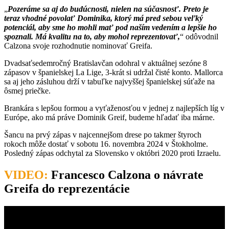
Pozeráme sa aj do budúcnosti, nielen na súčasnosť. Preto je
teraz vhodné povolať Dominika, ktorý má pred sebou veľký
potenciál, aby sme ho mohli mať pod naším vedením a lepšie ho
spoznali. Má kvalitu na to, aby mohol reprezentovať,
odôvodnil
Calzona svoje rozhodnutie nominovať Greifa.
Dvadsaťsedemročný Bratislavčan odohral v aktuálnej sezóne 8
zápasov v španielskej La Lige, 3-krát si udržal čisté konto. Mallorca
sa aj jeho zásluhou drží v tabuľke najvyššej španielskej súťaže na
ôsmej priečke.
Brankára s lepšou formou a vyťaženosťou v jednej z najlepších líg v
Európe, ako má práve Dominik Greif, budeme hľadať iba márne.
Šancu na prvý zápas v najcennejšom drese po takmer štyroch
rokoch môže dostať v sobotu 16. novembra 2024 v Štokholme.
Posledný zápas odchytal za Slovensko v októbri 2020 proti Izraelu.
VIDEO:
Francesco Calzona o návrate
Greifa do reprezentácie