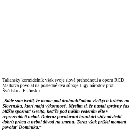
Taliansky kormidelník však svoje slová prehodnotil a oporu RCD
Mallorca povolal na posledné dva súboje Ligy národov proti
Švédsku a Estónsku.
Stále som tvrdil, že máme pod drobnohľadom všetkých hráčov na
Slovensku, ktorí majú výkonnosť. Myslím si, že nastal správny čas
bližšie spoznať Greifa, keďže pod naším vedením ešte v
reprezentácii nebol. Doteraz povolávaní brankári vždy odviedli
dobrú prácu a nebol dôvod na zmenu. Teraz však prišiel moment
povolať Dominika.