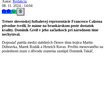
Autor:
Redakcia
08. 11. 2024 - 14:04
Tréner slovenskej futbalovej reprezentácie Francesco Calzona
pôvodne tvrdil, že máme na brankárskom poste dostatok
kvality. Dominik Greif v jeho začiatkoch pri národnom tíme
nechytával.
Doposiaľ patrila medzi stabilných členov tímu trojica Martin
Dúbravka, Marek Rodák a Henrich Ravas. Prvého menovaného na
poslednom zraze z dôvodu zranenia zastúpil Dominik Takáč.