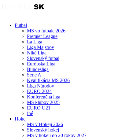
Futbal
MS vo futbale 2026
Premier League
La Liga
Liga Majstrov
Niké Liga
Slovenský futbal
Európska Liga
Bundesliga
Serie A
Kvalifikácia MS 2026
Liga Národov
EURO 2024
Konferenčná liga
MS klubov 2025
EURO U21
Iné
Hokej
MS v Hokeji 2026
Slovenský hokej
MS v hokeji do 20 rokov 2027