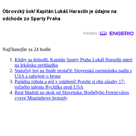
Obrovský šok! Kapitán Lukáš Haraslín je údajne na
odchode zo Sparty Praha
Najčítanejšie za 24 hodín
Kluby sa dohodli. Kapitán Sparty Praha Lukáš Haraslín mieri
na lekársku prehliadku
Statočný boj na finále nestačil: Slovenská osemnástka padla s
USA a zabojuje o bronz
Parádna robota a gól v oslabení! Pozrite si oba zásahy 17-
ročného talentu Rychlíka proti USA
Real Madrid na skok od Slovenska: Borbélyho Ferencváros
vyzve Mourinhove hviezdy