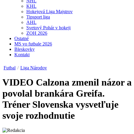
NHL
KHL
Hokejová Liga Majstrov
Tipsport liga
AHL
Svetový Pohár v hokeji
ZOH 2026
Ostatné
MS vo futbale 2026
Bleskovky
Kontakt
Futbal
/
Liga Národov
VIDEO
Calzona zmenil názor a
povolal brankára Greifa.
Tréner Slovenska vysvetľuje
svoje rozhodnutie