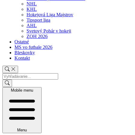
NHL
KHL
Hokejová Liga Majstrov
Tipsport liga
AHL
Svetový Pohár v hokeji
ZOH 2026
Ostatné
MS vo futbale 2026
Bleskovky
Kontakt
Mobile menu
Menu