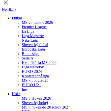
Hetrik.sk
Futbal
MS vo futbale 2026
Premier League
La Liga
Liga Majstrov
Niké Liga
Slovenský futbal
Európska Liga
Bundesliga
Serie A
Kvalifikácia MS 2026
Liga Národov
EURO 2024
Konferenčná liga
MS klubov 2025
EURO U21
Iné
Hokej
MS v Hokeji 2026
Slovenský hokej
MS v hokeji do 20 rokov 2027