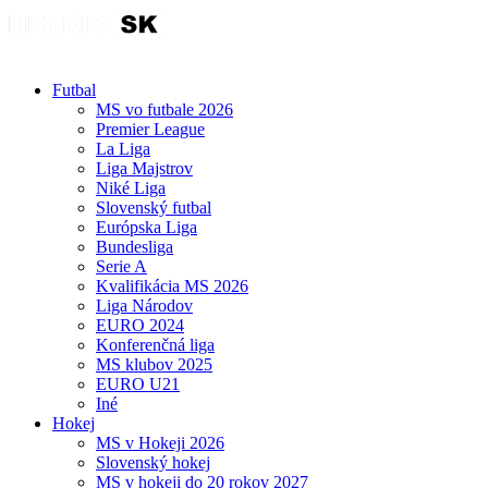
Futbal
MS vo futbale 2026
Premier League
La Liga
Liga Majstrov
Niké Liga
Slovenský futbal
Európska Liga
Bundesliga
Serie A
Kvalifikácia MS 2026
Liga Národov
EURO 2024
Konferenčná liga
MS klubov 2025
EURO U21
Iné
Hokej
MS v Hokeji 2026
Slovenský hokej
MS v hokeji do 20 rokov 2027