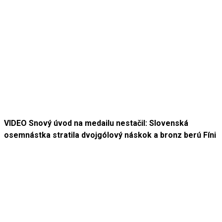
VIDEO Snový úvod na medailu nestačil: Slovenská
osemnástka stratila dvojgólový náskok a bronz berú Fíni