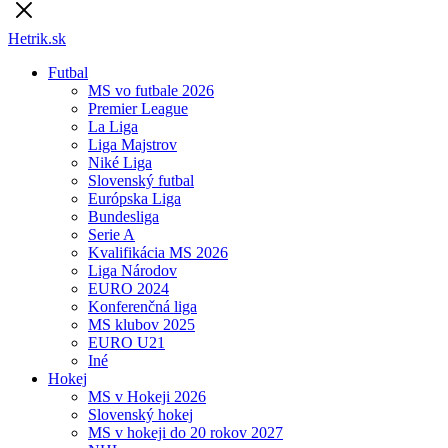
Hetrik.sk
Futbal
MS vo futbale 2026
Premier League
La Liga
Liga Majstrov
Niké Liga
Slovenský futbal
Európska Liga
Bundesliga
Serie A
Kvalifikácia MS 2026
Liga Národov
EURO 2024
Konferenčná liga
MS klubov 2025
EURO U21
Iné
Hokej
MS v Hokeji 2026
Slovenský hokej
MS v hokeji do 20 rokov 2027