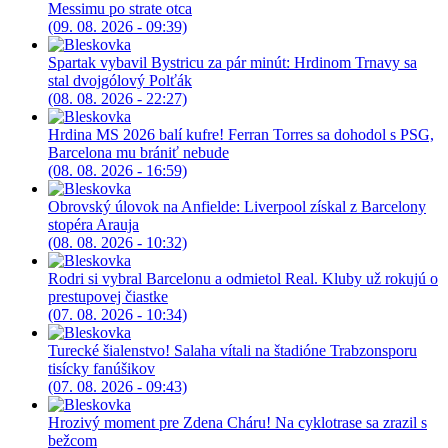
Messimu po strate otca
(09. 08. 2026 - 09:39)
Spartak vybavil Bystricu za pár minút: Hrdinom Trnavy sa
stal dvojgólový Polťák
(08. 08. 2026 - 22:27)
Hrdina MS 2026 balí kufre! Ferran Torres sa dohodol s PSG,
Barcelona mu brániť nebude
(08. 08. 2026 - 16:59)
Obrovský úlovok na Anfielde: Liverpool získal z Barcelony
stopéra Arauja
(08. 08. 2026 - 10:32)
Rodri si vybral Barcelonu a odmietol Real. Kluby už rokujú o
prestupovej čiastke
(07. 08. 2026 - 10:34)
Turecké šialenstvo! Salaha vítali na štadióne Trabzonsporu
tisícky fanúšikov
(07. 08. 2026 - 09:43)
Hrozivý moment pre Zdena Cháru! Na cyklotrase sa zrazil s
bežcom