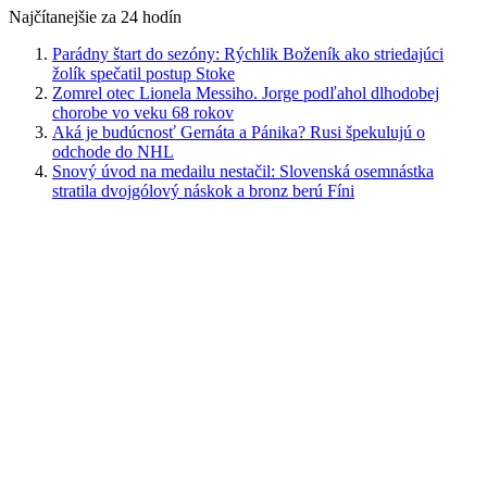
Najčítanejšie za 24 hodín
Parádny štart do sezóny: Rýchlik Boženík ako striedajúci
žolík spečatil postup Stoke
Zomrel otec Lionela Messiho. Jorge podľahol dlhodobej
chorobe vo veku 68 rokov
Aká je budúcnosť Gernáta a Pánika? Rusi špekulujú o
odchode do NHL
Snový úvod na medailu nestačil: Slovenská osemnástka
stratila dvojgólový náskok a bronz berú Fíni