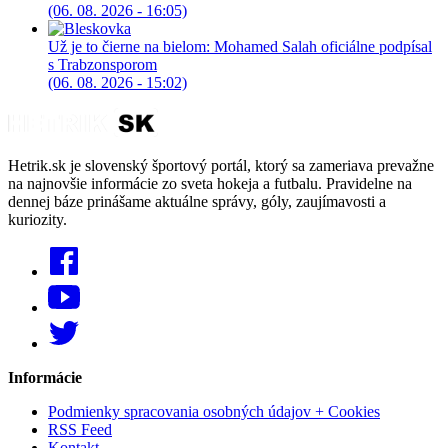
(06. 08. 2026 - 16:05)
Už je to čierne na bielom: Mohamed Salah oficiálne podpísal
s Trabzonsporom
(06. 08. 2026 - 15:02)
Hetrik.sk je slovenský športový portál, ktorý sa zameriava prevažne
na najnovšie informácie zo sveta hokeja a futbalu. Pravidelne na
dennej báze prinášame aktuálne správy, góly, zaujímavosti a
kuriozity.
Informácie
Podmienky spracovania osobných údajov + Cookies
RSS Feed
Kontakt