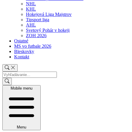
NHL
KHL
Hokejová Liga Majstrov
Tipsport liga
AHL
Svetový Pohár v hokeji
ZOH 2026
Ostatné
MS vo futbale 2026
Bleskovky
Kontakt
Mobile menu
Menu