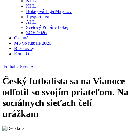
NHL
KHL
Hokejová Liga Majstrov
Tipsport liga
AHL
Svetový Pohár v hokeji
ZOH 2026
Ostatné
MS vo futbale 2026
Bleskovky
Kontakt
Futbal
/
Serie A
Český futbalista sa na Vianoce
odfotil so svojím priateľom. Na
sociálnych sieťach čelí
urážkam