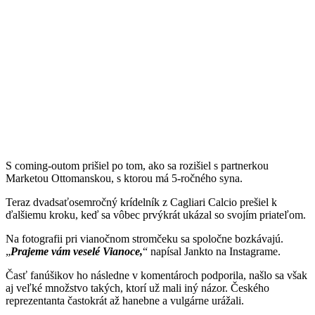
S coming-outom prišiel po tom, ako sa rozišiel s partnerkou
Marketou Ottomanskou, s ktorou má 5-ročného syna.
Teraz dvadsaťosemročný krídelník z Cagliari Calcio prešiel k
ďalšiemu kroku, keď sa vôbec prvýkrát ukázal so svojím priateľom.
Na fotografii pri vianočnom stromčeku sa spoločne bozkávajú.
Prajeme vám veselé Vianoce,
napísal Jankto na Instagrame.
Časť fanúšikov ho následne v komentároch podporila, našlo sa však
aj veľké množstvo takých, ktorí už mali iný názor. Českého
reprezentanta častokrát až hanebne a vulgárne urážali.