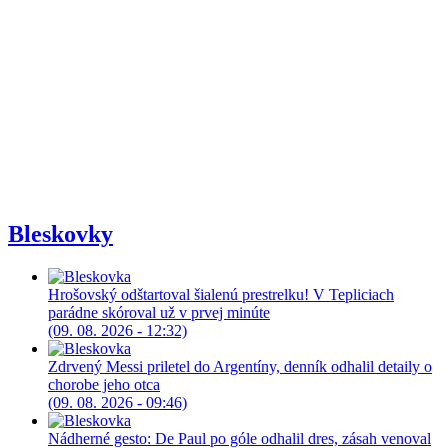
Bleskovky
Hrošovský odštartoval šialenú prestrelku! V Tepliciach
parádne skóroval už v prvej minúte
(09. 08. 2026 - 12:32)
Zdrvený Messi priletel do Argentíny, denník odhalil detaily o
chorobe jeho otca
(09. 08. 2026 - 09:46)
Nádherné gesto: De Paul po góle odhalil dres, zásah venoval