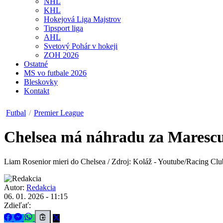
NHL
KHL
Hokejová Liga Majstrov
Tipsport liga
AHL
Svetový Pohár v hokeji
ZOH 2026
Ostatné
MS vo futbale 2026
Bleskovky
Kontakt
Futbal
/
Premier League
Chelsea má náhradu za Marescu
Liam Rosenior mieri do Chelsea / Zdroj: Koláž - Youtube/Racing Clu
Autor:
Redakcia
06. 01. 2026 - 11:15
Zdieľať: