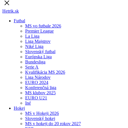
Hetrik.sk
Futbal
MS vo futbale 2026
Premier League
La Liga
Liga Majstrov
Niké Liga
Slovenský futbal
Európska Liga
Bundesliga
Serie A
Kvalifikácia MS 2026
Liga Národov
EURO 2024
Konferenčná liga
MS klubov 2025
EURO U21
Iné
Hokej
MS v Hokeji 2026
Slovenský hokej
MS v hokeji do 20 rokov 2027