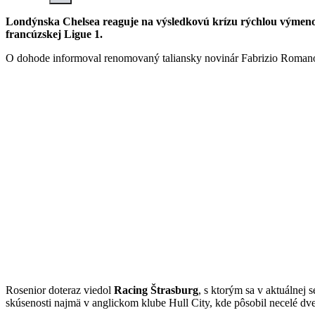
Londýnska Chelsea reaguje na výsledkovú krízu rýchlou výmenou
francúzskej Ligue 1.
O dohode informoval renomovaný taliansky novinár Fabrizio Romano.
Rosenior doteraz viedol
Racing Štrasburg
, s ktorým sa v aktuálnej 
skúsenosti najmä v anglickom klube Hull City, kde pôsobil necelé dv