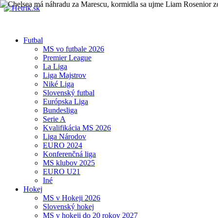
Futbal
MS vo futbale 2026
Premier League
La Liga
Liga Majstrov
Niké Liga
Slovenský futbal
Európska Liga
Bundesliga
Serie A
Kvalifikácia MS 2026
Liga Národov
EURO 2024
Konferenčná liga
MS klubov 2025
EURO U21
Iné
Hokej
MS v Hokeji 2026
Slovenský hokej
MS v hokeji do 20 rokov 2027