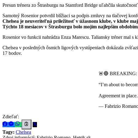
Presun trénera zo Štrasburgu na Stamford Bridge uľahčila skutočnos
Samotný Rosenior potvrdil blížiaci sa podpis zmluvy na tlačovej konf
Chelsea je neuveriteľná príležitosť v úžasnom klube, v klube m
Týchto 18 mesiacov v Štrasburgu bolo mojím najlepším obdobím
Rosenior vo funkcii nahrádza Enza Marescu. Taliansky tréner mal s 
Chelsea v posledných ôsmich ligových vystúpeniach dokázala zvíťaziť 
17 bodov.
🚨🔵 BREAKING: Lia
“I’m about to becom
Agreement in place
— Fabrizio Roman
Zdieľať:
Tagy:
Chelsea
Zdroj informácií:
Fabrizio Romano, Hetrik.sk