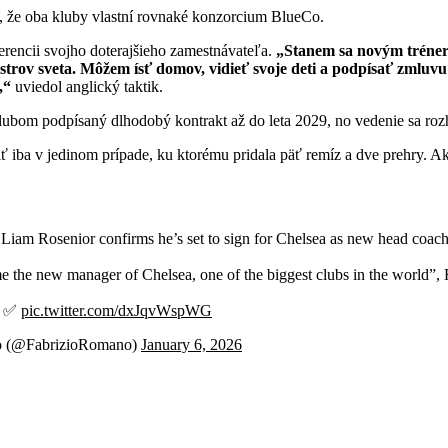
ť, že oba kluby vlastní rovnaké konzorcium BlueCo.
erencii svojho doterajšieho zamestnávateľa.
„Stanem sa novým tréner
ajstrov sveta. Môžem ísť domov, vidieť svoje deti a podpísať zmlu
,“
uviedol anglický taktik.
klubom podpísaný dlhodobý kontrakt až do leta 2029, no vedenie sa ro
iba v jedinom prípade, ku ktorému pridala päť remíz a dve prehry. Aktuá
m Rosenior confirms he’s set to sign for Chelsea as new head coach
e the new manager of Chelsea, one of the biggest clubs in the world”,
. ✅
pic.twitter.com/dxJqvWspWG
o (@FabrizioRomano)
January 6, 2026