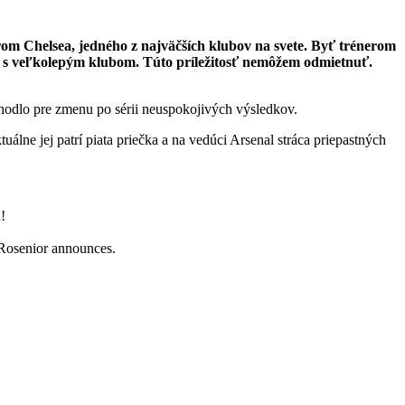
om Chelsea, jedného z najväčších klubov na svete. Byť trénerom
vu s veľkolepým klubom. Túto príležitosť nemôžem odmietnuť.
zhodlo pre zmenu po sérii neuspokojivých výsledkov.
lne jej patrí piata priečka a na vedúci Arsenal stráca priepastných
!
 Rosenior announces.