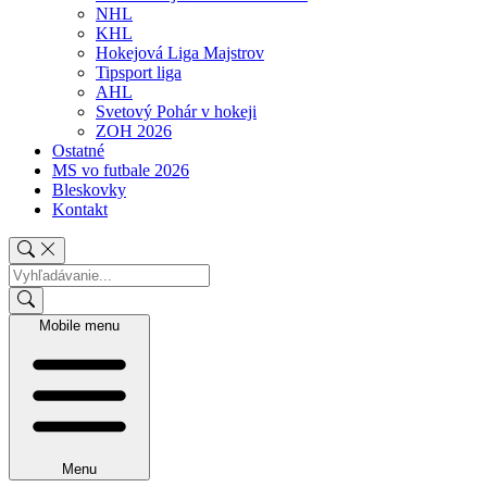
NHL
KHL
Hokejová Liga Majstrov
Tipsport liga
AHL
Svetový Pohár v hokeji
ZOH 2026
Ostatné
MS vo futbale 2026
Bleskovky
Kontakt
Mobile menu
Menu