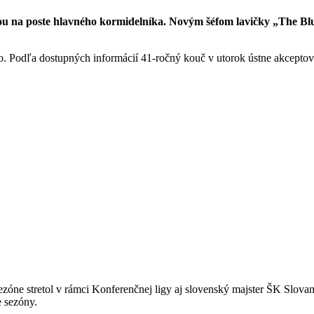
 na poste hlavného kormidelníka. Novým šéfom lavičky „The Blue
 Podľa dostupných informácií 41-ročný kouč v utorok ústne akceptov
sezóne stretol v rámci Konferenčnej ligy aj slovenský majster ŠK Slova
e sezóny.