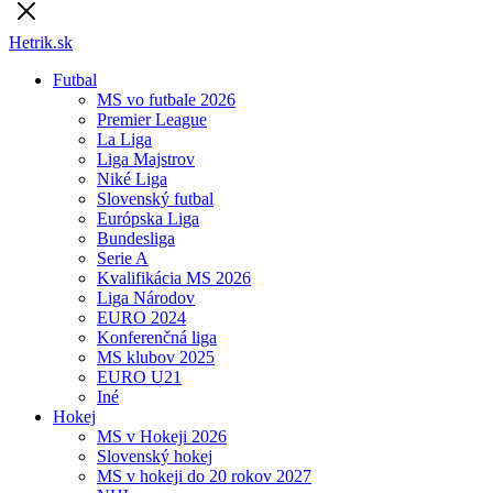
Hetrik.sk
Futbal
MS vo futbale 2026
Premier League
La Liga
Liga Majstrov
Niké Liga
Slovenský futbal
Európska Liga
Bundesliga
Serie A
Kvalifikácia MS 2026
Liga Národov
EURO 2024
Konferenčná liga
MS klubov 2025
EURO U21
Iné
Hokej
MS v Hokeji 2026
Slovenský hokej
MS v hokeji do 20 rokov 2027