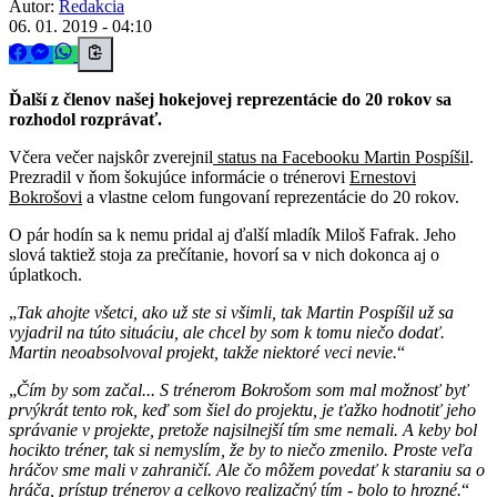
Autor:
Redakcia
06. 01. 2019 - 04:10
Ďalší z členov našej hokejovej reprezentácie do 20 rokov sa
rozhodol rozprávať.
Včera večer najskôr zverejnil
status na Facebooku Martin Pospíšil
.
Prezradil v ňom šokujúce informácie o trénerovi
Ernestovi
Bokrošovi
a vlastne celom fungovaní reprezentácie do 20 rokov.
O pár hodín sa k nemu pridal aj ďalší mladík Miloš Fafrak. Jeho
slová taktiež stoja za prečítanie, hovorí sa v nich dokonca aj o
úplatkoch.
Tak ahojte všetci, ako už ste si všimli, tak Martin Pospíšil už sa
vyjadril na túto situáciu, ale chcel by som k tomu niečo dodať.
Martin neoabsolvoval projekt, takže niektoré veci nevie.
Čím by som začal... S trénerom Bokrošom som mal možnosť byť
prvýkrát tento rok, keď som šiel do projektu, je ťažko hodnotiť jeho
správanie v projekte, pretože najsilnejší tím sme nemali. A keby bol
hocikto tréner, tak si nemyslím, že by to niečo zmenilo. Proste veľa
hráčov sme mali v zahraničí. Ale čo môžem povedať k staraniu sa o
hráča, prístup trénerov a celkovo realizačný tím - bolo to hrozné.