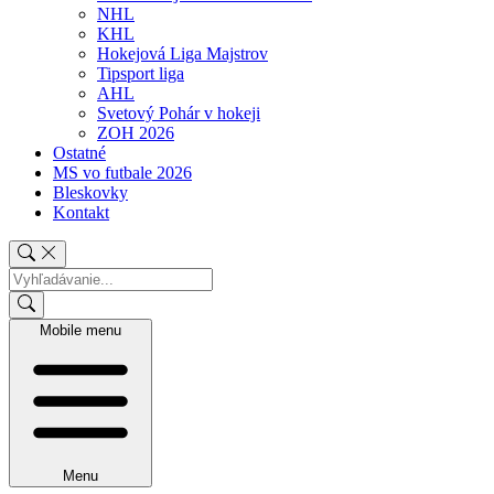
NHL
KHL
Hokejová Liga Majstrov
Tipsport liga
AHL
Svetový Pohár v hokeji
ZOH 2026
Ostatné
MS vo futbale 2026
Bleskovky
Kontakt
Mobile menu
Menu