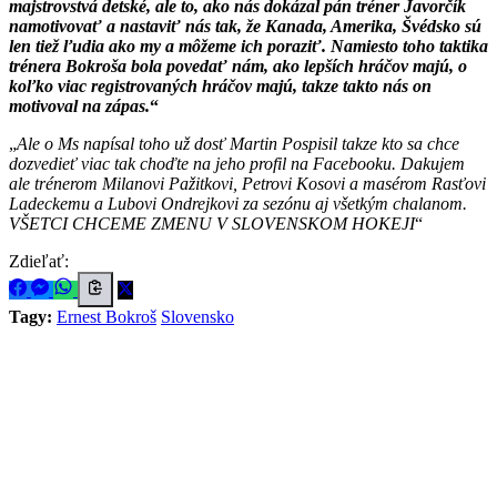
majstrovstvá detské, ale to, ako nás dokázal pán tréner Javorčík
namotivovať a nastaviť nás tak, že Kanada, Amerika, Švédsko sú
len tiež ľudia ako my a môžeme ich poraziť. Namiesto toho taktika
trénera Bokroša bola povedať nám, ako lepších hráčov majú, o
koľko viac registrovaných hráčov majú, takze takto nás on
motivoval na zápas.
Ale o Ms napísal toho už dosť Martin Pospisil takze kto sa chce
dozvedieť viac tak choďte na jeho profil na Facebooku. Dakujem
ale trénerom Milanovi Pažitkovi, Petrovi Kosovi a masérom Rasťovi
Ladeckemu a Lubovi Ondrejkovi za sezónu aj všetkým chalanom.
VŠETCI CHCEME ZMENU V SLOVENSKOM HOKEJI
Zdieľať:
Tagy:
Ernest Bokroš
Slovensko