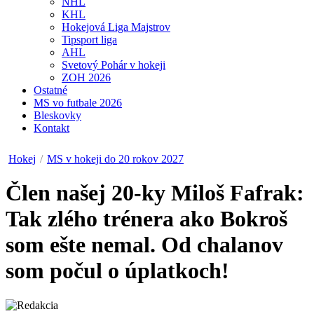
NHL
KHL
Hokejová Liga Majstrov
Tipsport liga
AHL
Svetový Pohár v hokeji
ZOH 2026
Ostatné
MS vo futbale 2026
Bleskovky
Kontakt
Hokej
/
MS v hokeji do 20 rokov 2027
Člen našej 20-ky Miloš Fafrak:
Tak zlého trénera ako Bokroš
som ešte nemal. Od chalanov
som počul o úplatkoch!