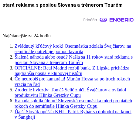
stará reklama s posilou Slovana a trénerom Tourém
Najčítanejšie za 24 hodín
Zvládnutý kľúčový krok! Osemnástka zdolala Švajčiarov, na
semifinále potrebuje pomoc favorita
Šialená náhoda alebo osud? Našla sa 11 rokov stará reklama s
posilou Slovana a trénerom Tourém
OFICIÁLNE: Real Madrid rozbil bank. Z Lipska prichádza
najdrahšia posila v klubovej histórii
Čo neurobíš pre kamaráta! Marián Hossa sa po troch rokoch
vracia na ľad
Zrodenie hviezdy: Tomáš Selič zničil Švajčiarov a ovládol
produktivitu Hlinka Gretzky Cupu
Kanada splnila úlohu! Slovenská osemnástka mieri po piatich
rokoch do semifinále Hlinka Gretzky Cupu
Ďalší Slovák opúšťa KHL. Patrik Rybár sa dohodol na konci
v Šanghaji