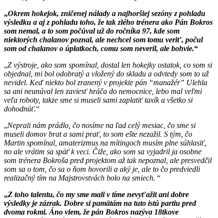
Okrem hokejok, zničenej nálady a najhoršiej sezóny z pohladu
výsledku a aj z pohladu toho, že tak zlého trénera ako Pán Bokros
som nemal, a to som počúval už do ročníka 97, kde som
niektorých chalanov poznal, ale nechcel som tomu veriť, počul
som od chalanov o úplatkoch, comu som neveril, ale bohvie.
Z výstroje, ako som spomínal, dostal len hokejky ostatok, co som si
objednal, mi bol odobratý a vložený do skladu a odvtedy som to už
nevidel. Keď niekto bol zranený v projekte pán “manažér” Ulehla
sa ani neunúval len zaviesť hráča do nemocnice, lebo mal veľmi
veľa roboty, takze sme si museli sami zaplatiť taxík a všetko si
dohodnúť.
Neprali nám prádlo, čo nosíme na ľad celý mesiac, čo sme si
museli domov brat a sami prať, to som ešte nezažil. S tým, čo
Martin spomínal, amaterizmus na mítingoch musím plne súhlasiť,
no ale vrátim sa späť k veci. Čiže, ako som sa vyjadril ja osobne
som trénera Bokroša pred projektom až tak nepoznal, ale presvedčil
som sa o tom, čo sa o ňom hovorili a aký je, ale to čo predviedli
realizačný tím na Majstrovstvách bolo na smiech.
Z toho talentu, čo my sme mali v tíme nevyťažit ani dobre
výsledky je zázrak. Dobre si pamätám na tuto istú partiu pred
dvoma rokmi. Áno viem, že pán Bokros nazýva 18tkove