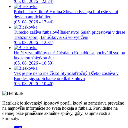
(05. 08. 2026 - 22:24)
Príbeh ako z filmu! Hrdina Slovana Kianga hral ešte vlani
deviatu anglickú ligu
(05. 08. 2026 - 17:44)
Turecko zažíva futbalové šialenstvo! Salah pricestoval v drese
Trabzonsporu, fanúšikovia sú vo vytržení
(05. 08. 2026 - 12:31)
Hračky za milióny eur! Cristiano Ronaldo sa pochválil svojou
luxusnou zbierkou áut
(05. 08. 2026 - 10:59)
Vek je pre neho iba číslo! Štyridsaťročný Džeko zostáva v
Bundeslige, so Schalke predĺžil zmluvu
(05. 08. 2026 - 10:46)
Hetrik.sk je slovenský športový portál, ktorý sa zameriava prevažne
na najnovšie informácie zo sveta hokeja a futbalu. Pravidelne na
dennej báze prinášame aktuálne správy, góly, zaujímavosti a
kuriozity.