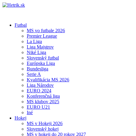
Futbal
MS vo futbale 2026
Premier League
La Liga
Liga Majstrov
Niké Liga
Slovenský futbal
Európska Liga
Bundesliga
Serie A
Kvalifikácia MS 2026
Liga Národov
EURO 2024
Konferenčná liga
MS klubov 2025
EURO U21
Iné
Hokej
MS v Hokeji 2026
Slovenský hokej
MS v hokeji do 20 rokov 2027