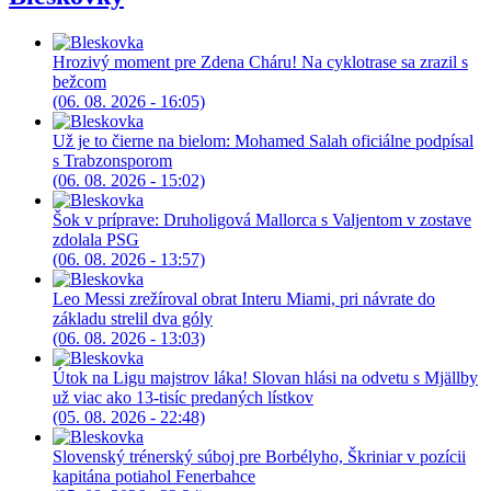
Hrozivý moment pre Zdena Cháru! Na cyklotrase sa zrazil s
bežcom
(06. 08. 2026 - 16:05)
Už je to čierne na bielom: Mohamed Salah oficiálne podpísal
s Trabzonsporom
(06. 08. 2026 - 15:02)
Šok v príprave: Druholigová Mallorca s Valjentom v zostave
zdolala PSG
(06. 08. 2026 - 13:57)
Leo Messi zrežíroval obrat Interu Miami, pri návrate do
základu strelil dva góly
(06. 08. 2026 - 13:03)
Útok na Ligu majstrov láka! Slovan hlási na odvetu s Mjällby
už viac ako 13-tisíc predaných lístkov
(05. 08. 2026 - 22:48)
Slovenský trénerský súboj pre Borbélyho, Škriniar v pozícii
kapitána potiahol Fenerbahce