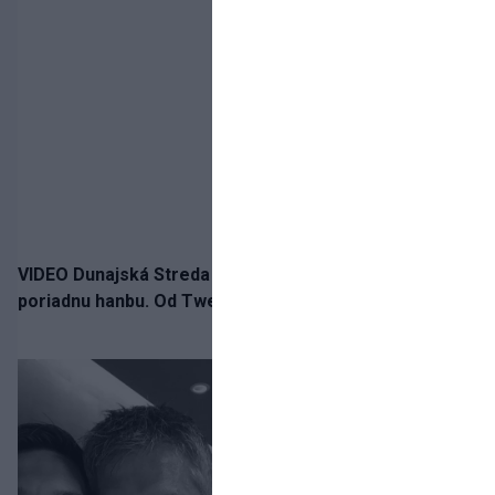
VIDEO Dunajská Streda si narobila v Holandsku
poriadnu hanbu. Od Twente inkasovala poltucet