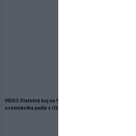
VIDEO Statočný boj na finále nestačil: Slovenská
osemnástka padla s USA a zabojuje o bronz