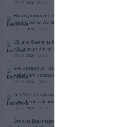
(07. 08. 2026 - 09:43)
Hrozivý moment pre Zdena Cháru! Na
cyklotrase sa zrazil s bežcom
(06. 08. 2026 - 16:05)
Už je to čierne na bielom: Mohamed Salah
oficiálne podpísal s Trabzonsporom
(06. 08. 2026 - 15:02)
Šok v príprave: Druholigová Mallorca s
Valjentom v zostave zdolala PSG
(06. 08. 2026 - 13:57)
Leo Messi zrežíroval obrat Interu Miami, pri
návrate do základu strelil dva góly
(06. 08. 2026 - 13:03)
Útok na Ligu majstrov láka! Slovan hlási na