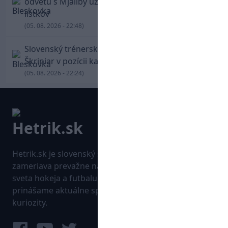
odvetu s Mjällby už viac ako 13-tisíc predaných
lístkov
(05. 08. 2026 - 22:48)
Slovenský trénerský súboj pre Borbélyho,
Škriniar v pozícii kapitána potiahol Fenerbahce
(05. 08. 2026 - 22:24)
Hetrik.sk je slovenský športový portál, ktorý sa
zameriava prevažne na najnovšie informácie zo
sveta hokeja a futbalu. Pravidelne na dennej báze
prinášame aktuálne správy, góly, zaujímavosti a
kuriozity.