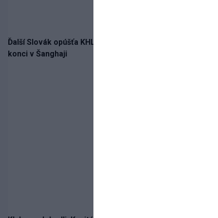
Ďalší Slovák opúšťa KHL. Patrik Rybár sa dohodol na
konci v Šanghaji