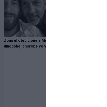
Zomrel otec Lionela Messiho. Jorge podľahol
dlhodobej chorobe vo veku 68 rokov