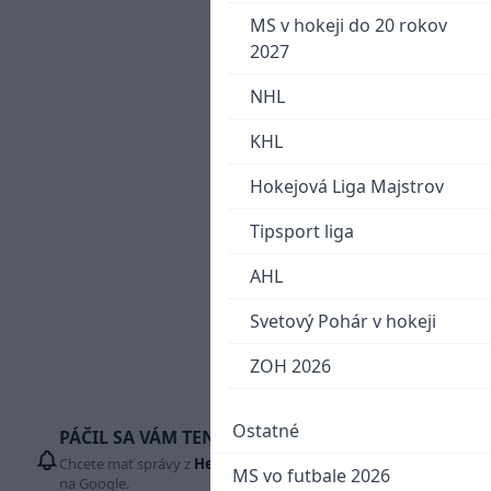
MS v hokeji do 20 rokov
2027
NHL
KHL
Hokejová Liga Majstrov
Tipsport liga
AHL
Svetový Pohár v hokeji
ZOH 2026
Ostatné
PÁČIL SA VÁM TENTO ČLÁNOK?
Chcete mať správy z
Hetrik.sk
vždy ako prví? Pridajte si nás
MS vo futbale 2026
na Google.