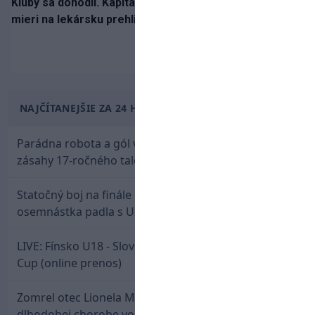
Kluby sa dohodli. Kapitán Sparty Praha Lukáš Haraslín
mieri na lekársku prehliadku
NAJČÍTANEJŠIE ZA 24 HODÍN
Parádna robota a gól v oslabení! Pozrite si oba
zásahy 17-ročného talentu Rychlíka proti USA
Statočný boj na finále nestačil: Slovenská
osemnástka padla s USA a zabojuje o bronz
LIVE: Fínsko U18 - Slovensko U18 / Hlinka-Gretzky
Cup (online prenos)
Zomrel otec Lionela Messiho. Jorge podľahol
dlhodobej chorobe vo veku 68 rokov