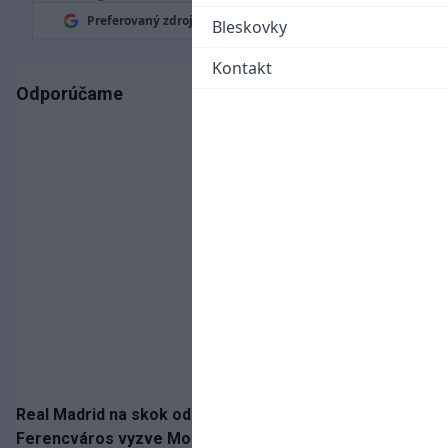
Preferovaný zdroj
Google News
Bleskovky
Kontakt
Odporúčame
Real Madrid na skok od Slovenska: Borbélyho
Ferencváros vyzve Mourinhove hviezdy