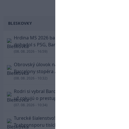
BLESKOVKY
Hrdina MS 2026 balí kufre! Ferran Torres sa
dohodol s PSG, Barcelona mu brániť nebude
(08. 08. 2026 - 16:59)
Obrovský úlovok na Anfielde: Liverpool získal z
Barcelony stopéra Arauja
(08. 08. 2026 - 10:32)
Rodri si vybral Barcelonu a odmietol Real. Kluby
už rokujú o prestupovej čiastke
(07. 08. 2026 - 10:34)
Turecké šialenstvo! Salaha vítali na štadióne
Trabzonsporu tisícky fanúšikov