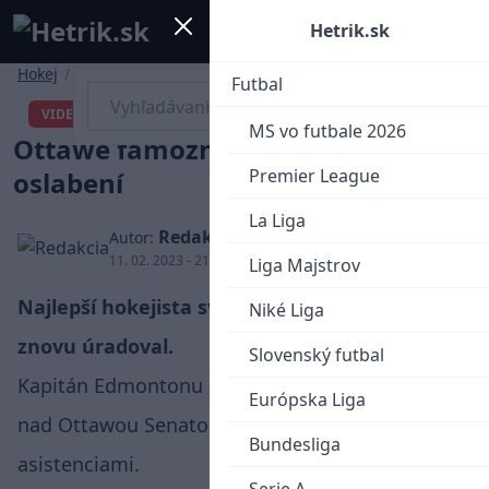
Mobile menu
Menu
Hetrik.sk
Hokej
/
NHL
Futbal
Connor McDavid ohúril proti
VIDEO
MS vo futbale 2026
Ottawe famóznou asistenciou v
Premier League
oslabení
La Liga
Redakcia
Autor:
11. 02. 2023 - 21:45
Liga Majstrov
Najlepší hokejista sveta Connor McDavid
Niké Liga
znovu úradoval.
Slovenský futbal
Kapitán Edmontonu Oilers prispel k triumfu 6:3
Európska Liga
nad Ottawou Senators gólom a dvoma
Bundesliga
asistenciami.