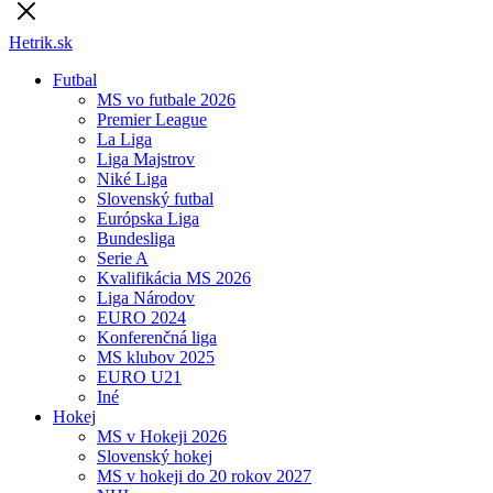
Hetrik.sk
Futbal
MS vo futbale 2026
Premier League
La Liga
Liga Majstrov
Niké Liga
Slovenský futbal
Európska Liga
Bundesliga
Serie A
Kvalifikácia MS 2026
Liga Národov
EURO 2024
Konferenčná liga
MS klubov 2025
EURO U21
Iné
Hokej
MS v Hokeji 2026
Slovenský hokej
MS v hokeji do 20 rokov 2027