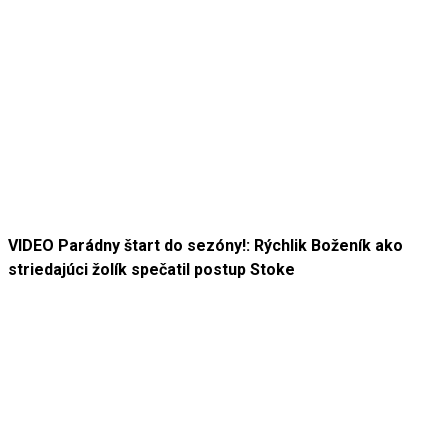
VIDEO Parádny štart do sezóny!: Rýchlik Boženík ako
striedajúci žolík spečatil postup Stoke