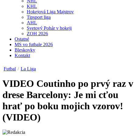
NHL
KHL
Hokejová Liga Majstrov
Tipsport liga
AHL
Svetový Pohár v hokeji
ZOH 2026
Ostatné
MS vo futbale 2026
Bleskovky
Kontakt
Futbal
/
La Liga
VIDEO
Coutinho po prvý raz v
drese Barcelony: Je mi cťou
hrať po boku mojich vzorov!
(VIDEO)