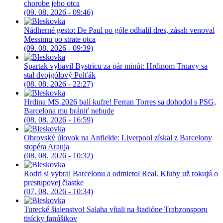
chorobe jeho otca
(09. 08. 2026 - 09:46)
Nádherné gesto: De Paul po góle odhalil dres, zásah venoval
Messimu po strate otca
(09. 08. 2026 - 09:39)
Spartak vybavil Bystricu za pár minút: Hrdinom Trnavy sa
stal dvojgólový Polťák
(08. 08. 2026 - 22:27)
Hrdina MS 2026 balí kufre! Ferran Torres sa dohodol s PSG,
Barcelona mu brániť nebude
(08. 08. 2026 - 16:59)
Obrovský úlovok na Anfielde: Liverpool získal z Barcelony
stopéra Arauja
(08. 08. 2026 - 10:32)
Rodri si vybral Barcelonu a odmietol Real. Kluby už rokujú o
prestupovej čiastke
(07. 08. 2026 - 10:34)
Turecké šialenstvo! Salaha vítali na štadióne Trabzonsporu
tisícky fanúšikov