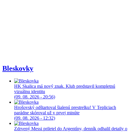
Bleskovky
HK Skalica má nový znak. Klub predstavil kompletnú
vizuálnu identitu
(09. 08. 2026 - 20:56)
Hrošovský odštartoval šialenú prestrelku! V Tepliciach
parádne skóroval už v prvej minúte
(09. 08. 2026 - 12:32)
Zdrvený Messi priletel do Argentíny, denník odhalil detaily o