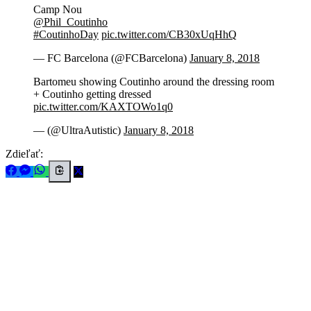
Camp Nou
@Phil_Coutinho
#CoutinhoDay
pic.twitter.com/CB30xUqHhQ
— FC Barcelona (@FCBarcelona)
January 8, 2018
Bartomeu showing Coutinho around the dressing room
+ Coutinho getting dressed
pic.twitter.com/KAXTOWo1q0
— (@UltraAutistic)
January 8, 2018
Zdieľať: