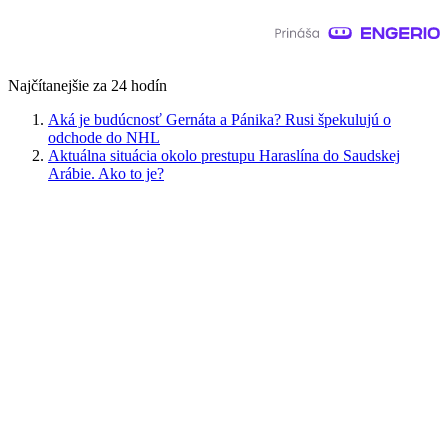
Najčítanejšie za 24 hodín
Aká je budúcnosť Gernáta a Pánika? Rusi špekulujú o
odchode do NHL
Aktuálna situácia okolo prestupu Haraslína do Saudskej
Arábie. Ako to je?