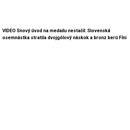
VIDEO Snový úvod na medailu nestačil: Slovenská
osemnástka stratila dvojgólový náskok a bronz berú Fíni