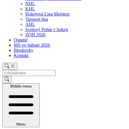
NHL
KHL
Hokejová Liga Majstrov
Tipsport liga
AHL
Svetový Pohár v hokeji
ZOH 2026
Ostatné
MS vo futbale 2026
Bleskovky
Kontakt
Mobile menu
Menu