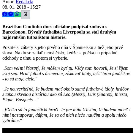
Autor:
Redakcia
08. 01. 2018 - 15:27
Brazílčan Coutinho dnes oficiálne podpísal zmluvu s
Barcelonou. Bývalý futbalista Liverpoolu sa stal druhým
najdrahším futbalistom histórie.
Pozrite si zábery z jeho prvého dňa v Španielsku a tiež jeho prvé
slová. Na drese zatiaľ nemá číslo, kedže si počká na prípadné
odchody z tímu a potom si vyberie.
Som veľmi šťastný, že môžem byť tu. Vždy som hovoril, že si žijem
svoj sen. Hrať futbal s úsmevom, získavať tituly, tešiť hrou fanúšikov
- to sú moje ciele.
Je neuveriteľné, že budem mať okolo samé futbalové idoly, hráčov
s takou skvelou históriou ako sú Leo (Messi), Luis (Suarez), Iniesta,
Pique, Busquets...
Všetko sú to fantastickí hráči. Je pre mňa šťastím, že budem môcť s
nimi nastupovať, dúfam, že sa od nich niečo naučím a spolu niečo
vyhráme.