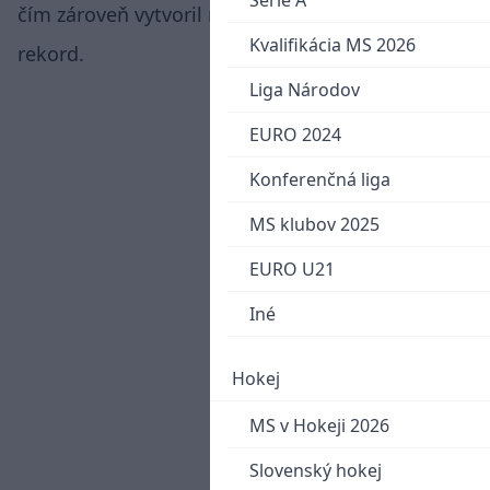
Serie A
čím zároveň vytvoril nový historický národný
Kvalifikácia MS 2026
rekord.
Liga Národov
EURO 2024
Konferenčná liga
MS klubov 2025
EURO U21
Iné
Hokej
MS v Hokeji 2026
Slovenský hokej