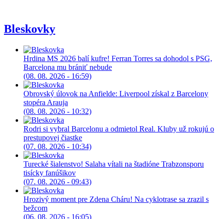
Bleskovky
Hrdina MS 2026 balí kufre! Ferran Torres sa dohodol s PSG,
Barcelona mu brániť nebude
(08. 08. 2026 - 16:59)
Obrovský úlovok na Anfielde: Liverpool získal z Barcelony
stopéra Arauja
(08. 08. 2026 - 10:32)
Rodri si vybral Barcelonu a odmietol Real. Kluby už rokujú o
prestupovej čiastke
(07. 08. 2026 - 10:34)
Turecké šialenstvo! Salaha vítali na štadióne Trabzonsporu
tisícky fanúšikov
(07. 08. 2026 - 09:43)
Hrozivý moment pre Zdena Cháru! Na cyklotrase sa zrazil s
bežcom
(06. 08. 2026 - 16:05)