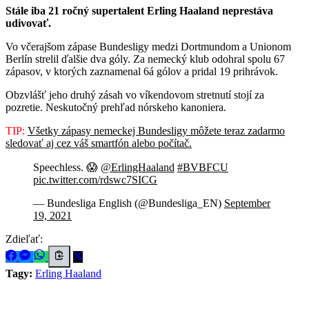
Stále iba 21 ročný supertalent Erling Haaland neprestáva
udivovať.
Vo včerajšom zápase Bundesligy medzi Dortmundom a Unionom
Berlín strelil ďalšie dva góly. Za nemecký klub odohral spolu 67
zápasov, v ktorých zaznamenal 6á gólov a pridal 19 prihrávok.
Obzvlášť jeho druhý zásah vo víkendovom stretnutí stojí za
pozretie. Neskutočný prehľad nórskeho kanoniera.
TIP:
Všetky zápasy nemeckej Bundesligy môžete teraz zadarmo
sledovať aj cez váš smartfón alebo počítač.
Speechless. 😱
@ErlingHaaland
#BVBFCU
pic.twitter.com/rdswc7SICG
— Bundesliga English (@Bundesliga_EN)
September
19, 2021
Zdieľať:
Tagy:
Erling Haaland