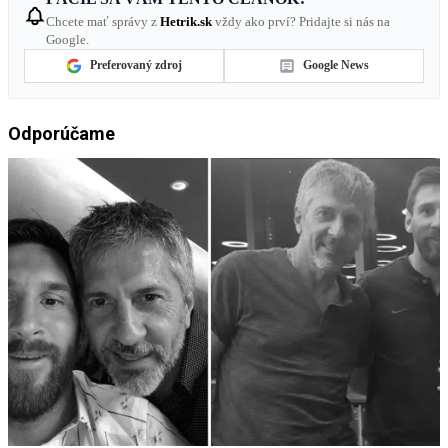
Chcete mať správy z
Hetrik.sk
vždy ako prví? Pridajte si nás na
Google.
Preferovaný zdroj
Google News
Odporúčame