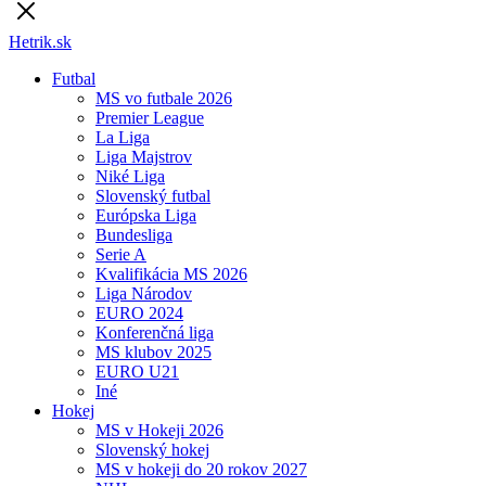
Hetrik.sk
Futbal
MS vo futbale 2026
Premier League
La Liga
Liga Majstrov
Niké Liga
Slovenský futbal
Európska Liga
Bundesliga
Serie A
Kvalifikácia MS 2026
Liga Národov
EURO 2024
Konferenčná liga
MS klubov 2025
EURO U21
Iné
Hokej
MS v Hokeji 2026
Slovenský hokej
MS v hokeji do 20 rokov 2027