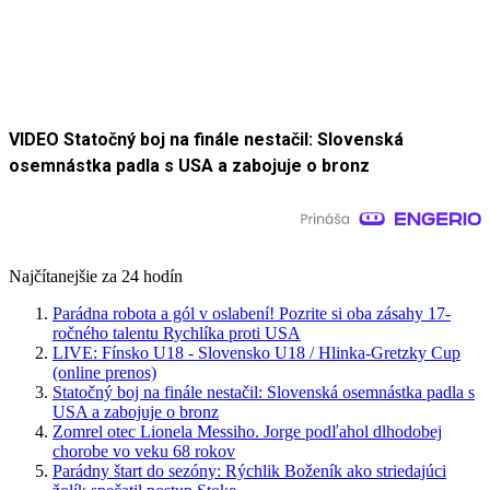
VIDEO Statočný boj na finále nestačil: Slovenská
osemnástka padla s USA a zabojuje o bronz
Najčítanejšie za 24 hodín
Parádna robota a gól v oslabení! Pozrite si oba zásahy 17-
ročného talentu Rychlíka proti USA
LIVE: Fínsko U18 - Slovensko U18 / Hlinka-Gretzky Cup
(online prenos)
Statočný boj na finále nestačil: Slovenská osemnástka padla s
USA a zabojuje o bronz
Zomrel otec Lionela Messiho. Jorge podľahol dlhodobej
chorobe vo veku 68 rokov
Parádny štart do sezóny: Rýchlik Boženík ako striedajúci