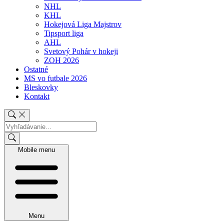
NHL
KHL
Hokejová Liga Majstrov
Tipsport liga
AHL
Svetový Pohár v hokeji
ZOH 2026
Ostatné
MS vo futbale 2026
Bleskovky
Kontakt
Mobile menu
Menu