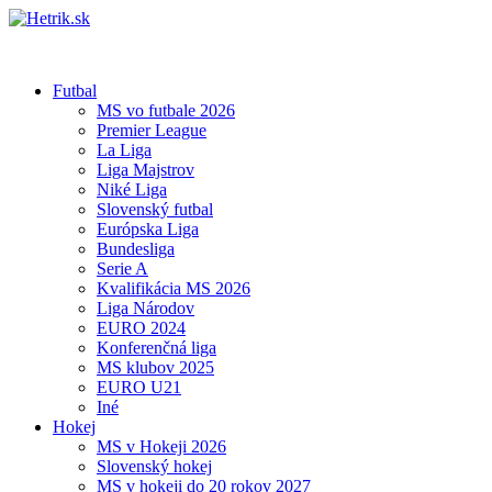
Futbal
MS vo futbale 2026
Premier League
La Liga
Liga Majstrov
Niké Liga
Slovenský futbal
Európska Liga
Bundesliga
Serie A
Kvalifikácia MS 2026
Liga Národov
EURO 2024
Konferenčná liga
MS klubov 2025
EURO U21
Iné
Hokej
MS v Hokeji 2026
Slovenský hokej
MS v hokeji do 20 rokov 2027