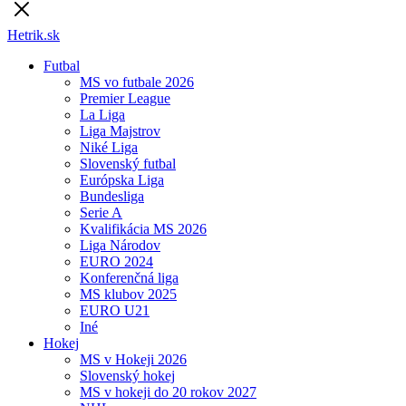
Hetrik.sk
Futbal
MS vo futbale 2026
Premier League
La Liga
Liga Majstrov
Niké Liga
Slovenský futbal
Európska Liga
Bundesliga
Serie A
Kvalifikácia MS 2026
Liga Národov
EURO 2024
Konferenčná liga
MS klubov 2025
EURO U21
Iné
Hokej
MS v Hokeji 2026
Slovenský hokej
MS v hokeji do 20 rokov 2027