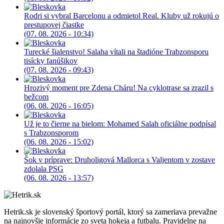
Rodri si vybral Barcelonu a odmietol Real. Kluby už rokujú o
prestupovej čiastke
(07. 08. 2026 - 10:34)
Turecké šialenstvo! Salaha vítali na štadióne Trabzonsporu
tisícky fanúšikov
(07. 08. 2026 - 09:43)
Hrozivý moment pre Zdena Cháru! Na cyklotrase sa zrazil s
bežcom
(06. 08. 2026 - 16:05)
Už je to čierne na bielom: Mohamed Salah oficiálne podpísal
s Trabzonsporom
(06. 08. 2026 - 15:02)
Šok v príprave: Druholigová Mallorca s Valjentom v zostave
zdolala PSG
(06. 08. 2026 - 13:57)
Hetrik.sk je slovenský športový portál, ktorý sa zameriava prevažne
na najnovšie informácie zo sveta hokeja a futbalu. Pravidelne na