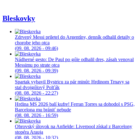
Bleskovky
Zdrvený Messi priletel do Argentíny, denník odhalil detaily o
chorobe jeho otca
(09. 08. 2026 - 09:46)
Nádherné gesto: De Paul po góle odhalil dres, zásah venoval
Messimu po strate otca
(09. 08. 2026 - 09:39)
Spartak vybavil Bystricu za pár minút: Hrdinom Trnavy sa
stal dvojgólový Polťák
(08. 08. 2026 - 22:27)
Hrdina MS 2026 balí kufre! Ferran Torres sa dohodol s PSG,
Barcelona mu brániť nebude
(08. 08. 2026 - 16:59)
Obrovský úlovok na Anfielde: Liverpool získal z Barcelony
stopéra Arauja
(08. 08. 2026 - 10:32)