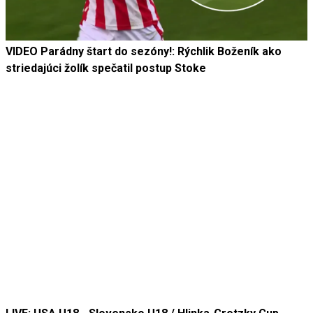
VIDEO Parádny štart do sezóny!: Rýchlik Boženík ako
striedajúci žolík spečatil postup Stoke