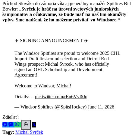
Príchod Slováka do zámoria víta aj generálny manažér Spitfires Bill
Bowler:
„Svrček je hráč na úrovni svetových juniorských
šampionátov a očakávame, že bude mať na náš tím okamžitý
vplyv. Sme nadšení, že ho môžeme privítať vo Windsore.“
✈️ SIGNING ANNOUNCEMENT ✈️
The Windsor Spitfires are proud to welcome 2025 CHL
Import Draft first-round selection and Detroit Red
Wings prospect Michal Svrcek, who has officially
signed an OHL Scholarship and Development
Agreement!
Welcome to Windsor, Michal!
Details:…
pic.twitter.com/rEu6Vvl6Jq
— Windsor Spitfires (@SpitsHockey)
June 11, 2026
Zdieľať:
Tagy:
Michal Svrček