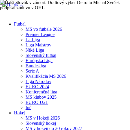
Futbal
MS vo futbale 2026
Premier League
La Liga
Liga Majstrov
Niké Liga
Slovenský futbal
Európska Liga
Bundesliga
Serie A
Kvalifikácia MS 2026
Liga Národov
EURO 2024
Konferenčná liga
MS klubov 2025
EURO U21
Iné
Hokej
MS v Hokeji 2026
Slovenský hokej
MS v hokeji do 20 rokov 2027