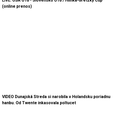
LIVE: USA U18 - Slovensko U18 / Hlinka-Gretzky Cup
(online prenos)
VIDEO Dunajská Streda si narobila v Holandsku poriadnu
hanbu. Od Twente inkasovala poltucet