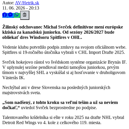
Autor:
AV/Hetrik.sk
11. 06. 2026 - 20:13
Žilinský odchovanec Michal Svrček definitívne mení európske
klziská za kanadskú juniorku. Od sezóny 2026/2027 bude
obliekať dres Windsoru Spitfires v OHL.
Vedenie klubu potvrdilo podpis zmluvy na svojom oficiálnom webe.
Spitfires si 19-ročného útočníka vybrali v CHL Import Drafte 2025.
Svrček hokejovo rástol vo švédskom systéme organizácie Brynäs IF.
V uplynulej sezóne pendloval medzi tamojšou juniorkou, prvým
tímom v najvyššej SHL a vyskúšal si aj hosťovanie v druholigovom
Västerås IK.
Nechýbal ani v drese Slovenska na posledných juniorských
majstrovstvách sveta.
„Som nadšený, z tohto kroku sa veľmi teším a už sa neviem
dočkať,“
uviedol Svrček bezprostredne po podpise.
Talentovaného krídelníka si ešte v roku 2025 na drafte NHL vybral
Detroit Red Wings vo 4. kole z celkového 119. miesta.