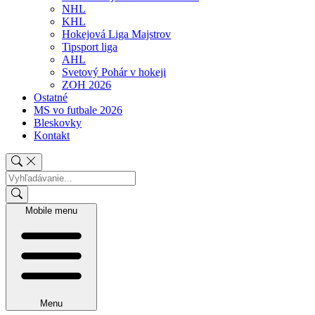
NHL
KHL
Hokejová Liga Majstrov
Tipsport liga
AHL
Svetový Pohár v hokeji
ZOH 2026
Ostatné
MS vo futbale 2026
Bleskovky
Kontakt
Mobile menu
Menu