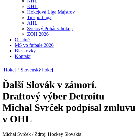
NHL
KHL
Hokejová Liga Majstrov
Tipsport liga
AHL
Svetový Pohár v hokeji
ZOH 2026
Ostatné
MS vo futbale 2026
Bleskovky
Kontakt
Hokej
/
Slovenský hokej
Ďalší Slovák v zámorí.
Draftový výber Detroitu
Michal Svrček podpísal zmluvu
v OHL
Michal Svrček / Zdroj: Hockey Slovakia