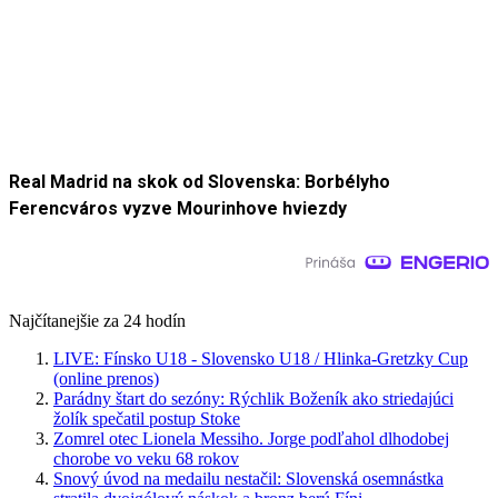
Real Madrid na skok od Slovenska: Borbélyho
Ferencváros vyzve Mourinhove hviezdy
Najčítanejšie za 24 hodín
LIVE: Fínsko U18 - Slovensko U18 / Hlinka-Gretzky Cup
(online prenos)
Parádny štart do sezóny: Rýchlik Boženík ako striedajúci
žolík spečatil postup Stoke
Zomrel otec Lionela Messiho. Jorge podľahol dlhodobej
chorobe vo veku 68 rokov
Snový úvod na medailu nestačil: Slovenská osemnástka