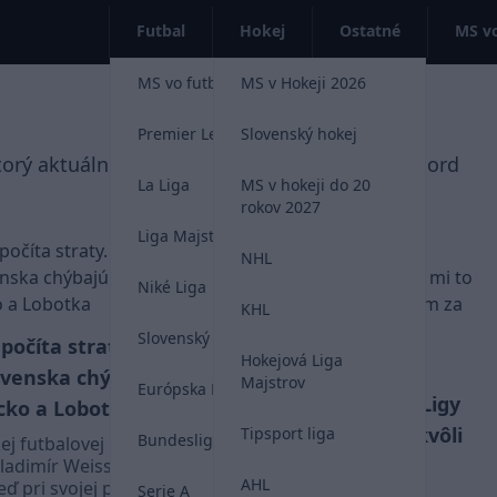
Futbal
Hokej
Ostatné
MS vo
MS vo futbale 2026
MS v Hokeji 2026
Premier League
Slovenský hokej
orý aktuálne hráva v holanskej lige za Feyenoord
La Liga
MS v hokeji do 20
rokov 2027
Liga Majstrov
NHL
Niké Liga
KHL
Slovenský futbal
počíta straty. V
Hokejová Liga
Emotívne slová
VIDEO
ovenska chýbajú
Majstrov
Európska Liga
Hancka po vypadnutí z Ligy
ncko a Lobotka
majstrov: Je mi to ľúto kvôli
Tipsport liga
Bundesliga
ej futbalovej
Griezmannovi, mám za
ladimír Weiss
AHL
ď pri svojej prvej
Serie A