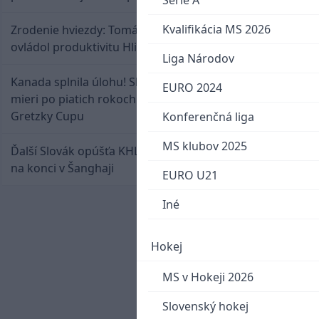
Serie A
Kvalifikácia MS 2026
Zrodenie hviezdy: Tomáš Selič zničil Švajčiarov a
ovládol produktivitu Hlinka Gretzky Cupu
Liga Národov
Kanada splnila úlohu! Slovenská osemnástka
EURO 2024
mieri po piatich rokoch do semifinále Hlinka
Gretzky Cupu
Konferenčná liga
MS klubov 2025
Ďalší Slovák opúšťa KHL. Patrik Rybár sa dohodol
na konci v Šanghaji
EURO U21
Iné
Hokej
MS v Hokeji 2026
Slovenský hokej