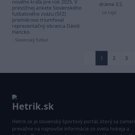
nového kráľa pre rok 2025. V
dráme 3:2.
prestížnej ankete Slovenského
La Liga
futbalového zväzu (SFZ)
premiérovo triumfoval
reprezentačný obranca Dávid
Hancko.
Slovenský futbal
«
1
2
3
Hetrik.sk je slovenský športový portál, ktorý sa zamer
prevažne na najnovšie informácie zo sveta hokeja a