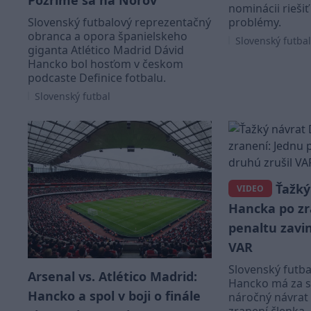
Pozrime sa na Nórov
nominácii rieši
Slovenský futbalový reprezentačný
problémy.
obranca a opora španielskeho
Slovenský futbal
giganta Atlético Madrid Dávid
Hancko bol hosťom v českom
podcaste Definice fotbalu.
Slovenský futbal
Ťažký
VIDEO
Hancka po zr
penaltu zavin
VAR
Slovenský futb
Arsenal vs. Atlético Madrid:
Hancko má za 
Hancko a spol v boji o finále
náročný návrat 