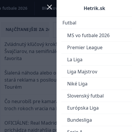
Hetrik.sk
 futbale 2026
Bleskovky
Kontakt
Futbal
NAJČÍTANEJŠIE ZA 24 HODÍN
MS vo futbale 2026
Zvládnutý kľúčový krok! Osemnástka zdolala
Premier League
Švajčiarov, na semifinále potrebuje pomoc
favorita
La Liga
Liga Majstrov
Šialená náhoda alebo osud? Našla sa 11 rokov
stará reklama s posilou Slovana a trénerom
Niké Liga
Tourém
Slovenský futbal
Čo neurobíš pre kamaráta! Marián Hossa sa po
Európska Liga
troch rokoch vracia na ľad
Bundesliga
OFICIÁLNE: Real Madrid rozbil bank. Z Lipska
prichádza najdrahšia posila v klubovej histórii