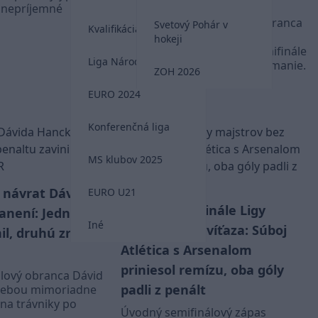
sebou ťažké mesiace
ť nepríjemné
Slovenský reprezentačný obranca
Svetový Pohár v
Kvalifikácia MS 2026
Dávid Hancko neskrýval po
hokeji
utorňajšom vypadnutí v semifinále
Liga Národov
Ligy majstrov obrovské sklamanie.
ZOH 2026
Liga Majstrov
EURO 2024
Konferenčná liga
MS klubov 2025
 návrat Dávida
EURO U21
Semifinále Ligy
VIDEO
anení: Jednu
Iné
majstrov bez víťaza: Súboj
il, druhú zrušil
Atlética s Arsenalom
priniesol remízu, oba góly
alový obranca Dávid
padli z penált
sebou mimoriadne
na trávniky po
Úvodný semifinálový zápas