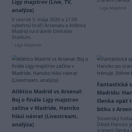
zranení členka.
Ligy majstrov (Live, TV,
Liga Majstrov
analýza)
V utorok 5. mája 2026 o 21:00
vybehnú hráči Arsenalu a Atlética
Madrid na trávnik Emirates
Stadium.
Liga Majstrov
Fantastická 
Atlético Madrid vs Arsenal:
Madridu: Han
Boj o finále Ligy majstrov
členka opäť t
začína v Madride, Hancko
bitku s Arse
hlási návrat (Livestream,
Slovenský futba
analýza)
Dávid Hancko j
zranení členka