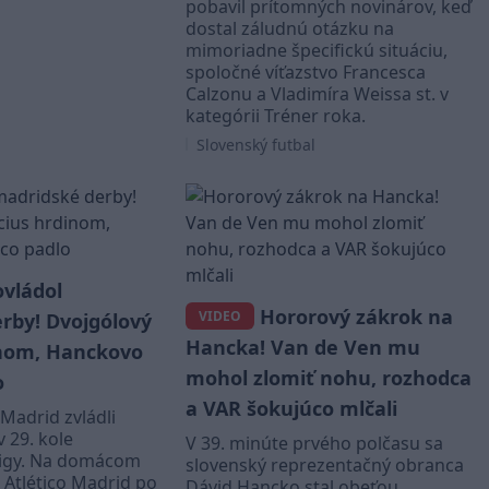
pobavil prítomných novinárov, keď
dostal záludnú otázku na
mimoriadne špecifickú situáciu,
spoločné víťazstvo Francesca
Calzonu a Vladimíra Weissa st. v
kategórii Tréner roka.
Slovenský futbal
ovládol
Hororový zákrok na
VIDEO
rby! Dvojgólový
Hancka! Van de Ven mu
inom, Hanckovo
mohol zlomiť nohu, rozhodca
o
a VAR šokujúco mlčali
 Madrid zvládli
 29. kole
V 39. minúte prvého polčasu sa
 Ligy. Na domácom
slovenský reprezentačný obranca
i Atlético Madrid po
Dávid Hancko stal obeťou