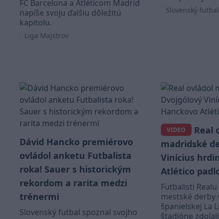
FC Barcelona a Atléticom Madrid
Slovenský futbal
napíše svoju ďalšiu dôležitú
kapitolu.
Liga Majstrov
Real 
VIDEO
Dávid Hancko premiérovo
madridské de
ovládol anketu Futbalista
Vinícius hrd
roka! Sauer s historickým
Atlético padl
rekordom a rarita medzi
Futbalisti Realu
trénermi
mestské derby v
španielskej La
Slovenský futbal spoznal svojho
štadióne zdolal