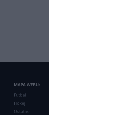
MAPA WEBU:
Futbal
Hokej
Ostatné