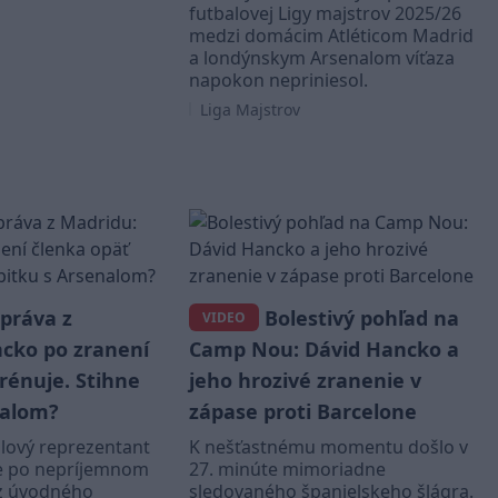
futbalovej Ligy majstrov 2025/26
medzi domácim Atléticom Madrid
a londýnskym Arsenalom víťaza
napokon nepriniesol.
Liga Majstrov
správa z
Bolestivý pohľad na
VIDEO
cko po zranení
Camp Nou: Dávid Hancko a
rénuje. Stihne
jeho hrozivé zranenie v
nalom?
zápase proti Barcelone
lový reprezentant
K nešťastnému momentu došlo v
e po nepríjemnom
27. minúte mimoriadne
 z úvodného
sledovaného španielskeho šlágra.