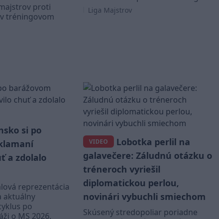
 majstrov proti
Liga Majstrov
 v tréningovom
nsko si po
Lobotka perlil na
VIDEO
klamaní
galavečere: Záludnú otázku o
ť a zdolalo
tréneroch vyriešil
diplomatickou perlou,
lová reprezentácia
novinári vybuchli smiechom
a aktuálny
cyklus po
Skúsený stredopoliar poriadne
áži o MS 2026.