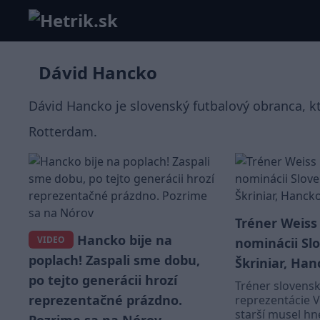
Dávid Hancko
Dávid Hancko je slovenský futbalový obranca, kt
Rotterdam.
Tréner Weiss 
Hancko bije na
VIDEO
nominácii Sl
poplach! Zaspali sme dobu,
Škriniar, Ha
po tejto generácii hrozí
Tréner slovensk
reprezentačné prázdno.
reprezentácie V
starší musel hne