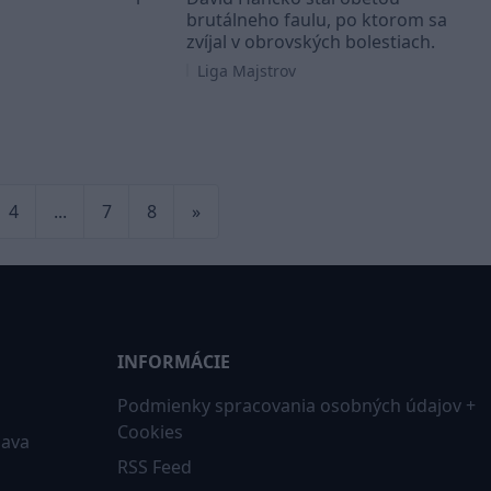
brutálneho faulu, po ktorom sa
zvíjal v obrovských bolestiach.
Liga Majstrov
4
...
7
8
»
INFORMÁCIE
Podmienky spracovania osobných údajov +
Cookies
iava
RSS Feed