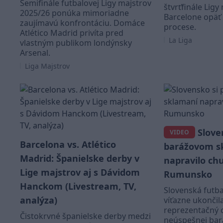
Semifinále futbalovej Ligy majstrov
štvrťfinále Ligy
2025/26 ponúka mimoriadne
Barcelone opäť
zaujímavú konfrontáciu. Domáce
procese.
Atlético Madrid privíta pred
La Liga
vlastným publikom londýnsky
Arsenal.
Liga Majstrov
Slove
VIDEO
Barcelona vs. Atlético
barážovom s
Madrid: Španielske derby v
napravilo chu
Lige majstrov aj s Dávidom
Rumunsko
Hanckom (Livestream, TV,
Slovenská futba
analýza)
víťazne ukončil
reprezentačný 
Čistokrvné španielske derby medzi
neúspešnej bar