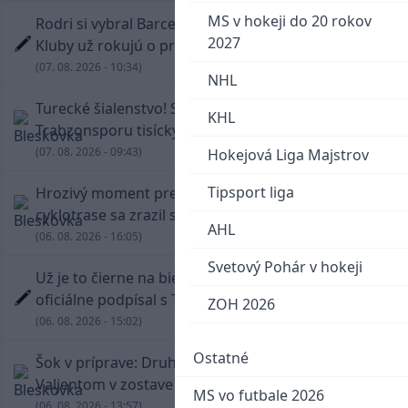
MS v hokeji do 20 rokov
Rodri si vybral Barcelonu a odmietol Real.
2027
Kluby už rokujú o prestupovej čiastke
(07. 08. 2026 - 10:34)
NHL
Turecké šialenstvo! Salaha vítali na štadióne
KHL
Trabzonsporu tisícky fanúšikov
(07. 08. 2026 - 09:43)
Hokejová Liga Majstrov
Tipsport liga
Hrozivý moment pre Zdena Cháru! Na
cyklotrase sa zrazil s bežcom
AHL
(06. 08. 2026 - 16:05)
Svetový Pohár v hokeji
Už je to čierne na bielom: Mohamed Salah
oficiálne podpísal s Trabzonsporom
ZOH 2026
(06. 08. 2026 - 15:02)
Ostatné
Šok v príprave: Druholigová Mallorca s
Valjentom v zostave zdolala PSG
MS vo futbale 2026
(06. 08. 2026 - 13:57)