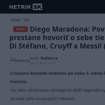
Futbal
/
Iné
Diego Maradona: Pove
VIDEO
prestane hovoriť o sebe tie 
Di Stéfano, Cruyff a Messi!
Redakcia
Autor:
19. 12. 2017 - 15:32
Cristiano Ronaldo nedávno po zisku 5. zlatej 
histórie.
Na tieto slová teraz zareagoval ďalší legendárn
sa však jeho slová páčiť nebudú.