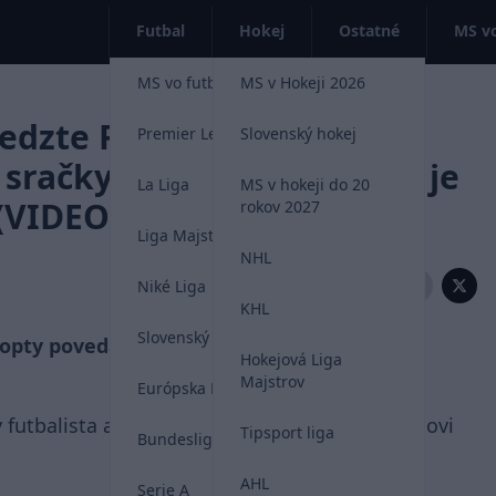
Futbal
Hokej
Ostatné
MS vo
MS vo futbale 2026
MS v Hokeji 2026
dzte Ronaldovi, nech už
Premier League
Slovenský hokej
sračky. Najlepší v histórii je
La Liga
MS v hokeji do 20
 (VIDEO)
rokov 2027
Liga Majstrov
NHL
Zdieľať:
Niké Liga
KHL
Slovenský futbal
lopty povedal, že je najlepším futbalistom
Hokejová Liga
Majstrov
Európska Liga
y futbalista a to Diego Maradona. Portugalčanovi
Tipsport liga
Bundesliga
AHL
Serie A