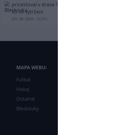
pricestoval v drese Trabzonsporu, fanúšikovia
sú vo vytržení
(05. 08. 2026 - 12:31)
MAPA WEBU:
Futbal
Hokej
Ostatné
Bleskovky