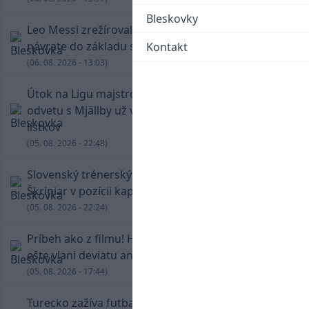
Bleskovky
Leo Messi zrežíroval obrat Interu Miami, pri
návrate do základu strelil dva góly
Kontakt
(06. 08. 2026 - 13:03)
Útok na Ligu majstrov láka! Slovan hlási na
odvetu s Mjällby už viac ako 13-tisíc predaných
lístkov
(05. 08. 2026 - 22:48)
Slovenský trénerský súboj pre Borbélyho,
Škriniar v pozícii kapitána potiahol Fenerbahce
(05. 08. 2026 - 22:24)
Príbeh ako z filmu! Hrdina Slovana Kianga hral
ešte vlani deviatu anglickú ligu
(05. 08. 2026 - 17:44)
Turecko zažíva futbalové šialenstvo! Salah