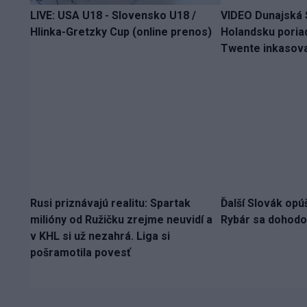
LIVE: USA U18 - Slovensko U18 /
VIDEO Dunajská S
Hlinka-Gretzky Cup (online prenos)
Holandsku poria
Twente inkasova
Rusi priznávajú realitu: Spartak
Ďalší Slovák opú
milióny od Ružičku zrejme neuvidí a
Rybár sa dohodol
v KHL si už nezahrá. Liga si
pošramotila povesť