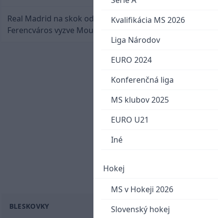
Serie A
Real Madrid na skok od Slovenska: Borbélyho
Kvalifikácia MS 2026
Ferencváros vyzve Mourinhove hviezdy
Liga Národov
EURO 2024
Konferenčná liga
MS klubov 2025
EURO U21
Iné
Hokej
MS v Hokeji 2026
BLESKOVKY
Slovenský hokej