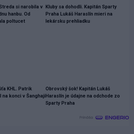
treda si narobila v
Kluby sa dohodli. Kapitán Sparty
dnu hanbu. Od
Praha Lukáš Haraslín mieri na
la poltucet
lekársku prehliadku
šťa KHL. Patrik
Obrovský šok! Kapitán Lukáš
 na konci v Šanghaji
Haraslín je údajne na odchode zo
Sparty Praha