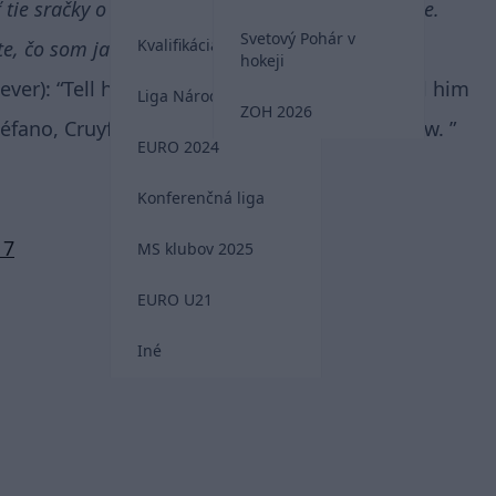
e sračky o tom, že je najlepší futbalista histórie.
Svetový Pohár v
Kvalifikácia MS 2026
ete, čo som ja osobne kedy videl.
hokeji
ver): “Tell him to quit fucking around. Go tell him
Liga Národov
ZOH 2026
fano, Cruyff, Messi are the greatest that I saw. ”
EURO 2024
Konferenčná liga
17
MS klubov 2025
EURO U21
Iné