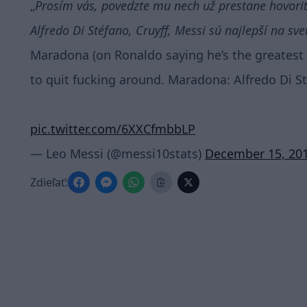
Prosím vás, povedzte mu nech už prestane hovoriť ti
Alfredo Di Stéfano, Cruyff, Messi sú najlepší na sv
Maradona (on Ronaldo saying he’s the greatest e
to quit fucking around. Maradona: Alfredo Di Sté
pic.twitter.com/6XXCfmbbLP
— Leo Messi (@messi10stats)
December 15, 20
Zdieľať: