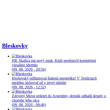
Bleskovky
HK Skalica má nový znak. Klub predstavil kompletnú
vizuálnu identitu
(09. 08. 2026 - 20:56)
Hrošovský odštartoval šialenú prestrelku! V Tepliciach
parádne skóroval už v prvej minúte
(09. 08. 2026 - 12:32)
Zdrvený Messi priletel do Argentíny, denník odhalil detaily o
chorobe jeho otca
(09. 08. 2026 - 09:46)