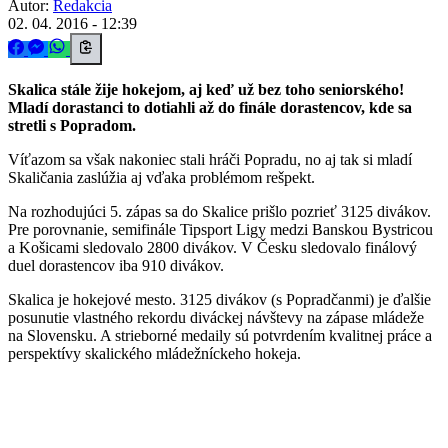
Autor:
Redakcia
02. 04. 2016 - 12:39
Skalica stále žije hokejom, aj keď už bez toho seniorského!
Mladí dorastanci to dotiahli až do finále dorastencov, kde sa
stretli s Popradom.
Víťazom sa však nakoniec stali hráči Popradu, no aj tak si mladí
Skaličania zaslúžia aj vďaka problémom rešpekt.
Na rozhodujúci 5. zápas sa do Skalice prišlo pozrieť 3125 divákov.
Pre porovnanie, semifinále Tipsport Ligy medzi Banskou Bystricou
a Košicami sledovalo 2800 divákov. V Česku sledovalo finálový
duel dorastencov iba 910 divákov.
Skalica je hokejové mesto. 3125 divákov (s Popradčanmi) je ďalšie
posunutie vlastného rekordu diváckej návštevy na zápase mládeže
na Slovensku. A strieborné medaily sú potvrdením kvalitnej práce a
perspektívy skalického mládežníckeho hokeja.