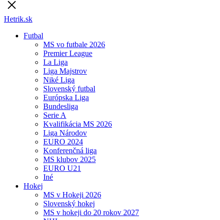
Hetrik.sk
Futbal
MS vo futbale 2026
Premier League
La Liga
Liga Majstrov
Niké Liga
Slovenský futbal
Európska Liga
Bundesliga
Serie A
Kvalifikácia MS 2026
Liga Národov
EURO 2024
Konferenčná liga
MS klubov 2025
EURO U21
Iné
Hokej
MS v Hokeji 2026
Slovenský hokej
MS v hokeji do 20 rokov 2027