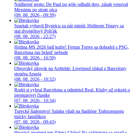
Nádherné gesto: De Paul po góle odhalil dres, zásah venoval
Messimu po strate otca
(09. 08. 2026 - 09:39)
Spartak vybavil Bystricu za pár minút: Hrdinom Trnavy sa
stal dvojgólový Polťák
(08. 08. 2026 - 22:27)
Hrdina MS 2026 balí kufre! Ferran Torres sa dohodol s PSG,
Barcelona mu brániť nebude
(08. 08. 2026 - 16:59)
Obrovský úlovok na Anfielde: Liverpool získal z Barcelony
stopéra Arauja
(08. 08. 2026 - 10:32)
Rodri si vybral Barcelonu a odmietol Real. Kluby už rokujú o
prestupovej čiastke
(07. 08. 2026 - 10:34)
Turecké šialenstvo! Salaha vítali na štadióne Trabzonsporu
tisícky fanúšikov
(07. 08. 2026 - 09:43)
Hrozivý moment pre Zdena Cháru! Na cyklotrase sa zrazil s