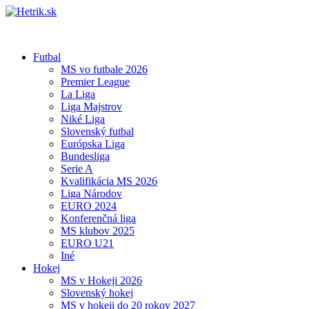
Futbal
MS vo futbale 2026
Premier League
La Liga
Liga Majstrov
Niké Liga
Slovenský futbal
Európska Liga
Bundesliga
Serie A
Kvalifikácia MS 2026
Liga Národov
EURO 2024
Konferenčná liga
MS klubov 2025
EURO U21
Iné
Hokej
MS v Hokeji 2026
Slovenský hokej
MS v hokeji do 20 rokov 2027