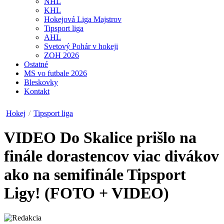
NHL
KHL
Hokejová Liga Majstrov
Tipsport liga
AHL
Svetový Pohár v hokeji
ZOH 2026
Ostatné
MS vo futbale 2026
Bleskovky
Kontakt
Hokej
/
Tipsport liga
VIDEO
Do Skalice prišlo na
finále dorastencov viac divákov
ako na semifinále Tipsport
Ligy! (FOTO + VIDEO)