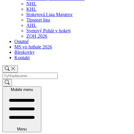
NHL
KHL
Hokejová Liga Majstrov
Tipsport liga
AHL
Svetový Pohár v hokeji
ZOH 2026
Ostatné
MS vo futbale 2026
Bleskovky
Kontakt
Mobile menu
Menu