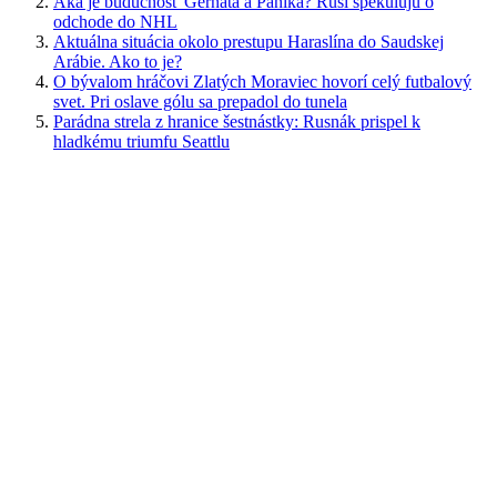
Aká je budúcnosť Gernáta a Pánika? Rusi špekulujú o
odchode do NHL
Aktuálna situácia okolo prestupu Haraslína do Saudskej
Arábie. Ako to je?
O bývalom hráčovi Zlatých Moraviec hovorí celý futbalový
svet. Pri oslave gólu sa prepadol do tunela
Parádna strela z hranice šestnástky: Rusnák prispel k
hladkému triumfu Seattlu