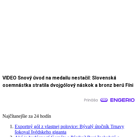
VIDEO Snový úvod na medailu nestačil: Slovenská
osemnástka stratila dvojgólový náskok a bronz berú Fíni
Najčítanejšie za 24 hodín
Exportný gól z vlastnej polovice: Bývalý útočník Trnavy
šokoval švédskeho giganta