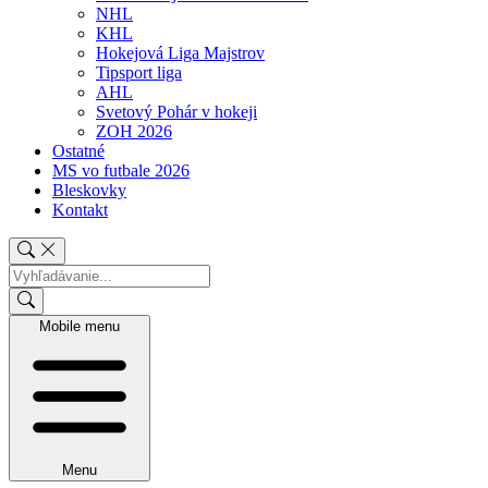
NHL
KHL
Hokejová Liga Majstrov
Tipsport liga
AHL
Svetový Pohár v hokeji
ZOH 2026
Ostatné
MS vo futbale 2026
Bleskovky
Kontakt
Mobile menu
Menu