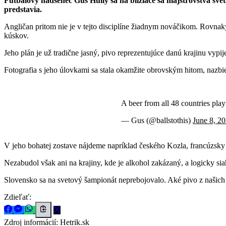
Futbalový nadšenec Gus Hully sa na blížiace sa majstrovstvá sveta
predstavia.
Angličan pritom nie je v tejto disciplíne žiadnym nováčikom. Rovnak
kúskov.
Jeho plán je už tradične jasný, pivo reprezentujúce danú krajinu vy
Fotografia s jeho úlovkami sa stala okamžite obrovským hitom, nazbie
A beer from all 48 countries pl
— Gus (@ballstothis)
June 8, 2
V jeho bohatej zostave nájdeme napríklad českého Kozla, francúzsk
Nezabudol však ani na krajiny, kde je alkohol zakázaný, a logicky s
Slovensko sa na svetový šampionát neprebojovalo. Aké pivo z našich ko
Zdieľať:
Zdroj informácií:
Hetrik.sk