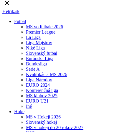
Hetrik.sk
Futbal
MS vo futbale 2026
Premier League
La Liga
Liga Majstrov
Niké Liga
Slovenský futbal
Európska Liga
Bundesliga
Serie A
Kvalifikácia MS 2026
Liga Národov
EURO 2024
Konferenčná liga
MS klubov 2025
EURO U21
Iné
Hokej
MS v Hokeji 2026
Slovenský hokej
MS v hokeji do 20 rokov 2027