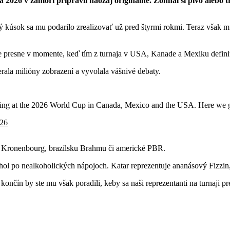
 2026 v zámorí pripravil naozaj originálne. Zohnal si pivo alebo tr
ý kúsok sa mu podarilo zrealizovať už pred štyrmi rokmi. Teraz však m
pije presne v momente, keď tím z turnaja v USA, Kanade a Mexiku defin
rala milióny zobrazení a vyvolala vášnivé debaty.
aying at the 2026 World Cup in Canada, Mexico and the USA. Here we
026
y Kronenbourg, brazílsku Brahmu či americké PBR.
iahol po nealkoholických nápojoch. Katar reprezentuje ananásový Fizzi
nčín by ste mu však poradili, keby sa naši reprezentanti na turnaji pre