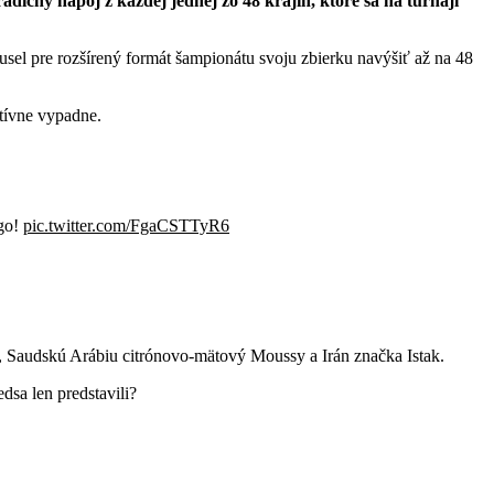
adičný nápoj z každej jednej zo 48 krajín, ktoré sa na turnaji
usel pre rozšírený formát šampionátu svoju zbierku navýšiť až na 48
itívne vypadne.
 go!
pic.twitter.com/FgaCSTTyR6
n, Saudskú Arábiu citrónovo-mätový Moussy a Irán značka Istak.
dsa len predstavili?