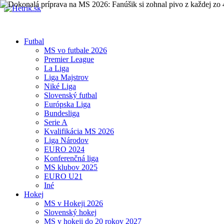
Futbal
MS vo futbale 2026
Premier League
La Liga
Liga Majstrov
Niké Liga
Slovenský futbal
Európska Liga
Bundesliga
Serie A
Kvalifikácia MS 2026
Liga Národov
EURO 2024
Konferenčná liga
MS klubov 2025
EURO U21
Iné
Hokej
MS v Hokeji 2026
Slovenský hokej
MS v hokeji do 20 rokov 2027